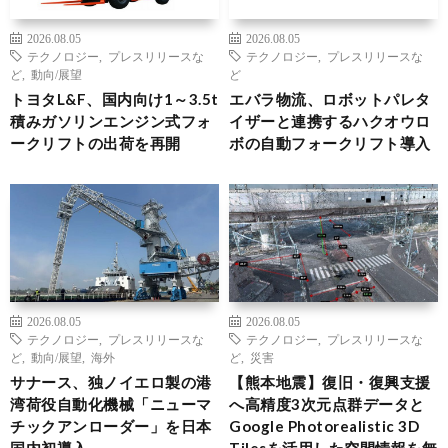
2026.08.05
2026.08.05
テクノロジー
,
プレスリリースな
テクノロジー
,
プレスリリースな
ど
,
動向/展望
ど
トヨタL&F、国内向け1～3.5t
エバラ物流、ロボットパレタ
積みガソリンエンジン式フォ
イザーと連携するハクオウロ
ークリフトの出荷を再開
ボの自動フォークリフト導入
2026.08.05
2026.08.05
テクノロジー
,
プレスリリースな
テクノロジー
,
プレスリリースな
ど
,
動向/展望
,
海外
ど
,
災害
サナース、独ノイエロ製の港
【熊本地震】復旧・復興支援
湾荷役自動化機械「ニューマ
へ高精度3次元点群データと
チックアンローダー」を日本
Google Photorealistic 3D
国内初導入
Tilesを活用した空間情報を無