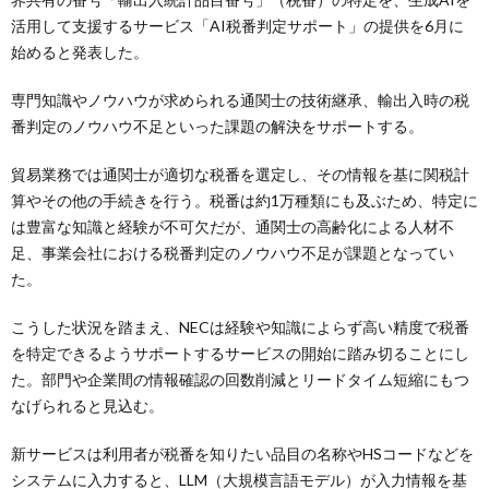
活用して支援するサービス「AI税番判定サポート」の提供を6月に
始めると発表した。
専門知識やノウハウが求められる通関士の技術継承、輸出入時の税
番判定のノウハウ不足といった課題の解決をサポートする。
貿易業務では通関士が適切な税番を選定し、その情報を基に関税計
算やその他の手続きを行う。税番は約1万種類にも及ぶため、特定に
は豊富な知識と経験が不可欠だが、通関士の高齢化による人材不
足、事業会社における税番判定のノウハウ不足が課題となってい
た。
こうした状況を踏まえ、NECは経験や知識によらず高い精度で税番
を特定できるようサポートするサービスの開始に踏み切ることにし
た。部門や企業間の情報確認の回数削減とリードタイム短縮にもつ
なげられると見込む。
新サービスは利用者が税番を知りたい品目の名称やHSコードなどを
システムに入力すると、LLM（大規模言語モデル）が入力情報を基