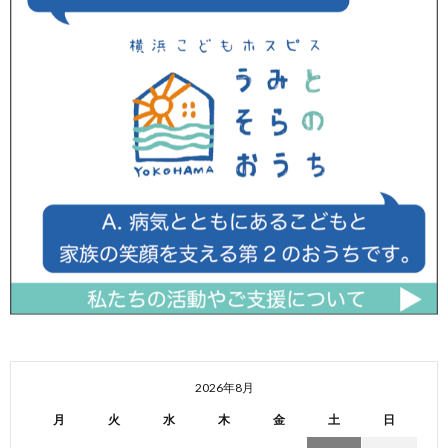
2026年8月
月
火
水
木
金
土
日