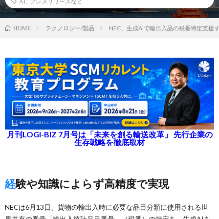
AI
,
プレスリリースなど
テクノロジー/製品
NEC、生成AIで輸出入品の税番特定支援
HOME
月刊LOGI-BIZ 7月号は「未来を創る輸送改革」 先行企業の
生存戦略を徹底取材
経験や知識によらず高精度で実現
NECは6月13日、貨物の輸出入時に必要な品目分類に使用される世
界共有の番号「輸出入統計品目番号」（税番）の特定を、生成AIを