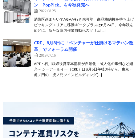
ン「PopPick」を今秋発売へ
2022.08.25
消防区画またいでAGVが行き来可能、商品格納棚を持ち上げ
ピッキングエリアに移動 ギークプラスは8月24日、今年秋を
めどに、新たな庫内作業自動化のソリュ[…]
CRE、8月8日に「ベンチャーが仕掛けるマテハン改
革」でフォーラム開催
2019.07.16
APT・石川取締役営業本部長が自動化・省人化の事例など紹
介へ シーアールイー（CRE）は8月8日午後3時から、東京・
虎ノ門の「虎ノ門ツインビルディング[…]