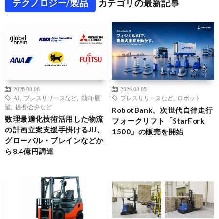
テクノロジー/製品
カテゴリの最新記事
2026.08.06
2026.08.05
AI
,
プレスリリースなど
,
動向/展
プレスリリースなど
,
ロボット
望
,
提携/合弁など
RobotBank、次世代自律走行
数理最適化技術活用した物流
フォークリフト「StarFork
の計画立案支援手掛けるJIJ、
1500」の販売を開始
グローバル・ブレインなどか
ら8.4億円調達