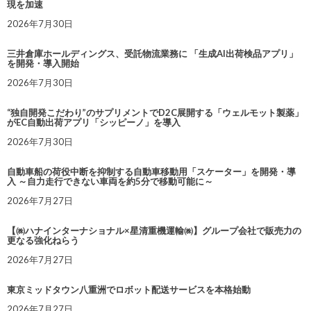
現を加速
2026年7月30日
三井倉庫ホールディングス、受託物流業務に 「生成AI出荷検品アプリ」
を開発・導入開始
2026年7月30日
“独自開発こだわり”のサプリメントでD2C展開する「ウェルモット製薬」
がEC自動出荷アプリ「シッピーノ」を導入
2026年7月30日
自動車船の荷役中断を抑制する自動車移動用「スケーター」を開発・導
入 ～自力走行できない車両を約5分で移動可能に～
2026年7月27日
【㈱ハナインターナショナル×星清重機運輸㈱】グループ会社で販売力の
更なる強化ねらう
2026年7月27日
東京ミッドタウン八重洲でロボット配送サービスを本格始動
2026年7月27日