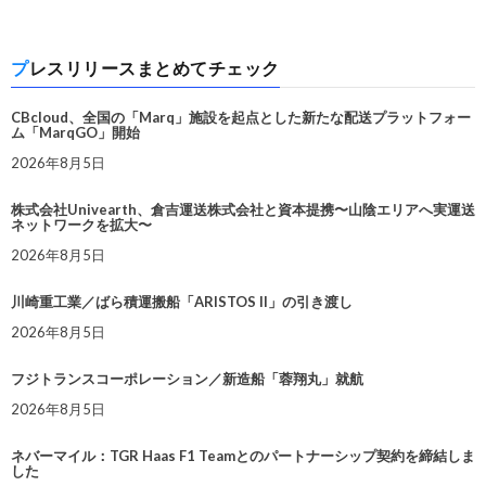
プレスリリースまとめてチェック
CBcloud、全国の「Marq」施設を起点とした新たな配送プラットフォー
ム「MarqGO」開始
2026年8月5日
株式会社Univearth、倉吉運送株式会社と資本提携〜山陰エリアへ実運送
ネットワークを拡大〜
2026年8月5日
川崎重工業／ばら積運搬船「ARISTOS II」の引き渡し
2026年8月5日
フジトランスコーポレーション／新造船「蓉翔丸」就航
2026年8月5日
ネバーマイル：TGR Haas F1 Teamとのパートナーシップ契約を締結しま
した