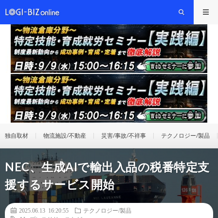
独自取材
物流施設/不動産
災害/事故/不祥事
テクノロジー/製品
NEC、生成AIで輸出入品の税番特定支
援するサービス開始
2025.06.13 16:20:55
テクノロジー/製品