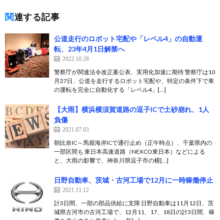
関連する記事
公道走行のロボット宅配や「レベル4」の自動運
転、23年4月1日解禁へ
2022.10.28
警察庁が関連法令改正案公表、実用化加速に期待 警察庁は10
月27日、公道を走行するロボット宅配や、特定の条件下で車
の運転を完全に自動化する「レベル4」[…]
【大雨】横浜横須賀道路の逗子ICで土砂崩れ、1人
負傷
2021.07.03
朝比奈IC～馬堀海岸ICで通行止め（正午時点）、千葉県内の
一部区間も 東日本高速道路（NEXCO東日本）などによる
と、大雨の影響で、神奈川県逗子市の横[…]
日野自動車、茨城・古河工場で12月に一時稼働停止
2021.11.12
計3日間、一部の部品供給に支障 日野自動車は11月12日、茨
城県古河市の古河工場で、12月11、17、18日の計3日間、稼