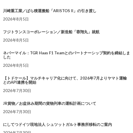
川崎重工業／ばら積運搬船「ARISTOS II」の引き渡し
2026年8月5日
フジトランスコーポレーション／新造船「蓉翔丸」就航
2026年8月5日
ネバーマイル：TGR Haas F1 Teamとのパートナーシップ契約を締結しま
した
2026年8月5日
【トドケール】マルチキャリア化に向けて、2026年7月よりヤマト運輸
とのAPI連携を開始
2026年7月30日
JR貨物／お盆休み期間の貨物列車の運転計画について
2026年7月30日
にしてつドイツ現地法人 シュツットガルト事務所移転のご案内
2026年7月30日