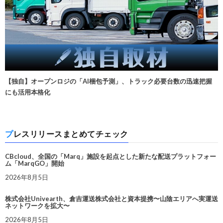
【独自】オープンロジの「AI梱包予測」、トラック必要台数の迅速把握
にも活用本格化
プレスリリースまとめてチェック
CBcloud、全国の「Marq」施設を起点とした新たな配送プラットフォー
ム「MarqGO」開始
2026年8月5日
株式会社Univearth、倉吉運送株式会社と資本提携〜山陰エリアへ実運送
ネットワークを拡大〜
2026年8月5日