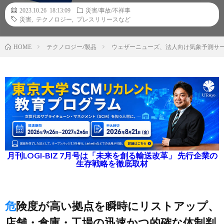
2023.10.26 18:13:09
災害/事故/不祥事
災害
,
テクノロジー
,
プレスリリースなど
テクノロジー/製品
ウェザーニューズ、法人向け気象予測サー
HOME
月刊LOGI-BIZ 7月号は「未来を創る輸送改革」 先行企業の
生存戦略を徹底取材
危険度が高い拠点を瞬時にリストアップ、
店舗・倉庫・工場の迅速かつ的確な体制判