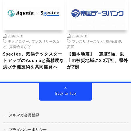
2026.07.31
2026.07.31
テクノロジー
,
プレスリリースな
プレスリリースなど
,
動向/展望
,
ど
,
提携/合弁など
災害
Spectee、気候テックスター
【熊本地震】「震度5強」以
トアップのAquniaと高精度な
上の被災地域に2.2万社、県外
洪水予測技術を共同開発へ
が2割
Back to Top
メルマガ会員登録
プライバシーポリシー