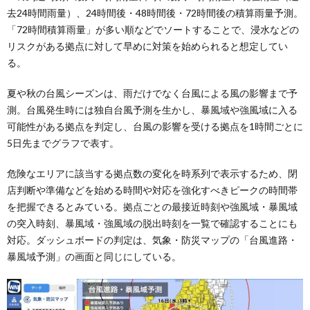
去24時間雨量）、24時間後・48時間後・72時間後の積算雨量予測。
「72時間積算雨量」が多い順などでソートすることで、浸水などの
リスクがある拠点に対して早めに対策を始められると想定してい
る。
夏や秋の台風シーズンは、雨だけでなく台風による風の影響まで予
測。台風発生時には独自台風予測を生かし、暴風域や強風域に入る
可能性がある拠点を判定し、台風の影響を受ける拠点を1時間ごとに
5日先までグラフで表す。
危険なエリアに該当する拠点数の変化を時系列で表示するため、閉
店判断や準備などを始める時間や対応を強化すべきピークの時間帯
を把握できるとみている。拠点ごとの最接近時刻や強風域・暴風域
の突入時刻、暴風域・強風域の脱出時刻を一覧で確認することにも
対応。ダッシュボードの判定は、気象・防災マップの「台風進路・
暴風域予測」の画面と同じにしている。