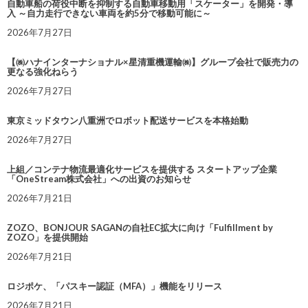
自動車船の荷役中断を抑制する自動車移動用「スケーター」を開発・導
入 ～自力走行できない車両を約5分で移動可能に～
2026年7月27日
【㈱ハナインターナショナル×星清重機運輸㈱】グループ会社で販売力の
更なる強化ねらう
2026年7月27日
東京ミッドタウン八重洲でロボット配送サービスを本格始動
2026年7月27日
上組／コンテナ物流最適化サービスを提供する スタートアップ企業
「OneStream株式会社」への出資のお知らせ
2026年7月21日
ZOZO、BONJOUR SAGANの自社EC拡大に向け「Fulfillment by
ZOZO」を提供開始
2026年7月21日
ロジポケ、「パスキー認証（MFA）」機能をリリース
2026年7月21日