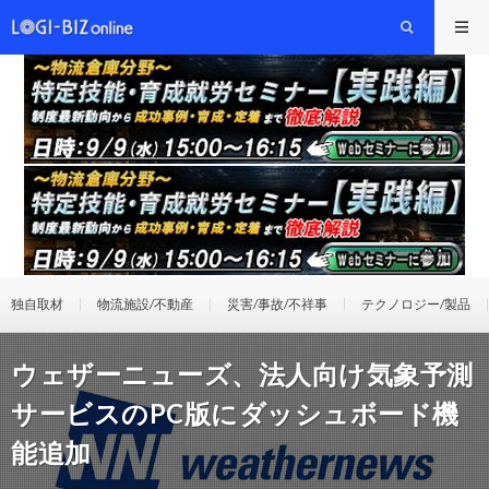
独自取材
物流施設/不動産
災害/事故/不祥事
テクノロジー/製品
ウェザーニューズ、法人向け気象予測
サービスのPC版にダッシュボード機
能追加