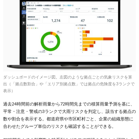
ダッシュボードのイメージ図。左図のような拠点ごとの気象リスクを算
出（「拠点数割合」や「エリア別拠点数」では拠点の危険度を3ランクで
表示）
過去24時間前の解析雨量から72時間先までの積算雨量予測を基に、
平常・注意・警戒の3ランクで大雨リスクを判定し、該当する拠点の
数や割合を表示する。都道府県や市区町村ごと、企業の組織形態に
合わせたグループ単位のリスクも確認することができる。