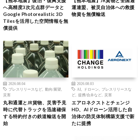
【熊本地震】復旧・復興支援
【熊本地震】JR貨物と全国通
へ高精度3次元点群データと
運連盟、被災自治体への救援
Google Photorealistic 3D
物資を無償輸送
Tilesを活用した空間情報を無
償提供
2026.08.04
2026.08.03
プレスリリースなど
,
動向/展望
,
AI
,
ドローン
,
プレスリリースな
災害
ど
,
提携/合弁など
,
災害
丸和通運とJR貨物、災害予見
エアロネクストとチェンジ
時に代替トラックを迅速確保
HD、AIドローン活用した自
する特約付きの鉄道輸送を開
治体の防災体制構築支援で新
始
たに提携