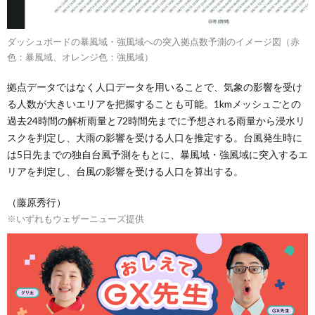
ダッシュボードの暴風域・強風域への突入拠点数予測のイメージ図（赤
色：暴風域、オレンジ色：強風域）
拠点データではなく人口データを用いることで、気象の影響を受け
る人数が大きいエリアを把握することも可能。1kmメッシュごとの
過去24時間の解析雨量と72時間先までに予想される雨量から浸水リ
スクを判定し、大雨の影響を受ける人口を推定する。台風発生時に
は5日先までの独自台風予測をもとに、暴風域・強風域に突入するエ
リアを判定し、台風の影響を受ける人口を算出する。
（藤原秀行）
※いずれもウェザーニューズ提供