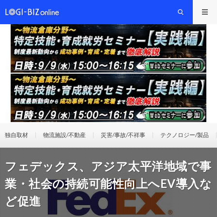
独自取材
物流施設/不動産
災害/事故/不祥事
テクノロジー/製品
フェデックス、アジア太平洋地域で事
業・社会の持続可能性向上へEV導入な
ど促進