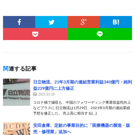
関連する記事
日立物流、21年3月期の連結営業利益340億円・純利
益229億円に上方修正
2021.01.29
コロナ禍で減収も、中国のフォワーディング事業収益性向上
などプラスに 日立物流は1月29日、2021年3月期の連結業績
予想を修正した。 売上高に相当する[…]
安田倉庫、定款の事業目的に「医療機器の製造・販
売・修理業」追加へ