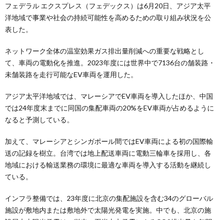
フェデラル エクスプレス（フェデックス）は6月20日、アジア太平
洋地域で事業や社会の持続可能性を高めるための取り組み状況を公
表した。
ネットワーク全体の温室効果ガス排出量削減への重要な戦略とし
て、車両の電動化を推進。2023年度には世界中で7136台の舗装路・
未舗装路を走行可能なEV車両を運用した。
アジア太平洋地域では、マレーシアでEV車両を導入したほか、中国
では24年度末までに同国の集配車両の20%をEV車両が占めるように
なると予測している。
加えて、マレーシアとシンガポール間ではEV車両による初の国際輸
送の記録を樹立。台湾では地上配送車両に電動三輪車を採用し、各
地域における輸送業務の環境に最適な車両を導入する活動を継続し
ている。
インフラ整備では、23年度に北京の集配施設を含む34のグローバル
施設が敷地内または敷地外で太陽光発電を実施。中でも、北京の施