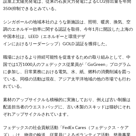
設屋上太陽光発電は、従来の石炭火力発電によるCO2排出量を年間
350t抑制できるとみている。
シンガポールの地域本社のような新施設は、照明、暖房、換気、空
調のエネルギー効率に関する認証を取得。今年1月に開設した上海の
中国本社は、LEED（エネルギーと環境デザ
インにおけるリーダーシップ）GOLD 認証を獲得した。
職場におけるより持続可能性を促進するための取り組みとして、中
国では1万1000人のフェデックス従業員が「GoGreen」プログラム
に参加し、日常業務における電気、水、紙、燃料の消費削減を図っ
ている。同様の活動は現在、アジア太平洋地域の他の市場でも行わ
れている。
素材のアップサイクルも積極的に実施しており、例えば古い制服は
配送担当者のウエストバッグに、古い木製のスキッドは猫砂にそれ
ぞれアップサイクルされています。
フェデックスの社会貢献活動「FedEx Cares（フェデックス・ケア
ズ）」は、物資の輸送、従業員によるボランティア活動、慈善事業