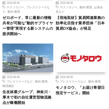
2026.08.06
2026.08.06
テクノロジー
,
プレスリリースな
テクノロジー
,
動向/展望
,
記者会
ど
,
動向/展望
見など
ゼロボード、常に最新の情報
【現地取材】貿易関連業務の
共有が可能な“動的サプライヤ
効率化目指す業界団体「日本
ー管理”実現する新システムの
貿易DX協会」が発足
提供開始へ
2026.08.06
2026.08.06
プレスリリースなど
,
動向/展望
,
プレスリリースなど
,
動向/展望
物流施設
モノタロウ、「お届け希望日
住友林業グループ、神奈川・
指定サービス」開始
厚木で初の自社運営型物流拠
点が稼働開始