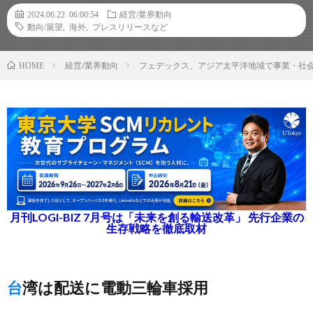
2024.06.22 06:00:54
経営/業界動向
動向/展望
,
海外
,
プレスリリースなど
経営/業界動向
フェデックス、アジア太平洋地域で事業・社会
HOME
月刊LOGI-BIZ 7月号は「未来を創る輸送改革」 先行企業の
生存戦略を徹底取材
台湾は配送に電動三輪車採用