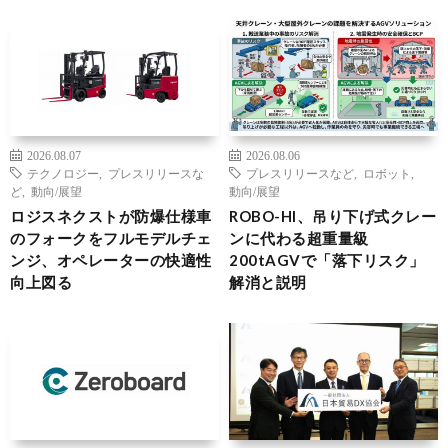
2026.08.07
2026.08.06
テクノロジー
,
プレスリリースな
プレスリリースなど
,
ロボット
,
ど
,
動向/展望
動向/展望
ロジスネクストが防爆仕様車
ROBO-HI、吊り下げ式クレー
のフォークをフルモデルチェ
ンに代わる超重量級
ンジ、オペレーターの快適性
200tAGVで「落下リスク」
向上図る
解消と説明