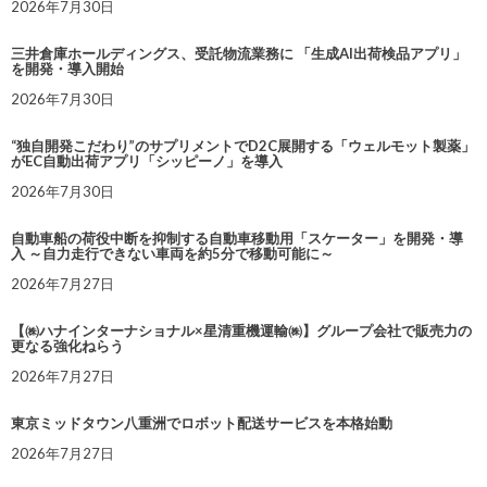
2026年7月30日
三井倉庫ホールディングス、受託物流業務に 「生成AI出荷検品アプリ」
を開発・導入開始
2026年7月30日
“独自開発こだわり”のサプリメントでD2C展開する「ウェルモット製薬」
がEC自動出荷アプリ「シッピーノ」を導入
2026年7月30日
自動車船の荷役中断を抑制する自動車移動用「スケーター」を開発・導
入 ～自力走行できない車両を約5分で移動可能に～
2026年7月27日
【㈱ハナインターナショナル×星清重機運輸㈱】グループ会社で販売力の
更なる強化ねらう
2026年7月27日
東京ミッドタウン八重洲でロボット配送サービスを本格始動
2026年7月27日