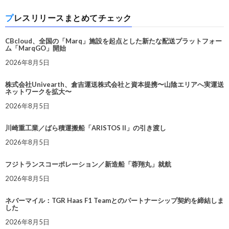
プレスリリースまとめてチェック
CBcloud、全国の「Marq」施設を起点とした新たな配送プラットフォー
ム「MarqGO」開始
2026年8月5日
株式会社Univearth、倉吉運送株式会社と資本提携〜山陰エリアへ実運送
ネットワークを拡大〜
2026年8月5日
川崎重工業／ばら積運搬船「ARISTOS II」の引き渡し
2026年8月5日
フジトランスコーポレーション／新造船「蓉翔丸」就航
2026年8月5日
ネバーマイル：TGR Haas F1 Teamとのパートナーシップ契約を締結しま
した
2026年8月5日