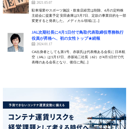
2021.05.07
駐車場業やスポーツ施設・飲食店経営は削除、6月の定時株
主総会に提案予定 安田倉庫は5月7日、定款の事業目的を一部
変更すると発表した。 メディカル領域に[…]
JAL次期社長に4月1日付で鳥取代表取締役専務執行
役員が昇格へ、初の女性トップ★続報
2024.01.17
CA出身者としても第1号、赤坂氏は代表権ある会長に 日本航
空（JAL）は1月17日、赤坂祐二社長（62）が4月1日付で代
表権のある会長となり、後任に鳥[…]