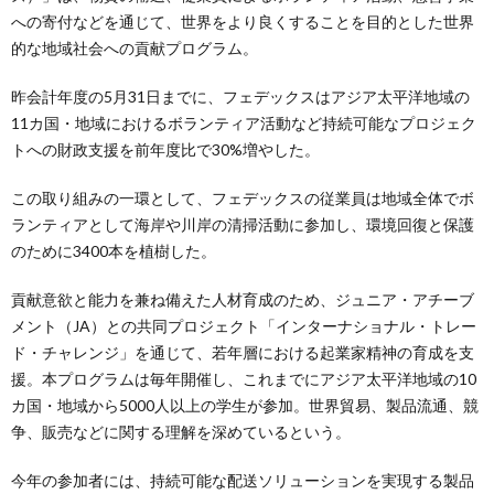
への寄付などを通じて、世界をより良くすることを目的とした世界
的な地域社会への貢献プログラム。
昨会計年度の5月31日までに、フェデックスはアジア太平洋地域の
11カ国・地域におけるボランティア活動など持続可能なプロジェク
トへの財政支援を前年度比で30%増やした。
この取り組みの一環として、フェデックスの従業員は地域全体でボ
ランティアとして海岸や川岸の清掃活動に参加し、環境回復と保護
のために3400本を植樹した。
貢献意欲と能力を兼ね備えた人材育成のため、ジュニア・アチーブ
メント（JA）との共同プロジェクト「インターナショナル・トレー
ド・チャレンジ」を通じて、若年層における起業家精神の育成を支
援。本プログラムは毎年開催し、これまでにアジア太平洋地域の10
カ国・地域から5000人以上の学生が参加。世界貿易、製品流通、競
争、販売などに関する理解を深めているという。
今年の参加者には、持続可能な配送ソリューションを実現する製品