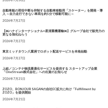
2026年7月30日
自動車船の荷役中断を抑制する自動車移動用「スケーター」を開発・導
入 ～自力走行できない車両を約5分で移動可能に～
2026年7月27日
【㈱ハナインターナショナル×星清重機運輸㈱】グループ会社で販売力の
更なる強化ねらう
2026年7月27日
東京ミッドタウン八重洲でロボット配送サービスを本格始動
2026年7月27日
上組／コンテナ物流最適化サービスを提供する スタートアップ企業
「OneStream株式会社」への出資のお知らせ
2026年7月21日
ZOZO、BONJOUR SAGANの自社EC拡大に向け「Fulfillment by
ZOZO」を提供開始
2026年7月21日