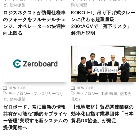
ど
,
動向/展望
動向/展望
ロジスネクストが防爆仕様車
ROBO-HI、吊り下げ式クレー
のフォークをフルモデルチェ
ンに代わる超重量級
ンジ、オペレーターの快適性
200tAGVで「落下リスク」
向上図る
解消と説明
2026.08.06
2026.08.06
テクノロジー
,
プレスリリースな
テクノロジー
,
動向/展望
,
記者会
ど
,
動向/展望
見など
ゼロボード、常に最新の情報
【現地取材】貿易関連業務の
共有が可能な“動的サプライヤ
効率化目指す業界団体「日本
ー管理”実現する新システムの
貿易DX協会」が発足
提供開始へ