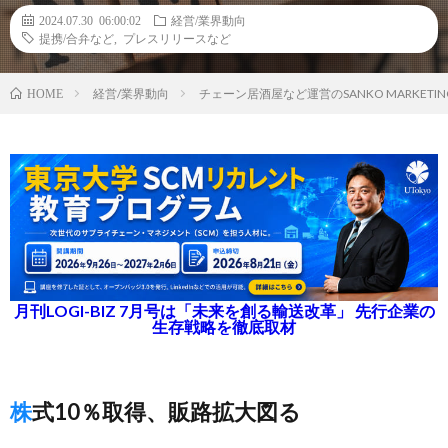
2024.07.30 06:00:02
経営/業界動向
提携/合弁など
,
プレスリリースなど
経営/業界動向
チェーン居酒屋など運営のSANKO MARKET
HOME
月刊LOGI-BIZ 7月号は「未来を創る輸送改革」 先行企業の
生存戦略を徹底取材
株式10％取得、販路拡大図る