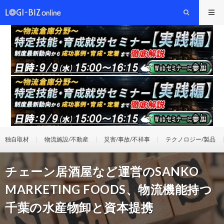
独自取材
物流施設/不動産
災害/事故/不祥事
テクノロジー/製品
チェーン居酒屋など運営のSANKO
MARKETING FOODS、物流機能持つ
千葉の水産物卸と資本提携