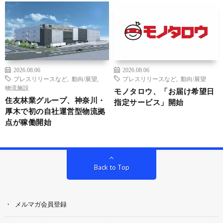
2026.08.06
2026.08.06
プレスリリースなど
,
動向/展望
,
プレスリリースなど
,
動向/展望
物流施設
モノタロウ、「お届け希望日
住友林業グループ、神奈川・
指定サービス」開始
厚木で初の自社運営型物流拠
点が稼働開始
Back to Top
メルマガ会員登録