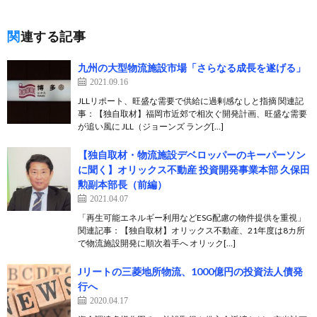
関連する記事
九州の大型物流施設市場「さらなる成長を遂げる」
2021.09.16
JLLリポート、旺盛な需要で供給に過剰感なしと指摘 関連記
事：【独自取材】福岡市近郊で相次ぐ開発計画、旺盛な需要
が追い風に JLL（ジョーンズ ラング[…]
【独自取材・物流施設デベロッパーのキーパーソン
に聞く】オリックス不動産 投資開発事業本部 久保田
勲副本部長（前編）
2021.04.07
「再生可能エネルギー利用などESG配慮の物件提供を重視」
関連記事：【独自取材】オリックス不動産、21年度は8カ所
で物流施設開発に順次着手へ オリック[…]
Jリートの三菱地所物流、1000億円の投資法人債発
行へ
2020.04.17