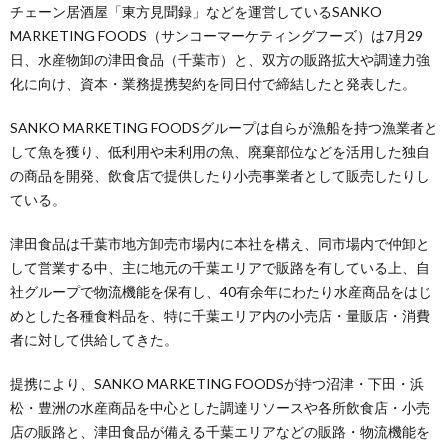
チェーン居酒屋「東方見聞録」などを運営しているSANKO
MARKETING FOODS（サンコーマーケティングフーズ）は7月29
日、水産物卸の津田食品（千葉市）と、双方の販路拡大や調達力強
化に向け、資本・業務提携契約を同日付で締結したと発表した。
SANKO MARKETING FOODSグループは自らが漁船を持つ漁業者と
して魚を獲り、低利用や未利用の魚、廃棄部位などを活用した独自
の商品を開発、飲食店で提供したり小売事業者として販売したりし
ている。
津田食品は千葉市地方卸売市場内に本社を構え、同市場内で仲卸と
して営業する中、主に地元の千葉エリアで販路を有している上、自
社グループで物流機能を保有し、40有余年にわたり水産商品をはじ
めとした各種食料品を、特に千葉エリア内の小売店・量販店・消費
者に対して供給してきた。
提携により、SANKO MARKETING FOODSが持つ沼津・下田・浜
松・豊洲の水産商品を中心とした調達リソースや各所飲食店・小売
店の販路と、津田食品が備える千葉エリアなどの販路・物流機能を