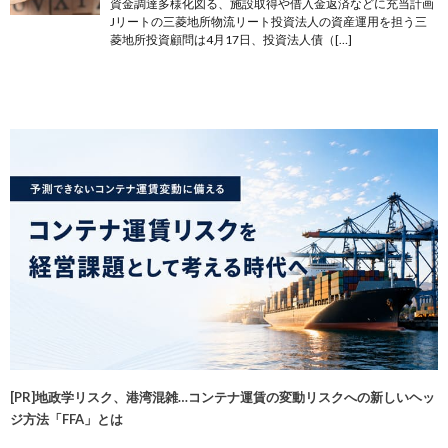
資金調達多様化図る、施設取得や借入金返済などに充当計画
Jリートの三菱地所物流リート投資法人の資産運用を担う三
菱地所投資顧問は4月17日、投資法人債（[…]
[PR]地政学リスク、港湾混雑…コンテナ運賃の変動リスクへの新しいヘッ
ジ方法「FFA」とは