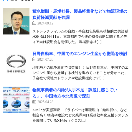
積水樹脂・馬場社長、製品軽量化などで物流現場の
負荷軽減貢献を強調
2024.09.12
ストレッチフィルムの自動・半自動包装機も積極的に供給 積
水樹脂は9月11日、東京都内で今後の成長戦略に関するメデ
ィア向け説明会を開催した。 馬場浩志社[…]
日野自動車、中国でのエンジン生産から撤退を検討
2024.07.26
現地勢との競争激化で収益厳しく 日野自動車が、中国でのエ
ンジン生産から撤退する検討を進めていることが分かった。
子会社で現地のトラックや建設機械向けデ[…]
物流事業者の6割が人手不足「課題に感じてい
る」、中国地方や北海道で深刻
2025.04.28
X Mileが実態調査、ドライバーは退職理由「給料低い」など
割合高く 物流や建設などの業界向け業務効率化支援システム
を展開しているX Mile（クロス[…]