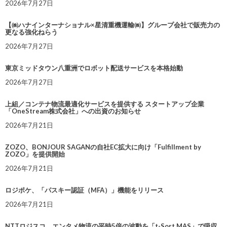
2026年7月27日
【㈱ハナインターナショナル×星清重機運輸㈱】グループ会社で販売力の
更なる強化ねらう
2026年7月27日
東京ミッドタウン八重洲でロボット配送サービスを本格始動
2026年7月27日
上組／コンテナ物流最適化サービスを提供する スタートアップ企業
「OneStream株式会社」への出資のお知らせ
2026年7月21日
ZOZO、BONJOUR SAGANの自社EC拡大に向け「Fulfillment by
ZOZO」を提供開始
2026年7月21日
ロジポケ、「パスキー認証（MFA）」機能をリリース
2026年7月21日
NTTロジスコ、エンタメ物流の平時5倍の波動を「t-Sort MAS」で吸収