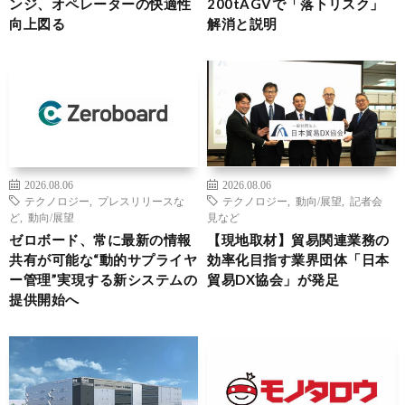
ンジ、オペレーターの快適性
200tAGVで「落下リスク」
向上図る
解消と説明
2026.08.06
2026.08.06
テクノロジー
,
プレスリリースな
テクノロジー
,
動向/展望
,
記者会
ど
,
動向/展望
見など
ゼロボード、常に最新の情報
【現地取材】貿易関連業務の
共有が可能な“動的サプライヤ
効率化目指す業界団体「日本
ー管理”実現する新システムの
貿易DX協会」が発足
提供開始へ