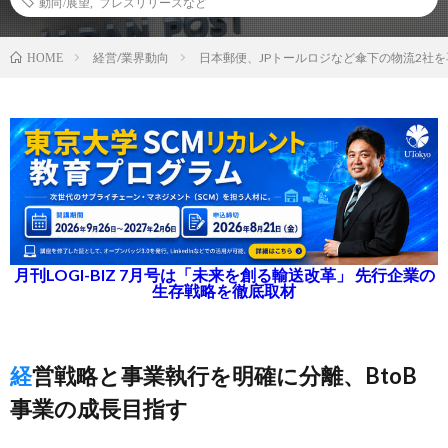
動向/展望
,
プレスリリースなど
経営/業界動向
日本郵便、JPトールロジなど傘下の物流2社
HOME
月刊LOGI-BIZ 7月号は「未来を創る輸送改革」 先行企業の
生存戦略を徹底取材
経営戦略と事業執行を明確に分離、BtoB
事業の成長目指す