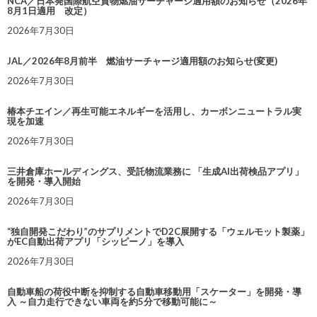
NCA／日本発国際航空貨物燃油サーチャージ適用額のお知らせ（2026年
8月1日適用 改定）
2026年7月30日
JAL／2026年8月前半 燃油サーチャージ適用額のお知らせ(変更)
2026年7月30日
椿本チエイン／再生可能エネルギーを活用し、カーボンニュートラル実
現を加速
2026年7月30日
三井倉庫ホールディングス、受託物流業務に 「生成AI出荷検品アプリ」
を開発・導入開始
2026年7月30日
“独自開発こだわり”のサプリメントでD2C展開する「ウェルモット製薬」
がEC自動出荷アプリ「シッピーノ」を導入
2026年7月30日
自動車船の荷役中断を抑制する自動車移動用「スケーター」を開発・導
入 ～自力走行できない車両を約5分で移動可能に～