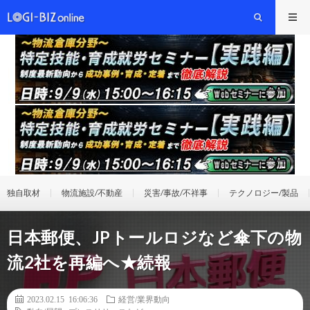
独自取材
物流施設/不動産
災害/事故/不祥事
テクノロジー/製品
日本郵便、JPトールロジなど傘下の物
流2社を再編へ★続報
2023.02.15 16:06:36
経営/業界動向