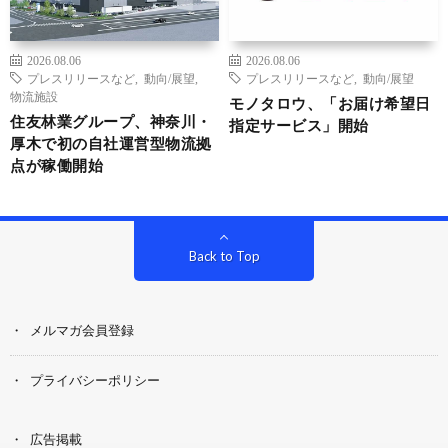
2026.08.06
2026.08.06
プレスリリースなど
,
動向/展望
,
プレスリリースなど
,
動向/展望
物流施設
モノタロウ、「お届け希望日
住友林業グループ、神奈川・
指定サービス」開始
厚木で初の自社運営型物流拠
点が稼働開始
Back to Top
メルマガ会員登録
プライバシーポリシー
広告掲載