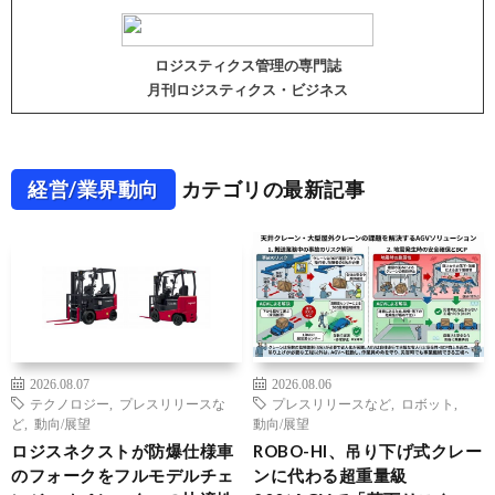
ロジスティクス管理の専門誌
月刊ロジスティクス・ビジネス
経営/業界動向
カテゴリの最新記事
2026.08.07
2026.08.06
テクノロジー
,
プレスリリースな
プレスリリースなど
,
ロボット
,
ど
,
動向/展望
動向/展望
ロジスネクストが防爆仕様車
ROBO-HI、吊り下げ式クレー
のフォークをフルモデルチェ
ンに代わる超重量級