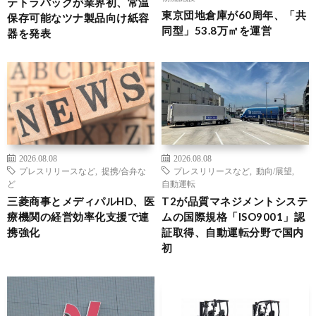
テトラパックが業界初、常温
東京団地倉庫が60周年、「共
保存可能なツナ製品向け紙容
同型」53.8万㎡を運営
器を発表
2026.08.08
2026.08.08
プレスリリースなど
,
提携/合弁な
プレスリリースなど
,
動向/展望
,
ど
自動運転
三菱商事とメディパルHD、医
T2が品質マネジメントシステ
療機関の経営効率化支援で連
ムの国際規格「ISO9001」認
携強化
証取得、自動運転分野で国内
初