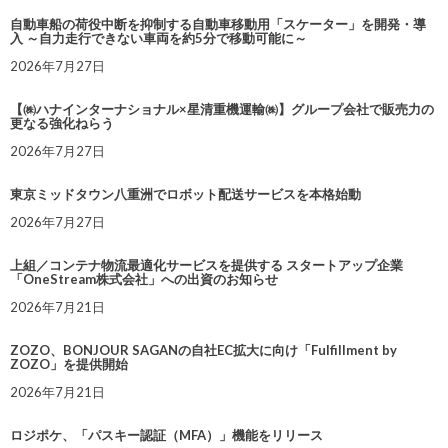
自動車船の荷役中断を抑制する自動車移動用「スケーター」を開発・導
入 ～自力走行できない車両を約5分で移動可能に～
2026年7月27日
【㈱ハナインターナショナル×星清重機運輸㈱】グループ会社で販売力の
更なる強化ねらう
2026年7月27日
東京ミッドタウン八重洲でロボット配送サービスを本格始動
2026年7月27日
上組／コンテナ物流最適化サービスを提供する スタートアップ企業
「OneStream株式会社」への出資のお知らせ
2026年7月21日
ZOZO、BONJOUR SAGANの自社EC拡大に向け「Fulfillment by
ZOZO」を提供開始
2026年7月21日
ロジポケ、「パスキー認証（MFA）」機能をリリース