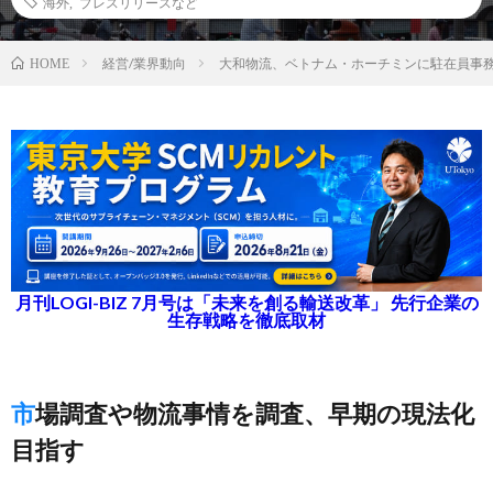
海外
,
プレスリリースなど
経営/業界動向
大和物流、ベトナム・ホーチミンに駐在員事
HOME
月刊LOGI-BIZ 7月号は「未来を創る輸送改革」 先行企業の
生存戦略を徹底取材
市場調査や物流事情を調査、早期の現法化
目指す