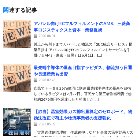
関連する記事
アパレル向けECフルフィルメントのAMS、三菱商
事ロジスティクスと資本・業務提携
2020.06.01
川上から川下までカバーした物流の「2BC統合サービス」構
築目指す アパレル向けECのフルフィルメントサービスを手
掛けるAMS（東京・目黒）は6月1日、[…]
最先端半導体の量産目指すラピダス、物流担う日通
や長瀬産業も出資
2026.02.28
官民でトータル2676億円に到達 最先端半導体の量産を目指
しているラピダスは2月27日、官民から第三者割当増資で総
額約2676億円を調達したと発表した[…]
【独自】温室効果ガス排出量算定のゼロボード、物
効法改正で荷主や物流事業者の支援強化
2025.05.09
「実運送体制管理簿」作成後押しなども 企業の温室効果ガス