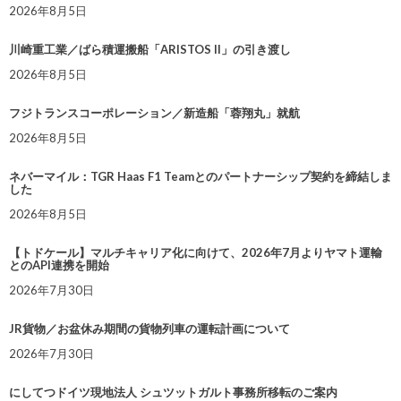
2026年8月5日
川崎重工業／ばら積運搬船「ARISTOS II」の引き渡し
2026年8月5日
フジトランスコーポレーション／新造船「蓉翔丸」就航
2026年8月5日
ネバーマイル：TGR Haas F1 Teamとのパートナーシップ契約を締結しま
した
2026年8月5日
【トドケール】マルチキャリア化に向けて、2026年7月よりヤマト運輸
とのAPI連携を開始
2026年7月30日
JR貨物／お盆休み期間の貨物列車の運転計画について
2026年7月30日
にしてつドイツ現地法人 シュツットガルト事務所移転のご案内