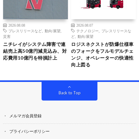
2026.08.08
2026.08.07
プレスリリースなど
,
動向/展望
,
テクノロジー
,
プレスリリースな
災害
ど
,
動向/展望
ニチレイがシステム障害で連
ロジスネクストが防爆仕様車
結売上高50億円減見込み、対
のフォークをフルモデルチェ
応費用10億円を特損計上
ンジ、オペレーターの快適性
向上図る
Back to Top
メルマガ会員登録
プライバシーポリシー