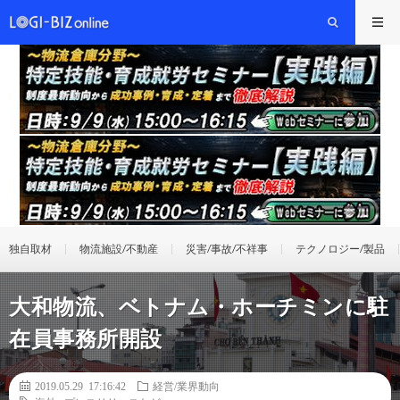
独自取材
物流施設/不動産
災害/事故/不祥事
テクノロジー/製品
大和物流、ベトナム・ホーチミンに駐
在員事務所開設
2019.05.29 17:16:42
経営/業界動向