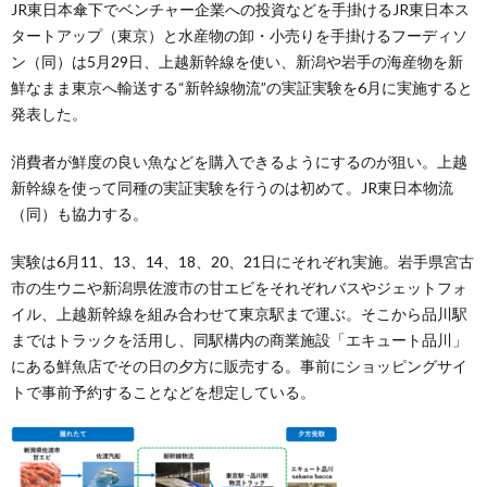
JR東日本傘下でベンチャー企業への投資などを手掛けるJR東日本ス
タートアップ（東京）と水産物の卸・小売りを手掛けるフーディソ
ン（同）は5月29日、上越新幹線を使い、新潟や岩手の海産物を新
鮮なまま東京へ輸送する“新幹線物流”の実証実験を6月に実施すると
発表した。
消費者が鮮度の良い魚などを購入できるようにするのが狙い。上越
新幹線を使って同種の実証実験を行うのは初めて。JR東日本物流
（同）も協力する。
実験は6月11、13、14、18、20、21日にそれぞれ実施。岩手県宮古
市の生ウニや新潟県佐渡市の甘エビをそれぞれバスやジェットフォ
イル、上越新幹線を組み合わせて東京駅まで運ぶ。そこから品川駅
まではトラックを活用し、同駅構内の商業施設「エキュート品川」
にある鮮魚店でその日の夕方に販売する。事前にショッピングサイ
トで事前予約することなどを想定している。