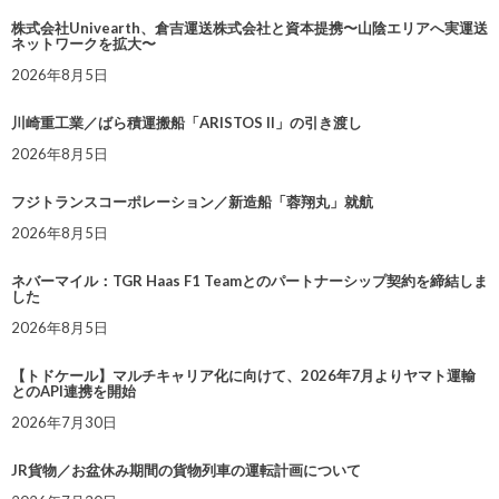
株式会社Univearth、倉吉運送株式会社と資本提携〜山陰エリアへ実運送
ネットワークを拡大〜
2026年8月5日
川崎重工業／ばら積運搬船「ARISTOS II」の引き渡し
2026年8月5日
フジトランスコーポレーション／新造船「蓉翔丸」就航
2026年8月5日
ネバーマイル：TGR Haas F1 Teamとのパートナーシップ契約を締結しま
した
2026年8月5日
【トドケール】マルチキャリア化に向けて、2026年7月よりヤマト運輸
とのAPI連携を開始
2026年7月30日
JR貨物／お盆休み期間の貨物列車の運転計画について