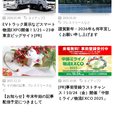
2026.01.09
タイアップ2
2026.01.01
プレスリリースなど
EVトラック展示などスマート
謹賀新年・2026年も何卒宜し
物流EXPO開催！1/21～23＠
くお願い申し上げます
東京ビッグサイト[PR]
2025.12.25
2025.10.06
タイアップ2
その他の記事
,
プレスリリースな
[PR]事前登録ラストチャン
ど
ス！10/24（金）開催「中部
【お知らせ】年末年始の記事
ミライノ物流EXCO 2025」
配信予定につきまして