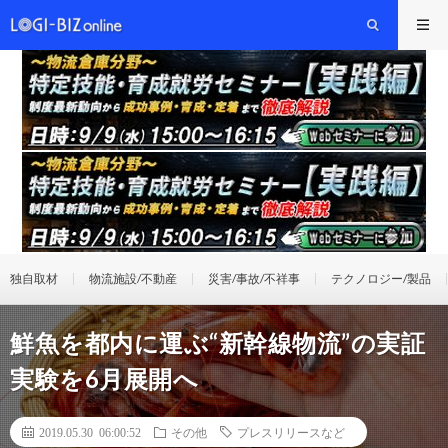
独自取材
物流施設/不動産
災害/事故/不祥事
テクノロジー/製品
鮮魚を都内に運ぶ“新幹線物流”の実証
実験を6月展開へ
2019.05.30 06:00:52
その他
プレスリリースなど