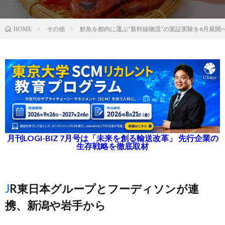
その他
鮮魚を都内に運ぶ“新幹線物流”の実証実験を6月展開
HOME
月刊LOGI-BIZ 7月号は「未来を創る輸送改革」 先行企業の
生存戦略を徹底取材
JR東日本グループとフーディソンが連
携、新潟や岩手から