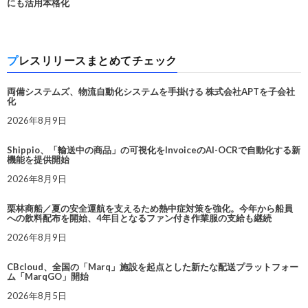
にも活用本格化
プレスリリースまとめてチェック
両備システムズ、物流自動化システムを手掛ける 株式会社APTを子会社
化
2026年8月9日
Shippio、「輸送中の商品」の可視化をInvoiceのAI-OCRで自動化する新
機能を提供開始
2026年8月9日
栗林商船／夏の安全運航を支えるため熱中症対策を強化。今年から船員
への飲料配布を開始、4年目となるファン付き作業服の支給も継続
2026年8月9日
CBcloud、全国の「Marq」施設を起点とした新たな配送プラットフォー
ム「MarqGO」開始
2026年8月5日