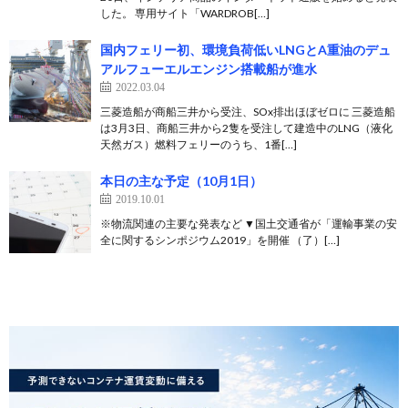
した。 専用サイト「WARDROB[…]
国内フェリー初、環境負荷低いLNGとA重油のデュ
アルフューエルエンジン搭載船が進水
2022.03.04
三菱造船が商船三井から受注、SOx排出ほぼゼロに 三菱造船
は3月3日、商船三井から2隻を受注して建造中のLNG（液化
天然ガス）燃料フェリーのうち、1番[…]
本日の主な予定（10月1日）
2019.10.01
※物流関連の主要な発表など ▼国土交通省が「運輸事業の安
全に関するシンポジウム2019」を開催 （了）[…]