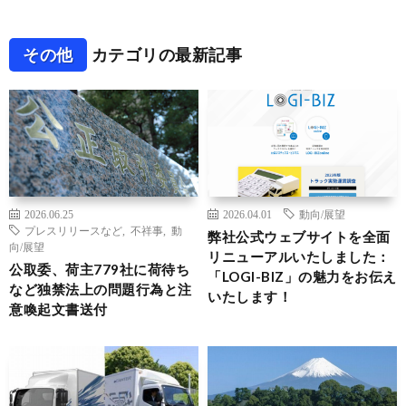
その他
カテゴリの最新記事
2026.06.25
2026.04.01
動向/展望
プレスリリースなど
,
不祥事
,
動
弊社公式ウェブサイトを全面
向/展望
リニューアルいたしました：
公取委、荷主779社に荷待ち
「LOGI-BIZ」の魅力をお伝え
など独禁法上の問題行為と注
いたします！
意喚起文書送付