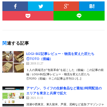
関連する記事
LOGI-BIZ記事レビュー・物流を変えた匠たち
①TOTO（後編）
2019.11.27
１人の異端児が“包装革命”を起こした（後編） この記事の前
編：LOGI-BIZ記事レビュー・物流を変えた匠たち
①TOTO（前編） ※この記事は月刊ロジ[…]
アマゾン、ライフの生鮮食品など最短2時間配送の
エリアを東京と兵庫で拡大
2021.11.11
清瀬や西東京、東久留米、芦屋、尼崎など追加 アマゾンジャ