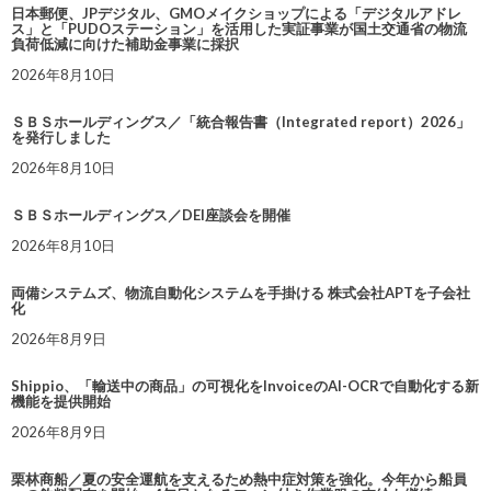
日本郵便、JPデジタル、GMOメイクショップによる「デジタルアドレ
ス」と「PUDOステーション」を活用した実証事業が国土交通省の物流
負荷低減に向けた補助金事業に採択
2026年8月10日
ＳＢＳホールディングス／「統合報告書（Integrated report）2026」
を発行しました
2026年8月10日
ＳＢＳホールディングス／DEI座談会を開催
2026年8月10日
両備システムズ、物流自動化システムを手掛ける 株式会社APTを子会社
化
2026年8月9日
Shippio、「輸送中の商品」の可視化をInvoiceのAI-OCRで自動化する新
機能を提供開始
2026年8月9日
栗林商船／夏の安全運航を支えるため熱中症対策を強化。今年から船員