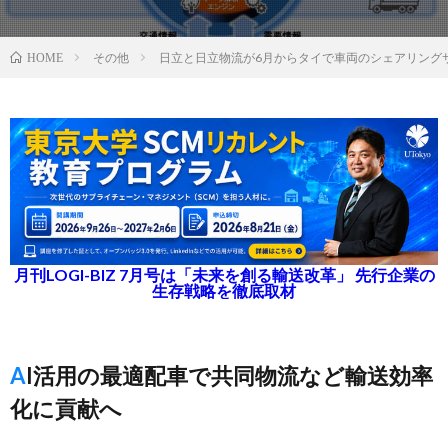
その他
日立と日立物流が6月からタイで車両のシェアリング
HOME
月刊LOGI-BIZ 7月号は「未来を創る輸送改革」 先行企業の
生存戦略を徹底取材
AI活用の最適配車で共同物流など輸送効率
化に貢献へ