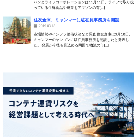
パンとライフコーポレーションは11月11日、ライフで取り扱
っている生鮮食品や総菜をアマゾンの有[…]
住友倉庫、ミャンマーに駐在員事務所を開設
2019.03.18
市場情勢やインフラ整備状況など調査 住友倉庫は3月18日、
ミャンマーのヤンゴンに駐在員事務所を開設したと発表し
た。 発展が今後も見込める同国で物流の市[…]