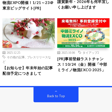
謹賀新年・2026年も何卒宜し
物流EXPO開催！1/21～23＠
くお願い申し上げます
東京ビッグサイト[PR]
2025.12.25
2025.10.06
タイアップ2
その他の記事
,
プレスリリースな
[PR]事前登録ラストチャン
ど
ス！10/24（金）開催「中部
【お知らせ】年末年始の記事
ミライノ物流EXCO 2025」
配信予定につきまして
Back to Top