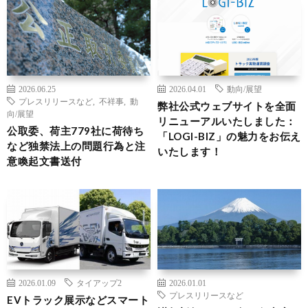
2026.06.25
2026.04.01
動向/展望
プレスリリースなど
,
不祥事
,
動
弊社公式ウェブサイトを全面
向/展望
リニューアルいたしました：
公取委、荷主779社に荷待ち
「LOGI-BIZ」の魅力をお伝え
など独禁法上の問題行為と注
いたします！
意喚起文書送付
2026.01.09
タイアップ2
2026.01.01
プレスリリースなど
EVトラック展示などスマート