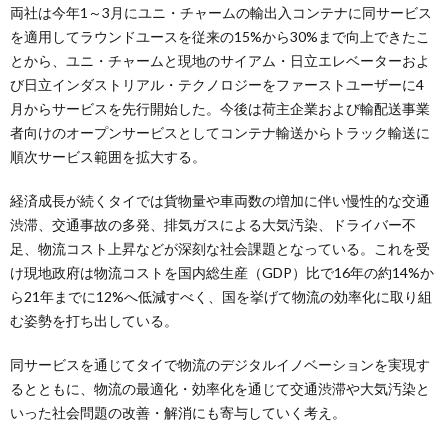
両社は今年1～3月にユニ・チャームの輸出入コンテナに同サービス
を適用してラウンドユースを従来の15%から30%まで向上できたこ
とから、ユニ・チャームと現地のサイアム・日立エレベーターおよ
び日立インダストリアル・テクノロジーをファーストユーザーに4
月からサービスを先行開始した。今後は荷主企業および輸配送事業
者向けのオープンサービスとしてコンテナ輸送からトラック輸送に
順次サービス範囲を拡大する。
経済成長が続くタイでは貨物量や車両数の増加に伴い慢性的な交通
渋滞、交通事故の多発、排気ガスによる大気汚染、ドライバー不
足、物流コスト上昇などが深刻な社会課題となっている。これを受
け現地政府は物流コストを国内総生産（GDP）比で16年の約14%か
ら21年までに12%へ低減すべく、国を挙げて物流の効率化に取り組
む姿勢を打ち出している。
同サービスを通じてタイで物流のデジタルイノベーションを実現す
るとともに、物流の最適化・効率化を通じて交通渋滞や大気汚染と
いった社会問題の改善・解消にも寄与していく考え。