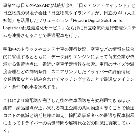
事業では日立のASEAN地域統括会社「日立アジア・タイランド」と
日立物流の現地子会社「日立物流タイランド」が、日立の AI（人工
知能）を活用したソリューション「Hitachi Digital Solution for
Logistics/配送最適化サービス」ならびに日立物流の運行管理システ
ムを連携させることで最適配車を行う。
稼働中のトラックやコンテナ車の運行状況、空車などの情報を統合
的に管理するとともに、データ解析エンジンによって荷主企業が依
頼する集荷地点に一番近い空車予定情報を検索。車両のサイズや温
度管理などの制約条件、スコアリングしたドライバーの評価情報、
交通情報などを組み合わせてマッチングすることで最適なタイミン
グ・条件の配車を実現する。
これにより輸配送が完了した後の空車回送を有効利用できるほか、
集荷・納品拠点が近い異なる荷主企業の共同物流を導くことで輸送
コストの低減と納期短縮に加え、輸配送事業者への最適な配車指示
によってドライバーの労働時間や燃料代などの削減に貢献してい
く。