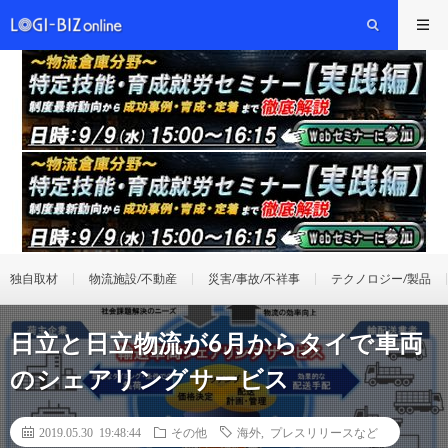
独自取材
物流施設/不動産
災害/事故/不祥事
テクノロジー/製品
日立と日立物流が6月からタイで車両
のシェアリングサービス
2019.05.30 19:48:44
その他
海外
,
プレスリリースなど