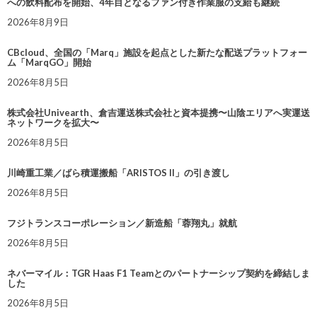
への飲料配布を開始、4年目となるファン付き作業服の支給も継続
2026年8月9日
CBcloud、全国の「Marq」施設を起点とした新たな配送プラットフォー
ム「MarqGO」開始
2026年8月5日
株式会社Univearth、倉吉運送株式会社と資本提携〜山陰エリアへ実運送
ネットワークを拡大〜
2026年8月5日
川崎重工業／ばら積運搬船「ARISTOS II」の引き渡し
2026年8月5日
フジトランスコーポレーション／新造船「蓉翔丸」就航
2026年8月5日
ネバーマイル：TGR Haas F1 Teamとのパートナーシップ契約を締結しま
した
2026年8月5日