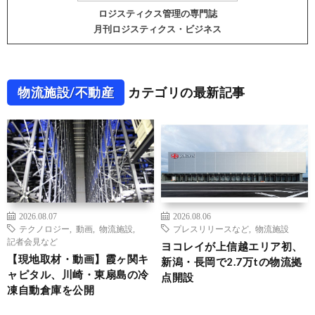
ロジスティクス管理の専門誌
月刊ロジスティクス・ビジネス
物流施設/不動産
カテゴリの最新記事
2026.08.07
2026.08.06
テクノロジー
,
動画
,
物流施設
,
プレスリリースなど
,
物流施設
記者会見など
ヨコレイが上信越エリア初、
【現地取材・動画】霞ヶ関キ
新潟・長岡で2.7万tの物流拠
ャピタル、川崎・東扇島の冷
点開設
凍自動倉庫を公開