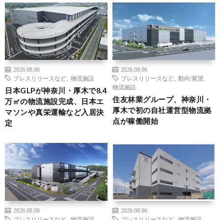
2026.08.06
2026.08.06
プレスリリースなど
,
物流施設
プレスリリースなど
,
動向/展望
,
物流施設
日本GLPが神奈川・厚木で8.4
住友林業グループ、神奈川・
万㎡の物流施設完成、日本エ
厚木で初の自社運営型物流拠
マソンや真栄運輸など入居決
点が稼働開始
定
2026.08.06
2026.08.06
プレスリリースなど
,
物流施設
プレスリリースなど
,
物流施設