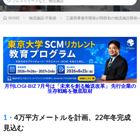
プレスリリースなど
,
物流施設
物流施設/不動産
三菱商事都市開発が関西初の物流施設開発
HOME
月刊LOGI-BIZ 7月号は「未来を創る輸送改革」 先行企業の
生存戦略を徹底取材
1・4万平方メートルを計画、22年冬完成
見込む