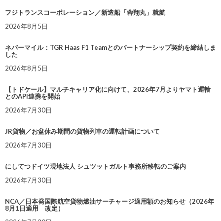
フジトランスコーポレーション／新造船「蓉翔丸」就航
2026年8月5日
ネバーマイル：TGR Haas F1 Teamとのパートナーシップ契約を締結しま
した
2026年8月5日
【トドケール】マルチキャリア化に向けて、2026年7月よりヤマト運輸
とのAPI連携を開始
2026年7月30日
JR貨物／お盆休み期間の貨物列車の運転計画について
2026年7月30日
にしてつドイツ現地法人 シュツットガルト事務所移転のご案内
2026年7月30日
NCA／日本発国際航空貨物燃油サーチャージ適用額のお知らせ（2026年
8月1日適用 改定）