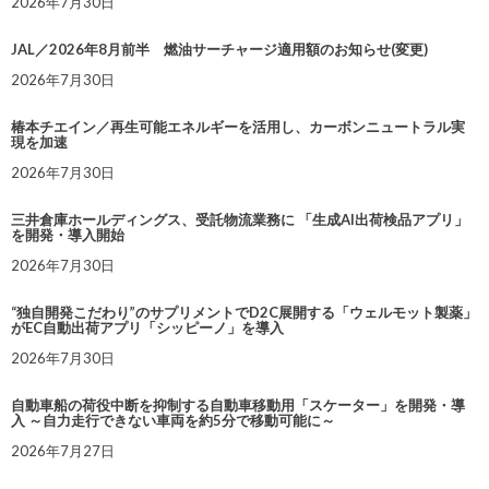
2026年7月30日
JAL／2026年8月前半 燃油サーチャージ適用額のお知らせ(変更)
2026年7月30日
椿本チエイン／再生可能エネルギーを活用し、カーボンニュートラル実
現を加速
2026年7月30日
三井倉庫ホールディングス、受託物流業務に 「生成AI出荷検品アプリ」
を開発・導入開始
2026年7月30日
“独自開発こだわり”のサプリメントでD2C展開する「ウェルモット製薬」
がEC自動出荷アプリ「シッピーノ」を導入
2026年7月30日
自動車船の荷役中断を抑制する自動車移動用「スケーター」を開発・導
入 ～自力走行できない車両を約5分で移動可能に～
2026年7月27日