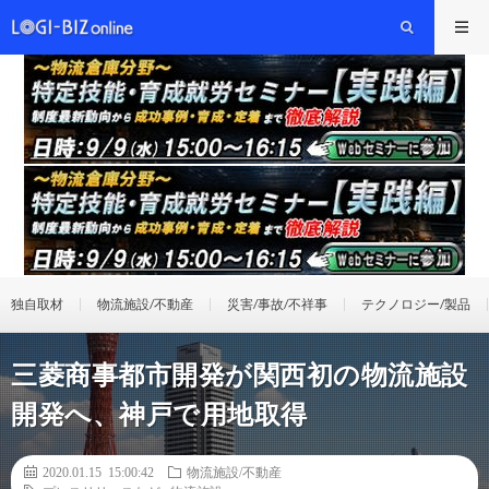
独自取材
物流施設/不動産
災害/事故/不祥事
テクノロジー/製品
三菱商事都市開発が関西初の物流施設
開発へ、神戸で用地取得
2020.01.15 15:00:42
物流施設/不動産