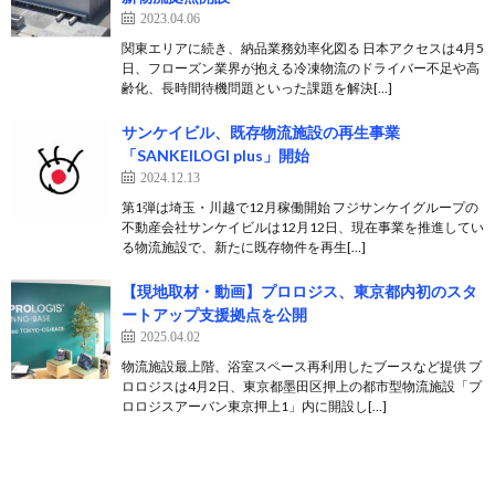
2023.04.06
関東エリアに続き、納品業務効率化図る 日本アクセスは4月5
日、フローズン業界が抱える冷凍物流のドライバー不足や高
齢化、長時間待機問題といった課題を解決[…]
サンケイビル、既存物流施設の再生事業
「SANKEILOGI plus」開始
2024.12.13
第1弾は埼玉・川越で12月稼働開始 フジサンケイグループの
不動産会社サンケイビルは12月12日、現在事業を推進してい
る物流施設で、新たに既存物件を再生[…]
【現地取材・動画】プロロジス、東京都内初のスタ
ートアップ支援拠点を公開
2025.04.02
物流施設最上階、浴室スペース再利用したブースなど提供 プ
ロロジスは4月2日、東京都墨田区押上の都市型物流施設「プ
ロロジスアーバン東京押上1」内に開設し[…]