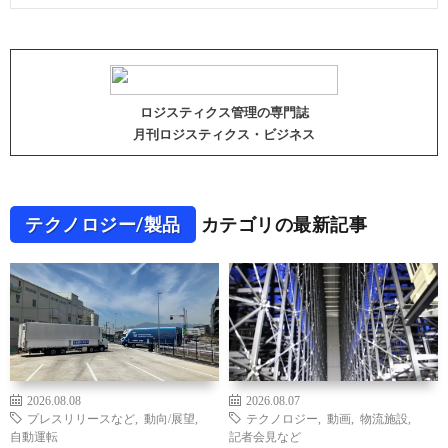
ロジスティクス管理の専門誌
月刊ロジスティクス・ビジネス
テクノロジー/製品
カテゴリの最新記事
2026.08.08
2026.08.07
プレスリリースなど
,
動向/展望
,
テクノロジー
,
動画
,
物流施設
,
自動運転
記者会見など