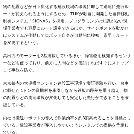
物の配置などが日々変化する建設現場の環境に即して迅速に走行ル
ートが変えられるようにするため、THKが独自に開発した自律移動
制御システム「SIGNAS」を採用。プログラミングの知識がない現
場作業者でも容易にルート設定できるほか、サインポストを動かせ
ばシステムが作動してロボット自身が自動的に検知、素早くルート
を変更するという。
高出力のモーターを2基搭載しているほか、障害物を検知するセンサ
ーなども使っており、前方に人間などを感知すればすぐにストップ
して事故を防ぐ。
東京都内の大規模マンション建設工事現場で実証実験を行い、台車
に載せた 1トンの資機材を牽引しながら鉄板の段差を乗り越え、物
の配置などの周辺環境が変化しても安定した走行ができることを確
認している。
両社は搬送ロボットの導入で作業効率を約3割高めることを目標とし
ている。建設事業者が導入しやすいようレンタルでの提供を予定し
ている。