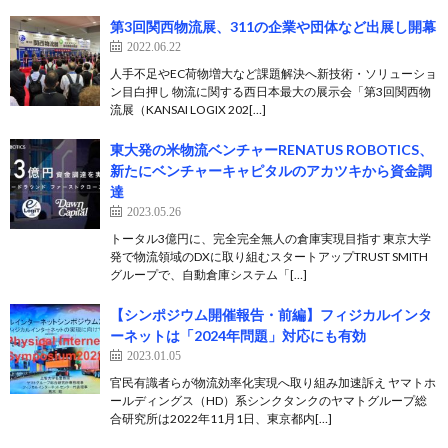
第3回関西物流展、311の企業や団体など出展し開幕
2022.06.22
人手不足やEC荷物増大など課題解決へ新技術・ソリューショ
ン目白押し 物流に関する西日本最大の展示会「第3回関西物
流展（KANSAI LOGIX 202[…]
東大発の米物流ベンチャーRENATUS ROBOTICS、
新たにベンチャーキャピタルのアカツキから資金調
達
2023.05.26
トータル3億円に、完全完全無人の倉庫実現目指す 東京大学
発で物流領域のDXに取り組むスタートアップTRUST SMITH
グループで、自動倉庫システム「[…]
【シンポジウム開催報告・前編】フィジカルインタ
ーネットは「2024年問題」対応にも有効
2023.01.05
官民有識者らが物流効率化実現へ取り組み加速訴え ヤマトホ
ールディングス（HD）系シンクタンクのヤマトグループ総
合研究所は2022年11月1日、東京都内[…]