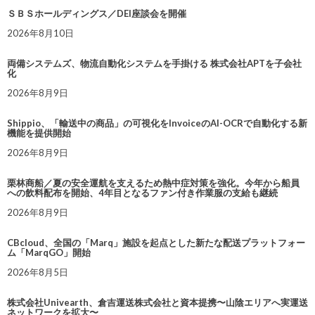
ＳＢＳホールディングス／DEI座談会を開催
2026年8月10日
両備システムズ、物流自動化システムを手掛ける 株式会社APTを子会社
化
2026年8月9日
Shippio、「輸送中の商品」の可視化をInvoiceのAI-OCRで自動化する新
機能を提供開始
2026年8月9日
栗林商船／夏の安全運航を支えるため熱中症対策を強化。今年から船員
への飲料配布を開始、4年目となるファン付き作業服の支給も継続
2026年8月9日
CBcloud、全国の「Marq」施設を起点とした新たな配送プラットフォー
ム「MarqGO」開始
2026年8月5日
株式会社Univearth、倉吉運送株式会社と資本提携〜山陰エリアへ実運送
ネットワークを拡大〜