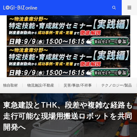
独自取材
物流施設/不動産
災害/事故/不祥事
テクノロジー/製品
東急建設とTHK、段差や複雑な経路も
走行可能な現場用搬送ロボットを共同
開発へ