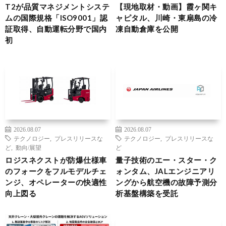
T2が品質マネジメントシステ
【現地取材・動画】霞ヶ関キ
ムの国際規格「ISO9001」認
ャピタル、川崎・東扇島の冷
証取得、自動運転分野で国内
凍自動倉庫を公開
初
2026.08.07
2026.08.07
テクノロジー
,
プレスリリースな
テクノロジー
,
プレスリリースな
ど
,
動向/展望
ど
ロジスネクストが防爆仕様車
量子技術のエー・スター・ク
のフォークをフルモデルチェ
ォンタム、JALエンジニアリ
ンジ、オペレーターの快適性
ングから航空機の故障予測分
向上図る
析基盤構築を受託