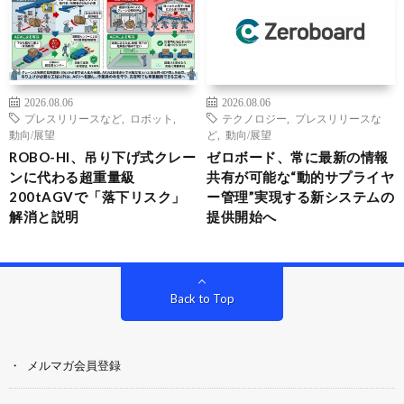
2026.08.06
2026.08.06
プレスリリースなど
,
ロボット
,
テクノロジー
,
プレスリリースな
動向/展望
ど
,
動向/展望
ROBO-HI、吊り下げ式クレー
ゼロボード、常に最新の情報
ンに代わる超重量級
共有が可能な“動的サプライヤ
200tAGVで「落下リスク」
ー管理”実現する新システムの
解消と説明
提供開始へ
Back to Top
メルマガ会員登録