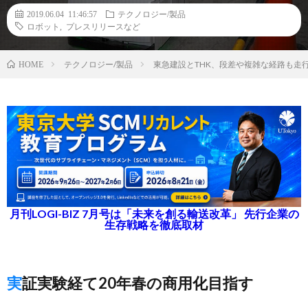
2019.06.04 11:46:57
テクノロジー/製品
ロボット
,
プレスリリースなど
テクノロジー/製品
東急建設とTHK、段差や複雑な経路も走
HOME
月刊LOGI-BIZ 7月号は「未来を創る輸送改革」 先行企業の
生存戦略を徹底取材
実証実験経て20年春の商用化目指す