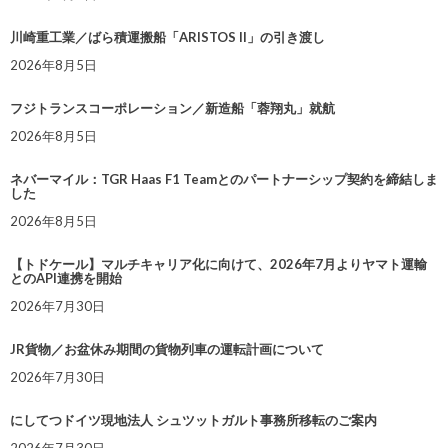
川崎重工業／ばら積運搬船「ARISTOS II」の引き渡し
2026年8月5日
フジトランスコーポレーション／新造船「蓉翔丸」就航
2026年8月5日
ネバーマイル：TGR Haas F1 Teamとのパートナーシップ契約を締結しま
した
2026年8月5日
【トドケール】マルチキャリア化に向けて、2026年7月よりヤマト運輸
とのAPI連携を開始
2026年7月30日
JR貨物／お盆休み期間の貨物列車の運転計画について
2026年7月30日
にしてつドイツ現地法人 シュツットガルト事務所移転のご案内
2026年7月30日