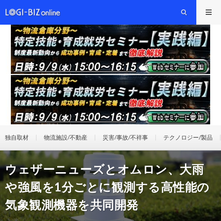
独自取材
物流施設/不動産
災害/事故/不祥事
テクノロジー/製品
ウェザーニューズとオムロン、大雨
や強風を1分ごとに観測する高性能の
気象観測機器を共同開発