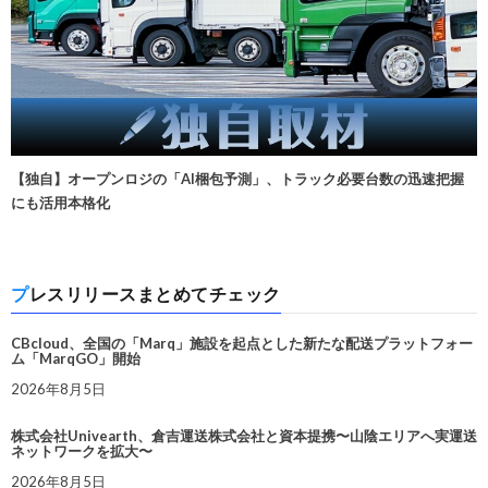
【独自】オープンロジの「AI梱包予測」、トラック必要台数の迅速把握
にも活用本格化
プレスリリースまとめてチェック
CBcloud、全国の「Marq」施設を起点とした新たな配送プラットフォー
ム「MarqGO」開始
2026年8月5日
株式会社Univearth、倉吉運送株式会社と資本提携〜山陰エリアへ実運送
ネットワークを拡大〜
2026年8月5日