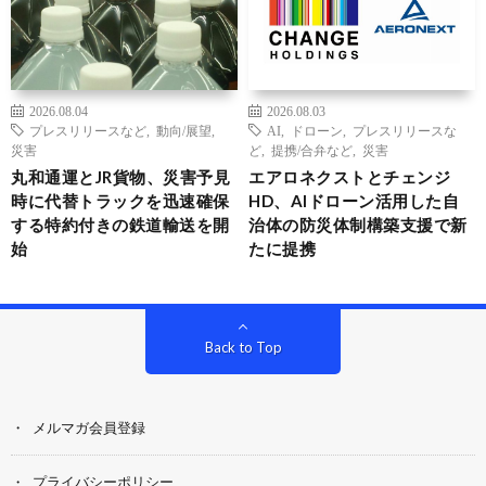
2026.08.04
2026.08.03
プレスリリースなど
,
動向/展望
,
AI
,
ドローン
,
プレスリリースな
災害
ど
,
提携/合弁など
,
災害
丸和通運とJR貨物、災害予見
エアロネクストとチェンジ
時に代替トラックを迅速確保
HD、AIドローン活用した自
する特約付きの鉄道輸送を開
治体の防災体制構築支援で新
始
たに提携
Back to Top
メルマガ会員登録
プライバシーポリシー