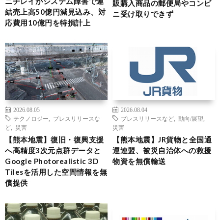
ニチレイがシステム障害で連
販購入商品の郵便局やコンビ
結売上高50億円減見込み、対
ニ受け取りできず
応費用10億円を特損計上
2026.08.05
2026.08.04
テクノロジー
,
プレスリリースな
プレスリリースなど
,
動向/展望
,
ど
,
災害
災害
【熊本地震】復旧・復興支援
【熊本地震】JR貨物と全国通
へ高精度3次元点群データと
運連盟、被災自治体への救援
Google Photorealistic 3D
物資を無償輸送
Tilesを活用した空間情報を無
償提供