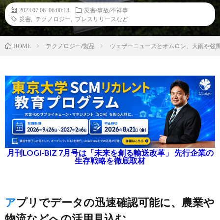
2023.07.06 06:00:13
災害/事故/不祥事
災害
,
テクノロジー
,
プレスリリースなど
テクノロジー/製品
ウェザーニューズとオムロン、大雨や強
HOME
月刊LOGI-BIZ 7月号は「未来を創る輸送改革」 先行企業の
生存戦略を徹底取材
アプリでデータの迅速確認可能に、農業や
物流などへの活用見込む