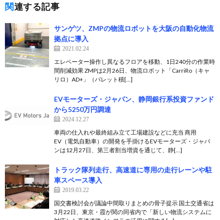
関連する記事
サンゲツ、ZMPの物流ロボットを大阪の自動化物流
拠点に導入
2021.02.24
エレベーター操作し異なるフロアを移動、1日240分の作業時
間削減効果 ZMPは2月26日、物流ロボット「CarriRo（キャ
リロ）AD+」（パレット積[…]
EVモーターズ・ジャパン、静岡銀行系投資ファンド
から5250万円調達
2024.12.27
車両の仕入れや最終組み立て工場建設などに充当 商用
EV（電気自動車）の開発を手掛けるEVモーターズ・ジャパ
ンは12月27日、第三者割当増資を通じて、静[…]
トラック隊列走行、高速道に専用の走行レーンや駐
車スペース導入
2019.03.22
国交書検討会が議論中間取りまとめの骨子提示 国土交通省は
3月22日、東京・霞が関の同省内で「新しい物流システムに