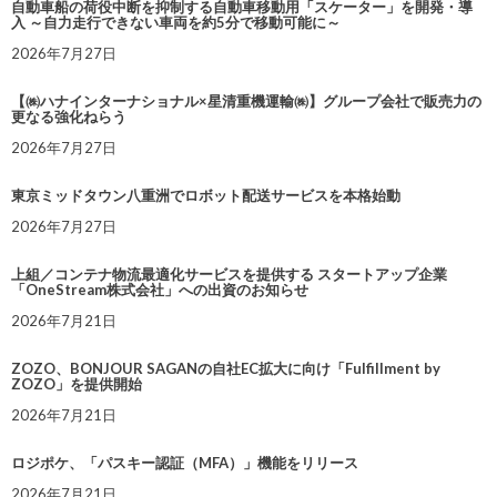
自動車船の荷役中断を抑制する自動車移動用「スケーター」を開発・導
入 ～自力走行できない車両を約5分で移動可能に～
2026年7月27日
【㈱ハナインターナショナル×星清重機運輸㈱】グループ会社で販売力の
更なる強化ねらう
2026年7月27日
東京ミッドタウン八重洲でロボット配送サービスを本格始動
2026年7月27日
上組／コンテナ物流最適化サービスを提供する スタートアップ企業
「OneStream株式会社」への出資のお知らせ
2026年7月21日
ZOZO、BONJOUR SAGANの自社EC拡大に向け「Fulfillment by
ZOZO」を提供開始
2026年7月21日
ロジポケ、「パスキー認証（MFA）」機能をリリース
2026年7月21日