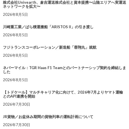
株式会社Univearth、倉吉運送株式会社と資本提携〜山陰エリアへ実運送
ネットワークを拡大〜
2026年8月5日
川崎重工業／ばら積運搬船「ARISTOS II」の引き渡し
2026年8月5日
フジトランスコーポレーション／新造船「蓉翔丸」就航
2026年8月5日
ネバーマイル：TGR Haas F1 Teamとのパートナーシップ契約を締結しま
した
2026年8月5日
【トドケール】マルチキャリア化に向けて、2026年7月よりヤマト運輸
とのAPI連携を開始
2026年7月30日
JR貨物／お盆休み期間の貨物列車の運転計画について
2026年7月30日