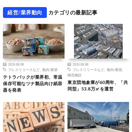
経営/業界動向
カテゴリの最新記事
2026.08.08
2026.08.08
プレスリリースなど
,
動向/展望
プレスリリースなど
,
動向/展望
,
物流施設
テトラパックが業界初、常温
東京団地倉庫が60周年、「共
保存可能なツナ製品向け紙容
同型」53.8万㎡を運営
器を発表