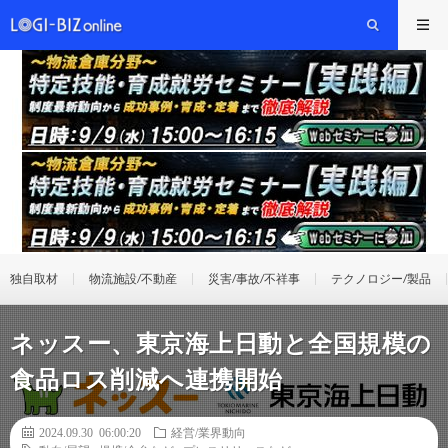
独自取材
物流施設/不動産
災害/事故/不祥事
テクノロジー/製品
ネッスー、東京海上日動と全国規模の
食品ロス削減へ連携開始
2024.09.30 06:00:20
経営/業界動向