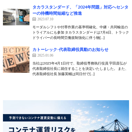
タカラスタンダード、「2024年問題」対応へセンタ
ーの待機時間短縮など推進
2023.07.10
モーダルシフトや付帯作業の基準明確化、中継・共同輸送の
トライアルにも参加 タカラスタンダードは7月6日、トラック
ドライバーの長時間労働規制強化に伴う物[…]
カトーレック-代表取締役異動のお知らせ
2025.01.06
当社は2025年4月1日付で、取締役専務執行役員 宇田昌弘が
代表取締役社長に就任することを決定いたしました。 また、
代表取締役社長 加藤英輔は同日付で[…]