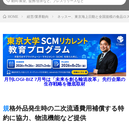
動向/展望
,
提携/合弁など
,
プレスリリースなど
経営/業界動向
ネッスー、東京海上日動と全国規模の食品ロ
HOME
月刊LOGI-BIZ 7月号は「未来を創る輸送改革」 先行企業の
生存戦略を徹底取材
規格外品発生時の二次流通費用補償する特
約に協力、物流機能など提供