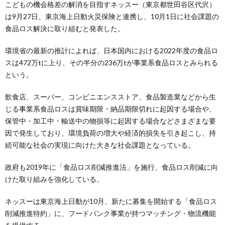
こどもの機会格差の解消を目指すネッスー（東京都世田谷区代沢）
は9月27日、東京海上日動火災保険と連携し、10月1日に社会課題の
食品ロス解決に取り組むと発表した。
環境省の最新の推計によれば、日本国内における2022年度の食品ロ
スは472万tに上り、その半分の236万tが事業系食品ロスとみられる
という。
飲食店、スーパー、コンビニエンスストア、食品製造業などから生
じる事業系食品ロスは賞味期限・納品期限切れに起因する場合や、
保管中・加工中・輸送中の物損等に起因する場合などさまざまな要
因で発生しており、環境負荷の増大や経済的損失を引き起こし、持
続可能な社会の実現に向けた大きな社会課題となっている。
政府も2019年に「食品ロス削減推進法」を施行、食品ロス削減に向
けた取り組みを強化している。
ネッスーは東京海上日動が10月、新たに募集を開始する「食品ロス
削減推進特約」に、フードバンク事業が持つマッチング・物流機能