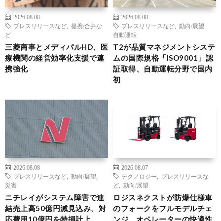
2026.08.08
2026.08.08
プレスリリースなど
,
提携/合弁な
プレスリリースなど
,
動向/展望
,
ど
自動運転
三菱商事とメディパルHD、医
T2が品質マネジメントシステ
療機関の経営効率化支援で連
ムの国際規格「ISO9001」認
携強化
証取得、自動運転分野で国内
初
2026.08.08
2026.08.07
プレスリリースなど
,
動向/展望
,
テクノロジー
,
プレスリリースな
災害
ど
,
動向/展望
ニチレイがシステム障害で連
ロジスネクストが防爆仕様車
結売上高50億円減見込み、対
のフォークをフルモデルチェ
応費用10億円を特損計上
ンジ、オペレーターの快適性