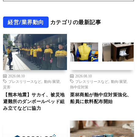
経営/業界動向
カテゴリの最新記事
2026.08.10
2026.08.10
プレスリリースなど
,
動向/展望
,
プレスリリースなど
,
動向/展望
,
災害
熱中症対策
【熊本地震】サカイ、被災地
栗林商船が熱中症対策強化、
避難所のダンボールベッド組
船員に飲料配布開始
み立てなどに協力