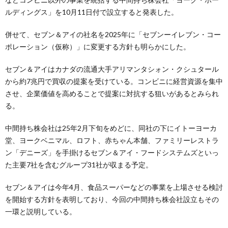
ルディングス」を10月11日付で設立すると発表した。
併せて、セブン＆アイの社名を2025年に「セブンーイレブン・コー
ポレーション（仮称）」に変更する方針も明らかにした。
セブン＆アイはカナダの流通大手アリマンタシォン・クシュタール
から約7兆円で買収の提案を受けている。コンビニに経営資源を集中
させ、企業価値を高めることで提案に対抗する狙いがあるとみられ
る。
中間持ち株会社は25年2月下旬をめどに、同社の下にイトーヨーカ
堂、ヨークベニマル、ロフト、赤ちゃん本舗、ファミリーレストラ
ン「デニーズ」を手掛けるセブン＆アイ・フードシステムズといっ
た主要7社を含むグループ31社が収まる予定。
セブン＆アイは今年4月、食品スーパーなどの事業を上場させる検討
を開始する方針を表明しており、今回の中間持ち株会社設立もその
一環と説明している。