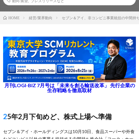
動向/展望
,
プレスリリースなど
経営/業界動向
セブン＆アイ、非コンビニ事業統括の中間持
HOME
月刊LOGI-BIZ 7月号は「未来を創る輸送改革」 先行企業の
生存戦略を徹底取材
25年2月下旬めど、株式上場へ準備
セブン＆アイ・ホールディングスは10月10日、食品スーパーや外食
などコンビニ以外の事業を統括する中間持ち株会社「ヨーク・ホー