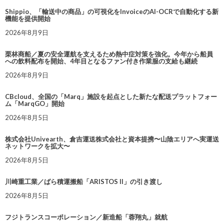
Shippio、「輸送中の商品」の可視化をInvoiceのAI-OCRで自動化する新
機能を提供開始
2026年8月9日
栗林商船／夏の安全運航を支えるため熱中症対策を強化。今年から船員
への飲料配布を開始、4年目となるファン付き作業服の支給も継続
2026年8月9日
CBcloud、全国の「Marq」施設を起点とした新たな配送プラットフォー
ム「MarqGO」開始
2026年8月5日
株式会社Univearth、倉吉運送株式会社と資本提携〜山陰エリアへ実運送
ネットワークを拡大〜
2026年8月5日
川崎重工業／ばら積運搬船「ARISTOS II」の引き渡し
2026年8月5日
フジトランスコーポレーション／新造船「蓉翔丸」就航