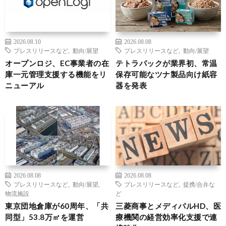
2026.08.10
2026.08.08
プレスリリースなど
,
動向/展望
プレスリリースなど
,
動向/展望
オープンロジ、EC事業者の在
テトラパックが業界初、常温
庫一元管理支援する機能をリ
保存可能なツナ製品向け紙容
ニューアル
器を発表
2026.08.08
2026.08.08
プレスリリースなど
,
動向/展望
,
プレスリリースなど
,
提携/合弁な
物流施設
ど
東京団地倉庫が60周年、「共
三菱商事とメディパルHD、医
同型」53.8万㎡を運営
療機関の経営効率化支援で連