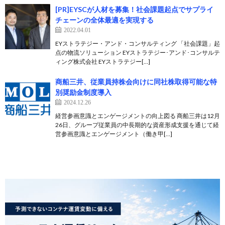
[PR]EYSCが人材を募集！社会課題起点でサプライ
チェーンの全体最適を実現する
2022.04.01
EYストラテジー・アンド・コンサルティング 「社会課題」起
点の物流ソリューション EYストラテジー･アンド･コンサルテ
ィング株式会社 EYストラテジー[…]
商船三井、従業員持株会向けに同社株取得可能な特
別奨励金制度導入
2024.12.26
経営参画意識とエンゲージメントの向上図る 商船三井は12月
26日、グループ従業員の中長期的な資産形成支援を通じて経
営参画意識とエンゲージメント（働き甲[…]