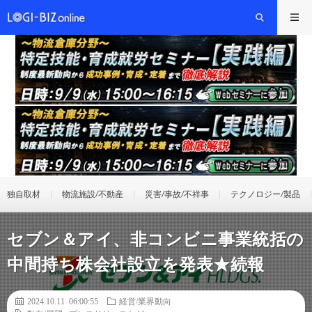
独自取材
物流施設/不動産
災害/事故/不祥事
テクノロジー/製品
セブン＆アイ、非コンビニ事業統括の
中間持ち株会社設立を発表★続報
2024.10.11 06:00:55
経営/業界動向