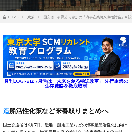
政策
国交省、有識者ら参加の「海事産業将来像検討会」を設
HOME
月刊LOGI-BIZ 7月号は「未来を創る輸送改革」 先行企業の
生存戦略を徹底取材
造船活性化策など来春取りまとめへ
国土交通省は6月7日、造船・船用工業などの海事産業活性化に向け
た方策を探るため、海事局長の私的検討会「海事産業将来像検討