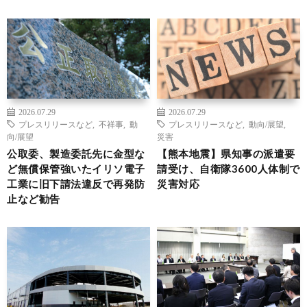
2026.07.29
2026.07.29
プレスリリースなど
,
不祥事
,
動
プレスリリースなど
,
動向/展望
,
向/展望
災害
公取委、製造委託先に金型な
【熊本地震】県知事の派遣要
ど無償保管強いたイリソ電子
請受け、自衛隊3600人体制で
工業に旧下請法違反で再発防
災害対応
止など勧告