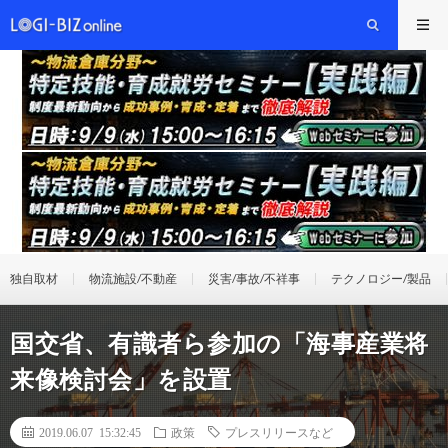
独自取材
物流施設/不動産
災害/事故/不祥事
テクノロジー/製品
国交省、有識者ら参加の「海事産業将
来像検討会」を設置
2019.06.07 15:32:45
政策
プレスリリースなど