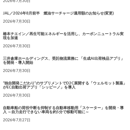
2026年7月30日
JAL／2026年8月前半 燃油サーチャージ適用額のお知らせ(変更)
2026年7月30日
椿本チエイン／再生可能エネルギーを活用し、カーボンニュートラル実
現を加速
2026年7月30日
三井倉庫ホールディングス、受託物流業務に 「生成AI出荷検品アプリ」
を開発・導入開始
2026年7月30日
“独自開発こだわり”のサプリメントでD2C展開する「ウェルモット製薬」
がEC自動出荷アプリ「シッピーノ」を導入
2026年7月30日
自動車船の荷役中断を抑制する自動車移動用「スケーター」を開発・導
入 ～自力走行できない車両を約5分で移動可能に～
2026年7月27日