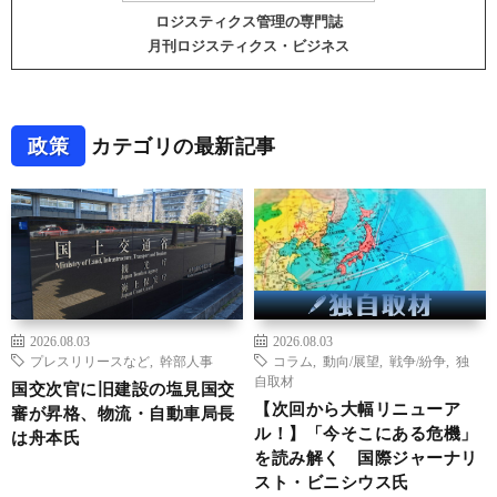
ロジスティクス管理の専門誌
月刊ロジスティクス・ビジネス
政策
カテゴリの最新記事
2026.08.03
2026.08.03
プレスリリースなど
,
幹部人事
コラム
,
動向/展望
,
戦争/紛争
,
独
自取材
国交次官に旧建設の塩見国交
【次回から大幅リニューア
審が昇格、物流・自動車局長
ル！】「今そこにある危機」
は舟本氏
を読み解く 国際ジャーナリ
スト・ビニシウス氏