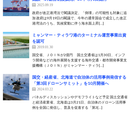
2025.09.19
政府が改正港湾法で閣議決定、「倒壊」の可能性も対象に追
加 政府は9月19日の閣議で、今年の通常国会で成立した改正
港湾法のうち、気候変動に伴う海水面上昇[…]
ミャンマー・ティラワ港のターミナル運営事業出資
を認可
2019.01.30
国交省、ＪＯＩＮが2億円 国土交通省は1月30日、インフ
ラ開発などの海外展開を支援する海外交通・都市開発事業支
援機構（ＪＯＩＮ）がミャンマー・ティラ[…]
国交・経産省、北海道で自治体の活用事例発信する
「第3回ドローンサミット」を10月開催へ
2024.03.22
パネルディスカッションやデモフライトなど予定 国土交通省
と経済産業省、北海道は3月21日、自治体のドローン活用事
例を全国に発信し、普及を促進する「第3[…]