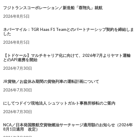
フジトランスコーポレーション／新造船「蓉翔丸」就航
2026年8月5日
ネバーマイル：TGR Haas F1 Teamとのパートナーシップ契約を締結しま
した
2026年8月5日
【トドケール】マルチキャリア化に向けて、2026年7月よりヤマト運輸
とのAPI連携を開始
2026年7月30日
JR貨物／お盆休み期間の貨物列車の運転計画について
2026年7月30日
にしてつドイツ現地法人 シュツットガルト事務所移転のご案内
2026年7月30日
NCA／日本発国際航空貨物燃油サーチャージ適用額のお知らせ（2026年
8月1日適用 改定）