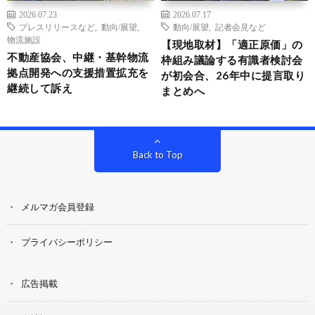
2026.07.23
2026.07.17
プレスリリースなど
,
動向/展望
,
動向/展望
,
記者会見など
物流施設
【現地取材】「適正原価」の
不動産協会、中継・基幹物流
枠組み議論する有識者検討会
拠点開発への支援措置拡充を
が初会合、26年中に提言取り
継続して訴え
まとめへ
Back to Top
メルマガ会員登録
プライバシーポリシー
広告掲載