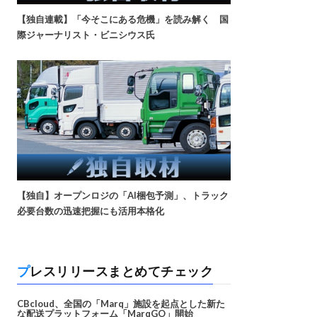
【独自連載】「今そこにある危機」を読み解く 国
際ジャーナリスト・ビニシウス氏
【独自】オープンロジの「AI梱包予測」、トラック
必要台数の迅速把握にも活用本格化
プレスリリースまとめてチェック
CBcloud、全国の「Marq」施設を起点とした新た
な配送プラットフォーム「MarqGO」開始