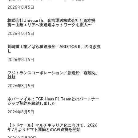
2026年8月5日
株式会社Univearth、倉吉運送株式会社と資本提
携〜山陰エリアへ実運送ネットワークを拡大〜
2026年8月5日
川崎重工業／ばら積運搬船「ARISTOS II」の引き渡
し
2026年8月5日
フジトランスコーポレーション／新造船「蓉翔丸」
就航
2026年8月5日
ネバーマイル：TGR Haas F1 Teamとのパートナー
シップ契約を締結しました
2026年8月5日
【トドケール】マルチキャリア化に向けて、2026
年7月よりヤマト運輸とのAPI連携を開始
2026年7月30日