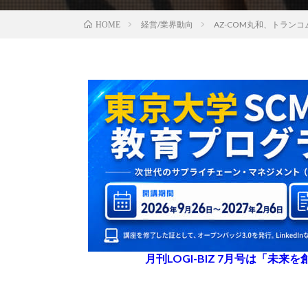
経営/業界動向
AZ-COM丸和、トラン
HOME
月刊LOGI-BIZ 7月号は「未