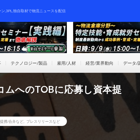
ーン,3PL,独自取材で物流ニュースを配信
事
テクノロジー/製品
雇用/人材
経営/業界動向
データ/
ンコムへのTOBに応募し資本提
提携/合弁など
,
プレスリリースなど