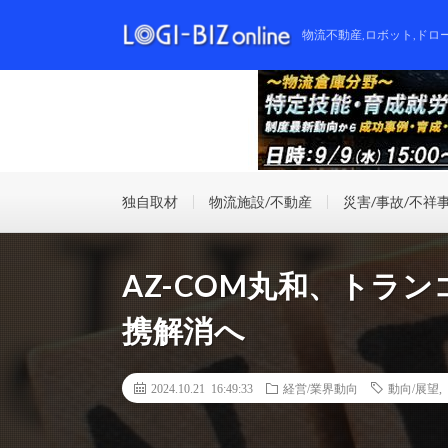
物流不動産,ロボット,ドロ
独自取材
物流施設/不動産
災害/事故/不祥
AZ-COM丸和、トラ
携解消へ
2024.10.21 16:49:33
経営/業界動向
動向/展望
,