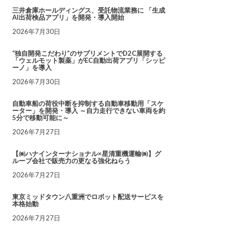
三井倉庫ホールディングス、受託物流業務に 「生成
AI出荷検品アプリ」を開発・導入開始
2026年7月30日
“独自開発こだわり”のサプリメントでD2C展開する
「ウェルモット製薬」がEC自動出荷アプリ「シッピ
ーノ」を導入
2026年7月30日
自動車船の荷役中断を抑制する自動車移動用「スケ
ーター」を開発・導入 ～自力走行できない車両を約
5分で移動可能に～
2026年7月27日
【㈱ハナインターナショナル×星清重機運輸㈱】グ
ループ会社で販売力の更なる強化ねらう
2026年7月27日
東京ミッドタウン八重洲でロボット配送サービスを
本格始動
2026年7月27日