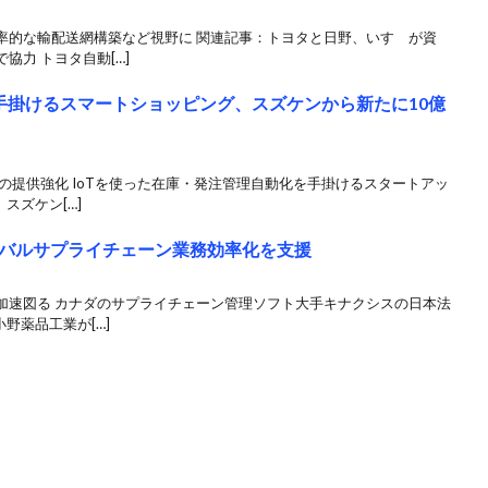
率的な輸配送網構築など視野に 関連記事：トヨタと日野、いすゞが資
協力 トヨタ自動[…]
理手掛けるスマートショッピング、スズケンから新たに10億
の提供強化 IoTを使った在庫・発注管理自動化を手掛けるスタートアッ
スズケン[…]
バルサプライチェーン業務効率化を支援
加速図る カナダのサプライチェーン管理ソフト大手キナクシスの日本法
野薬品工業が[…]