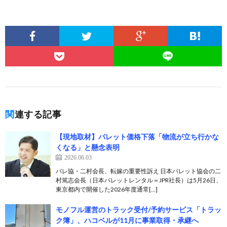
関連する記事
【現地取材】パレット価格下落「物流が立ち行かな
くなる」と懸念表明
2026.06.03
パレ協・二村会長、転嫁の重要性訴え 日本パレット協会の二
村篤志会長（日本パレットレンタル＝JPR社長）は5月26日、
東京都内で開催した2026年度通常[…]
モノフル運営のトラック受付/予約サービス「トラッ
ク簿」、ハコベルが11月に事業取得・承継へ