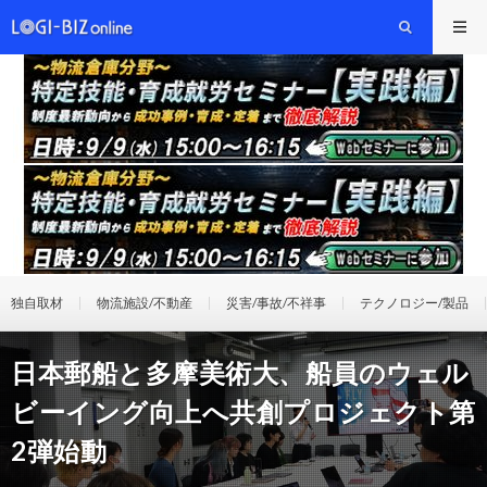
独自取材
物流施設/不動産
災害/事故/不祥事
テクノロジー/製品
日本郵船と多摩美術大、船員のウェル
ビーイング向上へ共創プロジェクト第
2弾始動