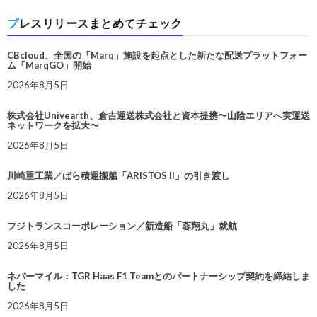
プレスリリースまとめてチェック
CBcloud、全国の「Marq」施設を起点とした新たな配送プラットフォー
ム「MarqGO」開始
2026年8月5日
株式会社Univearth、倉吉運送株式会社と資本提携〜山陰エリアへ実運送
ネットワークを拡大〜
2026年8月5日
川崎重工業／ばら積運搬船「ARISTOS II」の引き渡し
2026年8月5日
フジトランスコーポレーション／新造船「蓉翔丸」就航
2026年8月5日
ネバーマイル：TGR Haas F1 Teamとのパートナーシップ契約を締結しま
した
2026年8月5日