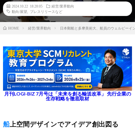
2024.10.22 18:28:05
経営/業界動向
動向/展望
,
プレスリリースなど
経営/業界動向
日本郵船と多摩美術大、船員のウェルビーイ
HOME
月刊LOGI-BIZ 7月号は「未来を創る輸送改革」 先行企業の
生存戦略を徹底取材
船上空間デザインでアイデア創出図る