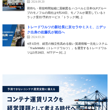
2024.09.20
荷待ち・荷役時間短縮に貢献図る ハコベルと日本GLPグルー
プのモノフルの両社は9月20日、モノフルが運営しているト
ラック受付/予約サービス「トラック簿[…]
トレードワルツの新社長に京セラやミスミ、ニデッ
ク出身の佐藤氏が就任へ
2024.03.28
4月1日付、経営の独立性高める狙い 貿易情報一元化システム
「TradeWaltz（トレードワルツ）」を運営するトレードワル
ツは3月28日、NTTデータ[…]