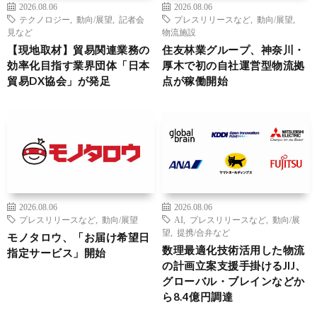
2026.08.06
2026.08.06
テクノロジー
,
動向/展望
,
記者会
プレスリリースなど
,
動向/展望
,
見など
物流施設
【現地取材】貿易関連業務の
住友林業グループ、神奈川・
効率化目指す業界団体「日本
厚木で初の自社運営型物流拠
貿易DX協会」が発足
点が稼働開始
2026.08.06
2026.08.06
プレスリリースなど
,
動向/展望
AI
,
プレスリリースなど
,
動向/展
望
,
提携/合弁など
モノタロウ、「お届け希望日
数理最適化技術活用した物流
指定サービス」開始
の計画立案支援手掛けるJIJ、
グローバル・ブレインなどか
ら8.4億円調達