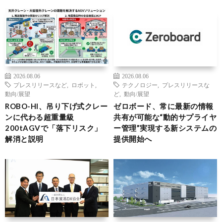
2026.08.06
2026.08.06
プレスリリースなど
,
ロボット
,
テクノロジー
,
プレスリリースな
動向/展望
ど
,
動向/展望
ROBO-HI、吊り下げ式クレー
ゼロボード、常に最新の情報
ンに代わる超重量級
共有が可能な“動的サプライヤ
200tAGVで「落下リスク」
ー管理”実現する新システムの
解消と説明
提供開始へ