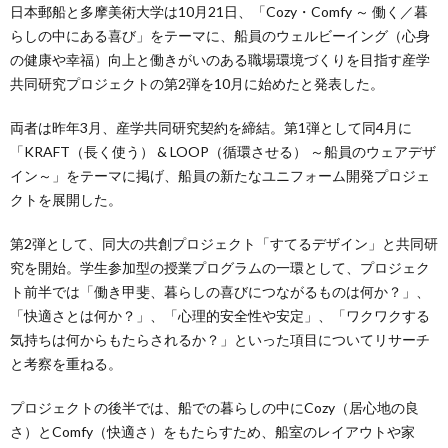
日本郵船と多摩美術大学は10月21日、「Cozy・Comfy ～ 働く／暮
らしの中にある喜び」をテーマに、船員のウェルビーイング（心身
の健康や幸福）向上と働きがいのある職場環境づくりを目指す産学
共同研究プロジェクトの第2弾を10月に始めたと発表した。
両者は昨年3月、産学共同研究契約を締結。第1弾として同4月に
「KRAFT（長く使う） & LOOP（循環させる） ～船員のウェアデザ
イン～」をテーマに掲げ、船員の新たなユニフォーム開発プロジェ
クトを展開した。
第2弾として、同大の共創プロジェクト「すてるデザイン」と共同研
究を開始。学生参加型の授業プログラムの一環として、プロジェク
ト前半では「働き甲斐、暮らしの喜びにつながるものは何か？」、
「快適さとは何か？」、「心理的安全性や安定」、「ワクワクする
気持ちは何からもたらされるか？」といった項目についてリサーチ
と考察を重ねる。
プロジェクトの後半では、船での暮らしの中にCozy（居心地の良
さ）とComfy（快適さ）をもたらすため、船室のレイアウトや家