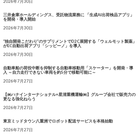
2026年7月30日
三井倉庫ホールディングス、受託物流業務に 「生成AI出荷検品アプリ」
を開発・導入開始
2026年7月30日
“独自開発こだわり”のサプリメントでD2C展開する「ウェルモット製薬」
がEC自動出荷アプリ「シッピーノ」を導入
2026年7月30日
自動車船の荷役中断を抑制する自動車移動用「スケーター」を開発・導
入 ～自力走行できない車両を約5分で移動可能に～
2026年7月27日
【㈱ハナインターナショナル×星清重機運輸㈱】グループ会社で販売力の
更なる強化ねらう
2026年7月27日
東京ミッドタウン八重洲でロボット配送サービスを本格始動
2026年7月27日