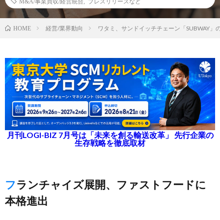
M&A/事業買収/経営統合
,
プレスリリースなど
経営/業界動向
ワタミ、サンドイッチチェーン「SUBWAY」
HOME
月刊LOGI-BIZ 7月号は「未来を創る輸送改革」 先行企業の
生存戦略を徹底取材
フランチャイズ展開、ファストフードに
本格進出