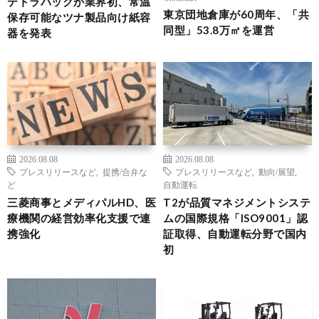
テトラパックが業界初、常温
東京団地倉庫が60周年、「共
保存可能なツナ製品向け紙容
同型」53.8万㎡を運営
器を発表
2026.08.08
2026.08.08
プレスリリースなど
,
提携/合弁な
プレスリリースなど
,
動向/展望
,
ど
自動運転
三菱商事とメディパルHD、医
T2が品質マネジメントシステ
療機関の経営効率化支援で連
ムの国際規格「ISO9001」認
携強化
証取得、自動運転分野で国内
初