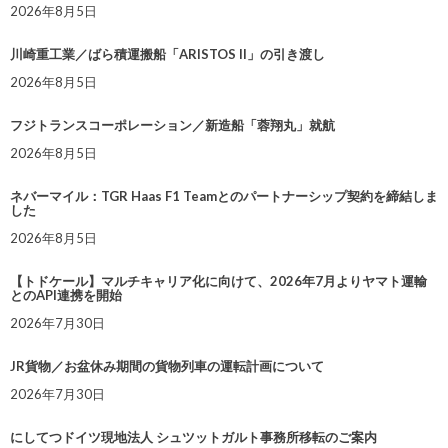
2026年8月5日
川崎重工業／ばら積運搬船「ARISTOS II」の引き渡し
2026年8月5日
フジトランスコーポレーション／新造船「蓉翔丸」就航
2026年8月5日
ネバーマイル：TGR Haas F1 Teamとのパートナーシップ契約を締結しま
した
2026年8月5日
【トドケール】マルチキャリア化に向けて、2026年7月よりヤマト運輸
とのAPI連携を開始
2026年7月30日
JR貨物／お盆休み期間の貨物列車の運転計画について
2026年7月30日
にしてつドイツ現地法人 シュツットガルト事務所移転のご案内