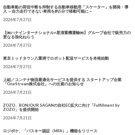
自動車船の荷役中断を抑制する自動車移動用「スケーター」を開発・導
入 ～自力走行できない車両を約5分で移動可能に～
2026年7月27日
【㈱ハナインターナショナル×星清重機運輸㈱】グループ会社で販売力の
更なる強化ねらう
2026年7月27日
東京ミッドタウン八重洲でロボット配送サービスを本格始動
2026年7月27日
上組／コンテナ物流最適化サービスを提供する スタートアップ企業
「OneStream株式会社」への出資のお知らせ
2026年7月21日
ZOZO、BONJOUR SAGANの自社EC拡大に向け「Fulfillment by
ZOZO」を提供開始
2026年7月21日
ロジポケ、「パスキー認証（MFA）」機能をリリース