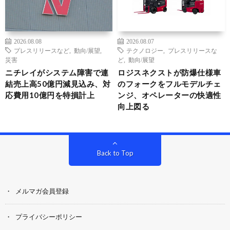
2026.08.08
2026.08.07
プレスリリースなど
,
動向/展望
,
テクノロジー
,
プレスリリースな
災害
ど
,
動向/展望
ニチレイがシステム障害で連
ロジスネクストが防爆仕様車
結売上高50億円減見込み、対
のフォークをフルモデルチェ
応費用10億円を特損計上
ンジ、オペレーターの快適性
向上図る
Back to Top
メルマガ会員登録
プライバシーポリシー