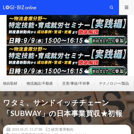
独自取材
物流施設/不動産
災害/事故/不祥事
テクノロジー/製品
ワタミ、サンドイッチチェーン
「SUBWAY」の日本事業買収★初報
2024.10.25 11:27:08
経営/業界動向