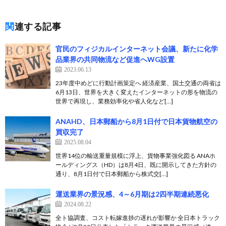
関連する記事
官民のフィジカルインターネット会議、新たに化学
品業界の共同物流など促進へWG設置
2023.06.13
23年度中めどに行動計画策定へ 経済産業、国土交通の両省は
6月13日、世界を大きく変えたインターネットの形を物流の
世界で再現し、業務効率化や省人化など[…]
ANAHD、日本郵船から8月1日付で日本貨物航空の
買収完了
2025.08.04
世界14位の輸送重量規模に浮上、貨物事業強化図る ANAホ
ールディングス（HD）は8月4日、既に開示してきた方針の
通り、8月1日付で日本郵船から株式交[…]
運送業界の景況感、4～6月期は2四半期連続悪化
2024.08.22
全ト協調査、コスト転嫁進捗の遅れが影響か 全日本トラック