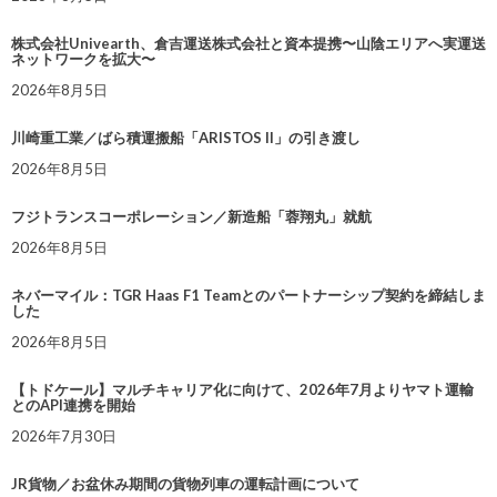
株式会社Univearth、倉吉運送株式会社と資本提携〜山陰エリアへ実運送
ネットワークを拡大〜
2026年8月5日
川崎重工業／ばら積運搬船「ARISTOS II」の引き渡し
2026年8月5日
フジトランスコーポレーション／新造船「蓉翔丸」就航
2026年8月5日
ネバーマイル：TGR Haas F1 Teamとのパートナーシップ契約を締結しま
した
2026年8月5日
【トドケール】マルチキャリア化に向けて、2026年7月よりヤマト運輸
とのAPI連携を開始
2026年7月30日
JR貨物／お盆休み期間の貨物列車の運転計画について