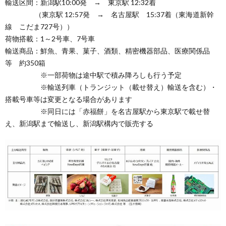
輸送区間：新潟駅10:00発 → 東京駅 12:32着
（東京駅 12:57発 → 名古屋駅 15:37着（東海道新幹
線 こだま727号））
荷物搭載：1～2号車、7号車
輸送商品：鮮魚、青果、菓子、酒類、精密機器部品、医療関係品
等 約350箱
※一部荷物は途中駅で積み降ろしも行う予定
※輸送列車（トランジット（載せ替え）輸送を含む）・
搭載号車等は変更となる場合があります
※同日には「赤福餅」を名古屋駅から東京駅で載せ替
え、新潟駅まで輸送し、新潟駅構内で販売する