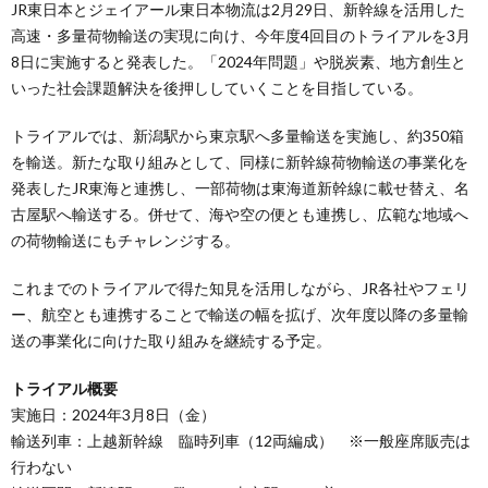
JR東日本とジェイアール東日本物流は2月29日、新幹線を活用した
高速・多量荷物輸送の実現に向け、今年度4回目のトライアルを3月
8日に実施すると発表した。「2024年問題」や脱炭素、地方創生と
いった社会課題解決を後押ししていくことを目指している。
トライアルでは、新潟駅から東京駅へ多量輸送を実施し、約350箱
を輸送。新たな取り組みとして、同様に新幹線荷物輸送の事業化を
発表したJR東海と連携し、一部荷物は東海道新幹線に載せ替え、名
古屋駅へ輸送する。併せて、海や空の便とも連携し、広範な地域へ
の荷物輸送にもチャレンジする。
これまでのトライアルで得た知見を活用しながら、JR各社やフェリ
ー、航空とも連携することで輸送の幅を拡げ、次年度以降の多量輸
送の事業化に向けた取り組みを継続する予定。
トライアル概要
実施日：2024年3月8日（金）
輸送列車：上越新幹線 臨時列車（12両編成） ※一般座席販売は
行わない