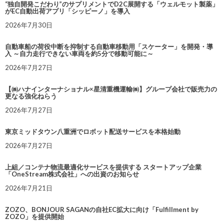
“独自開発こだわり”のサプリメントでD2C展開する「ウェルモット製薬」
がEC自動出荷アプリ「シッピーノ」を導入
2026年7月30日
自動車船の荷役中断を抑制する自動車移動用「スケーター」を開発・導
入 ～自力走行できない車両を約5分で移動可能に～
2026年7月27日
【㈱ハナインターナショナル×星清重機運輸㈱】グループ会社で販売力の
更なる強化ねらう
2026年7月27日
東京ミッドタウン八重洲でロボット配送サービスを本格始動
2026年7月27日
上組／コンテナ物流最適化サービスを提供する スタートアップ企業
「OneStream株式会社」への出資のお知らせ
2026年7月21日
ZOZO、BONJOUR SAGANの自社EC拡大に向け「Fulfillment by
ZOZO」を提供開始