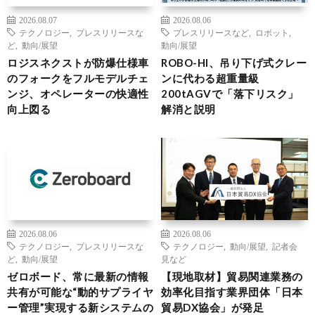
2026.08.07
2026.08.06
テクノロジー
,
プレスリリースな
プレスリリースなど
,
ロボット
,
ど
,
動向/展望
動向/展望
ロジスネクストが防爆仕様車
ROBO-HI、吊り下げ式クレー
のフォークをフルモデルチェ
ンに代わる超重量級
ンジ、オペレーターの快適性
200tAGVで「落下リスク」
向上図る
解消と説明
2026.08.06
2026.08.06
テクノロジー
,
プレスリリースな
テクノロジー
,
動向/展望
,
記者会
ど
,
動向/展望
見など
ゼロボード、常に最新の情報
【現地取材】貿易関連業務の
共有が可能な“動的サプライヤ
効率化目指す業界団体「日本
ー管理”実現する新システムの
貿易DX協会」が発足