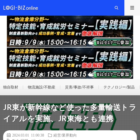
独自取材
物流施設/不動産
災害/事故/不祥事
テクノロジー/製品
JR東が新幹線など使った多量輸送トラ
イアルを実施、JR東海とも連携
2024.03.01 11:00:38
経営/業界動向