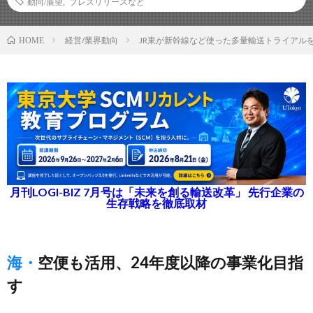
動向/展望
,
プレスリリースなど
経営/業界動向
JR東が新幹線など使った多量輸送トライアルを
HOME
月刊LOGI-BIZ 7月号は「未来を創る輸送改革」 先行企業の
生存戦略を徹底取材
海・空便も活用、24年度以降の事業化目指
す