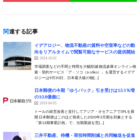
関連する記事
イデアロジー、物流不動産の賃料や空室率などの動
向をリアルタイムで閲覧可能なサービスの提供開始
2024.10.02
市場調査などの手間と時間を大幅削減 物流倉庫オンライン検
索・契約サービス「ア・ソコ（à sôko）」を運営するイデア
ロジーは9月30日、日本最大級の物[…]
日本郵便の今期「ゆうパック」引き受けは13.5％増
の10.8億個に
2019.04.05
トールの経営改善と並行してアジア・オセアニアで3PLを展
開 日本郵便はこのほど発表した2020年3月期を対象とする
「第13期事業計画」で、当期業績を営[…]
三井不動産、待機・荷役時間削減と共同輸送を促進