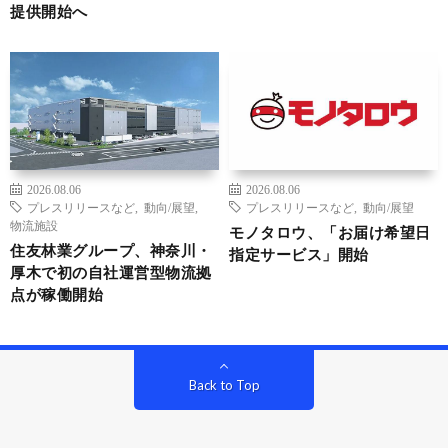
提供開始へ
2026.08.06
2026.08.06
プレスリリースなど
,
動向/展望
,
プレスリリースなど
,
動向/展望
物流施設
モノタロウ、「お届け希望日
住友林業グループ、神奈川・
指定サービス」開始
厚木で初の自社運営型物流拠
点が稼働開始
Back to Top