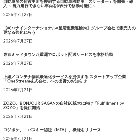
自動車船の荷役中断を抑制する自動車移動用「スケーター」を開発・導
入 ～自力走行できない車両を約5分で移動可能に～
2026年7月27日
【㈱ハナインターナショナル×星清重機運輸㈱】グループ会社で販売力の
更なる強化ねらう
2026年7月27日
東京ミッドタウン八重洲でロボット配送サービスを本格始動
2026年7月27日
上組／コンテナ物流最適化サービスを提供する スタートアップ企業
「OneStream株式会社」への出資のお知らせ
2026年7月21日
ZOZO、BONJOUR SAGANの自社EC拡大に向け「Fulfillment by
ZOZO」を提供開始
2026年7月21日
ロジポケ、「パスキー認証（MFA）」機能をリリース
2026年7月21日