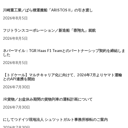
川崎重工業／ばら積運搬船「ARISTOS II」の引き渡し
2026年8月5日
フジトランスコーポレーション／新造船「蓉翔丸」就航
2026年8月5日
ネバーマイル：TGR Haas F1 Teamとのパートナーシップ契約を締結しま
した
2026年8月5日
【トドケール】マルチキャリア化に向けて、2026年7月よりヤマト運輸
とのAPI連携を開始
2026年7月30日
JR貨物／お盆休み期間の貨物列車の運転計画について
2026年7月30日
にしてつドイツ現地法人 シュツットガルト事務所移転のご案内
2026年7月30日