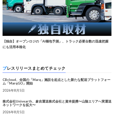
【独自】オープンロジの「AI梱包予測」、トラック必要台数の迅速把握
にも活用本格化
プレスリリースまとめてチェック
CBcloud、全国の「Marq」施設を起点とした新たな配送プラットフォー
ム「MarqGO」開始
2026年8月5日
株式会社Univearth、倉吉運送株式会社と資本提携〜山陰エリアへ実運送
ネットワークを拡大〜
2026年8月5日