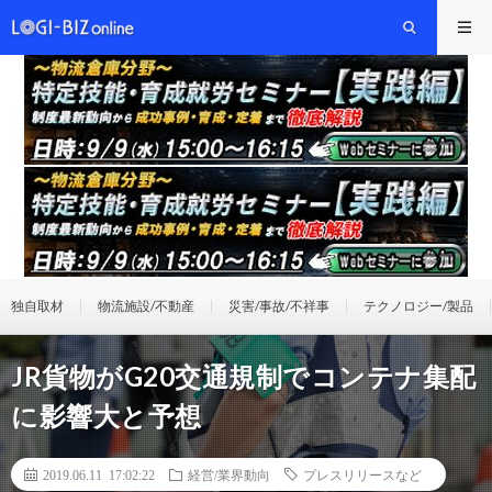
独自取材
物流施設/不動産
災害/事故/不祥事
テクノロジー/製品
JR貨物がG20交通規制でコンテナ集配
に影響大と予想
2019.06.11 17:02:22
経営/業界動向
プレスリリースなど