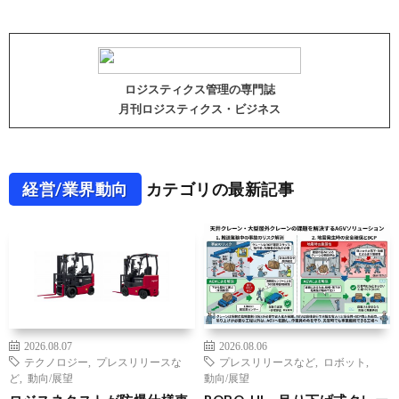
ロジスティクス管理の専門誌
月刊ロジスティクス・ビジネス
経営/業界動向
カテゴリの最新記事
2026.08.07
2026.08.06
テクノロジー
,
プレスリリースな
プレスリリースなど
,
ロボット
,
ど
,
動向/展望
動向/展望