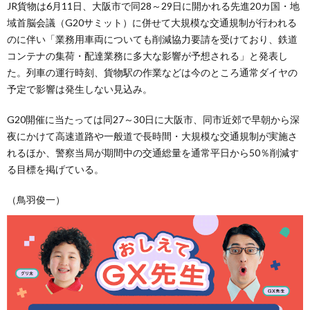
JR貨物は6月11日、大阪市で同28～29日に開かれる先進20カ国・地
域首脳会議（G20サミット）に併せて大規模な交通規制が行われる
のに伴い「業務用車両についても削減協力要請を受けており、鉄道
コンテナの集荷・配達業務に多大な影響が予想される」と発表し
た。列車の運行時刻、貨物駅の作業などは今のところ通常ダイヤの
予定で影響は発生しない見込み。
G20開催に当たっては同27～30日に大阪市、同市近郊で早朝から深
夜にかけて高速道路や一般道で長時間・大規模な交通規制が実施さ
れるほか、警察当局が期間中の交通総量を通常平日から50％削減す
る目標を掲げている。
（鳥羽俊一）