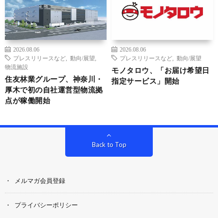
2026.08.06
2026.08.06
プレスリリースなど
,
動向/展望
,
プレスリリースなど
,
動向/展望
物流施設
モノタロウ、「お届け希望日
住友林業グループ、神奈川・
指定サービス」開始
厚木で初の自社運営型物流拠
点が稼働開始
Back to Top
メルマガ会員登録
プライバシーポリシー