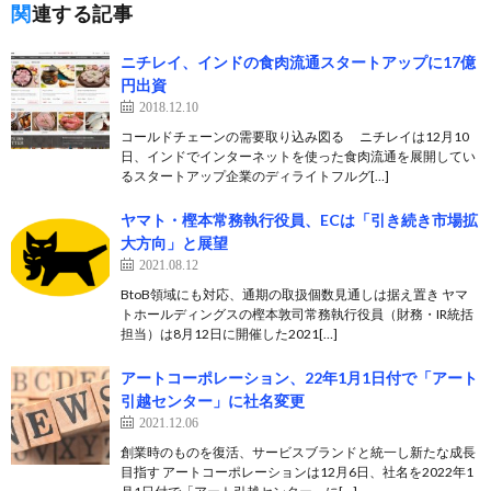
関連する記事
ニチレイ、インドの食肉流通スタートアップに17億
円出資
2018.12.10
コールドチェーンの需要取り込み図る ニチレイは12月10
日、インドでインターネットを使った食肉流通を展開してい
るスタートアップ企業のディライトフルグ[…]
ヤマト・樫本常務執行役員、ECは「引き続き市場拡
大方向」と展望
2021.08.12
BtoB領域にも対応、通期の取扱個数見通しは据え置き ヤマ
トホールディングスの樫本敦司常務執行役員（財務・IR統括
担当）は8月12日に開催した2021[…]
アートコーポレーション、22年1月1日付で「アート
引越センター」に社名変更
2021.12.06
創業時のものを復活、サービスブランドと統一し新たな成長
目指す アートコーポレーションは12月6日、社名を2022年1