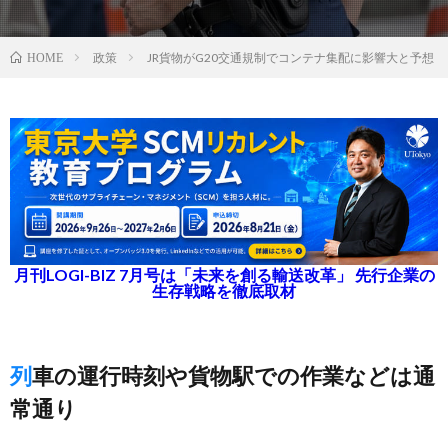
政策
JR貨物がG20交通規制でコンテナ集配に影響大と予想
HOME
月刊LOGI-BIZ 7月号は「未来を創る輸送改革」 先行企業の
生存戦略を徹底取材
列車の運行時刻や貨物駅での作業などは通
常通り