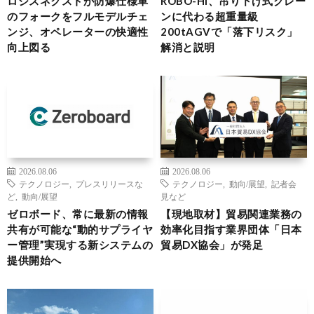
ロジスネクストが防爆仕様車
ROBO-HI、吊り下げ式クレー
のフォークをフルモデルチェ
ンに代わる超重量級
ンジ、オペレーターの快適性
200tAGVで「落下リスク」
向上図る
解消と説明
2026.08.06
2026.08.06
テクノロジー
,
プレスリリースな
テクノロジー
,
動向/展望
,
記者会
ど
,
動向/展望
見など
ゼロボード、常に最新の情報
【現地取材】貿易関連業務の
共有が可能な“動的サプライヤ
効率化目指す業界団体「日本
ー管理”実現する新システムの
貿易DX協会」が発足
提供開始へ