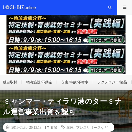
独自取材
物流施設/不動産
災害/事故/不祥事
テクノロジー/製品
ミャンマー・ティラワ港のターミナ
ル運営事業出資を認可
2019.01.30 20:13:13
政策
海外
,
プレスリリースなど