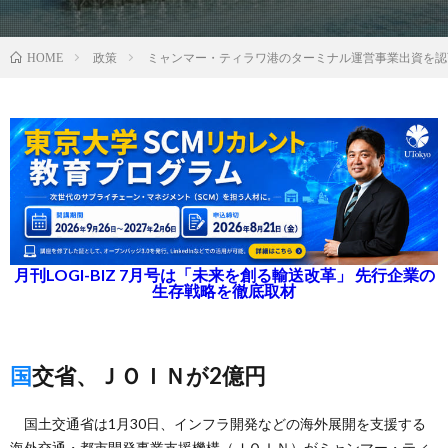
政策
ミャンマー・ティラワ港のターミナル運営事業出資を認
HOME
月刊LOGI-BIZ 7月号は「未来を創る輸送改革」 先行企業の
生存戦略を徹底取材
国交省、ＪＯＩＮが2億円
国土交通省は1月30日、インフラ開発などの海外展開を支援する
海外交通・都市開発事業支援機構（ＪＯＩＮ）がミャンマー・ティ