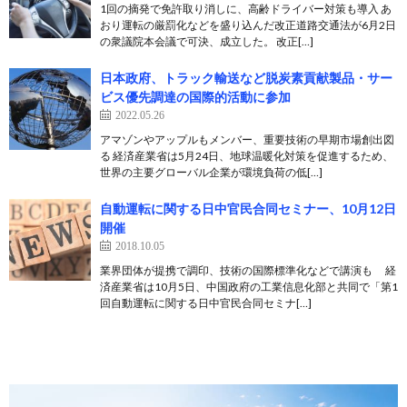
1回の摘発で免許取り消しに、高齢ドライバー対策も導入 あ
おり運転の厳罰化などを盛り込んだ改正道路交通法が6月2日
の衆議院本会議で可決、成立した。 改正[…]
日本政府、トラック輸送など脱炭素貢献製品・サー
ビス優先調達の国際的活動に参加
2022.05.26
アマゾンやアップルもメンバー、重要技術の早期市場創出図
る 経済産業省は5月24日、地球温暖化対策を促進するため、
世界の主要グローバル企業が環境負荷の低[…]
自動運転に関する日中官民合同セミナー、10月12日
開催
2018.10.05
業界団体が提携で調印、技術の国際標準化などで講演も 経
済産業省は10月5日、中国政府の工業信息化部と共同で「第1
回自動運転に関する日中官民合同セミナ[…]