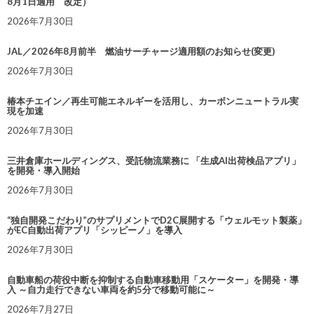
8月1日適用 改定）
2026年7月30日
JAL／2026年8月前半 燃油サーチャージ適用額のお知らせ(変更)
2026年7月30日
椿本チエイン／再生可能エネルギーを活用し、カーボンニュートラル実
現を加速
2026年7月30日
三井倉庫ホールディングス、受託物流業務に 「生成AI出荷検品アプリ」
を開発・導入開始
2026年7月30日
“独自開発こだわり”のサプリメントでD2C展開する「ウェルモット製薬」
がEC自動出荷アプリ「シッピーノ」を導入
2026年7月30日
自動車船の荷役中断を抑制する自動車移動用「スケーター」を開発・導
入 ～自力走行できない車両を約5分で移動可能に～
2026年7月27日