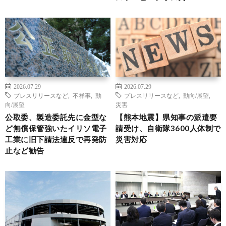
2026.07.29
2026.07.29
プレスリリースなど
,
不祥事
,
動
プレスリリースなど
,
動向/展望
,
向/展望
災害
公取委、製造委託先に金型な
【熊本地震】県知事の派遣要
ど無償保管強いたイリソ電子
請受け、自衛隊3600人体制で
工業に旧下請法違反で再発防
災害対応
止など勧告