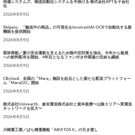
両備システムズ、物流自動化システムを手掛ける 株式会社APTを子会社
化
2026年8月9日
Shippio、「輸送中の商品」の可視化をInvoiceのAI-OCRで自動化する新
機能を提供開始
2026年8月9日
栗林商船／夏の安全運航を支えるため熱中症対策を強化。今年から船員
への飲料配布を開始、4年目となるファン付き作業服の支給も継続
2026年8月9日
CBcloud、全国の「Marq」施設を起点とした新たな配送プラットフォー
ム「MarqGO」開始
2026年8月5日
株式会社Univearth、倉吉運送株式会社と資本提携〜山陰エリアへ実運送
ネットワークを拡大〜
2026年8月5日
川崎重工業／ばら積運搬船「ARISTOS II」の引き渡し