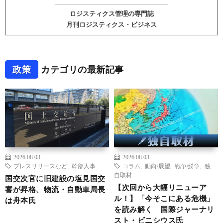
ロジスティクス管理の専門誌
月刊ロジスティクス・ビジネス
政策
カテゴリの最新記事
2026.08.03
2026.08.03
プレスリリースなど
,
幹部人事
コラム
,
動向/展望
,
戦争/紛争
,
独
自取材
国交次官に旧建設の塩見国交
【次回から大幅リニューア
審が昇格、物流・自動車局長
ル！】「今そこにある危機」
は舟本氏
を読み解く 国際ジャーナリ
スト・ビニシウス氏