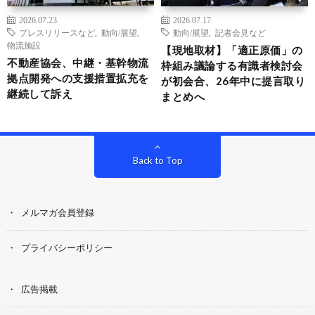
2026.07.23
2026.07.17
プレスリリースなど
,
動向/展望
,
動向/展望
,
記者会見など
物流施設
【現地取材】「適正原価」の
不動産協会、中継・基幹物流
枠組み議論する有識者検討会
拠点開発への支援措置拡充を
が初会合、26年中に提言取り
継続して訴え
まとめへ
Back to Top
メルマガ会員登録
プライバシーポリシー
広告掲載