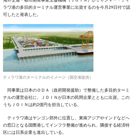
ラワ港の多目的ターミナル運営事業に出資するのを今月29日付で認
可したと発表した。
ティラワ港のターミナルのイメージ（国交省提供）
同事業は日本のＯＤＡ（政府開発援助）で整備した多目的ターミ
ナルの運営会社に、ＪＯＩＮが日本の民間企業とともに出資。この
うちＪＯＩＮは約2億円を担当している。
ティラワ港はヤンゴン郊外に位置し、東南アジアやインドなどへ
の窓口となる国際港してインフラ整備が進められ、隣接する経済特
区には日系企業も進出している。