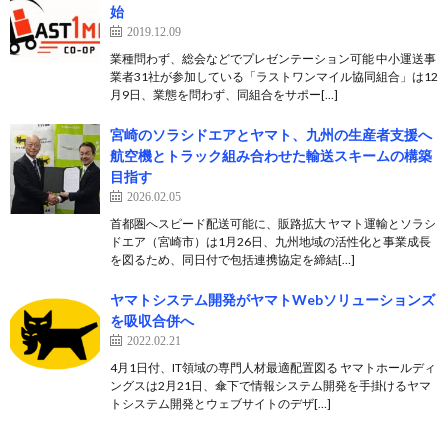
始
2019.12.09
業種問わず、総会などでプレゼンテーション可能 中小運送事
業者31社が参加している「ラストワンマイル協同組合」は12
月9日、業態を問わず、同組合をサポー[…]
宮崎のソラシドエアとヤマト、九州の生産者支援へ
航空機とトラック組み合わせた輸送スキームの構築
目指す
2026.02.05
首都圏へスピード配送可能に、販路拡大 ヤマト運輸とソラシ
ドエア（宮崎市）は1月26日、九州地域の活性化と事業成長
を図るため、同日付で包括連携協定を締結[…]
ヤマトシステム開発がヤマトWebソリューションズ
を吸収合併へ
2022.02.21
4月1日付、IT領域の専門人材最適配置図る ヤマトホールディ
ングスは2月21日、傘下で情報システム開発を手掛けるヤマ
トシステム開発とウェブサイトのデザ[…]