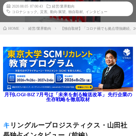
2020.08.05 07:00:43
経営/業界動向
コロナショック
,
災害
,
動向/展望
,
独自取材
,
インタビュー
経営/業界動向
【独自取材】「コロナ禍でも拠点増強継続、2
HOME
月刊LOGI-BIZ 7月号は「未来を創る輸送改革」 先行企業の
生存戦略を徹底取材
キリングループロジスティクス・山田社
長独占インタビュー（前編）