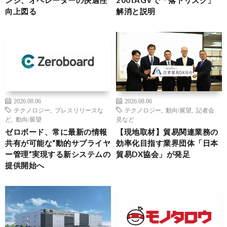
向上図る
解消と説明
2026.08.06
2026.08.06
テクノロジー
,
プレスリリースな
テクノロジー
,
動向/展望
,
記者会
ど
,
動向/展望
見など
ゼロボード、常に最新の情報
【現地取材】貿易関連業務の
共有が可能な“動的サプライヤ
効率化目指す業界団体「日本
ー管理”実現する新システムの
貿易DX協会」が発足
提供開始へ