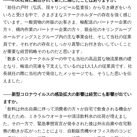
「前任の戸叶（弘氏、現キリンビール監査役）から引き継ぎをいろ
いろと受ける中で、さまざまなステークホルダーの存在を強く感じ
ています。一般貨物の外販のお客さま、輸配送のパートナー企業の
方々、構内作業のパートナー企業の方々、親会社のキリングループ
ホールディングスとグループ内の主な事業会社、そして当社の従業
員です。それぞれの存在としっかり真摯にお付き合いしていくこと
が重要な経営戦略そのものだと思います」
「数多くのステークホルダーの中でも当社の高品質な物流業務の礎
となり、輸送の完遂を下支えしているのは1人1人の従業員です。社
長就任の際に当社内で発信したメッセージでも、そうした思いを伝
えました」
――新型コロナウイルスの感染拡大の影響は経営にも影響が出てい
ますか。
「飲料は外出自粛に伴って消費者の方々が自宅で飲食される機会が
増えたため、ミネラルウオーターや清涼飲料水の出荷が増えまし
た。その一方で、緊急事態宣言が発令された後は外出自粛や在宅勤
務の動きが広がったことにより、自動販売機やオフィス街のコンビ