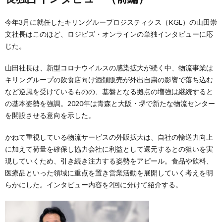
今年3月に就任したキリングループロジスティクス（KGL）の山田崇
文社長はこのほど、ロジビズ・オンラインの単独インタビューに応
じた。
山田社長は、新型コロナウイルスの感染拡大が続く中、物流事業は
キリングループの飲食店向け酒類販売が外出自粛の影響で落ち込む
など逆風を受けているものの、基盤となる拠点の増強は継続すると
の基本姿勢を強調。2020年は青森と大阪・堺で新たな物流センター
を開設させる意向を示した。
かねて重視している物流サービスの外販拡大は、自社の輸送力向上
に加えて荷量を確保し協力会社に利益として還元するとの狙いを実
現していくため、引き続き注力する姿勢をアピール。食品や飲料、
医療品といった領域に重点を置き営業活動を展開していく考えを明
らかにした。インタビュー内容を2回に分けて紹介する。