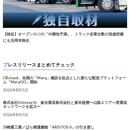
【独自】オープンロジの「AI梱包予測」、トラック必要台数の迅速把握
にも活用本格化
プレスリリースまとめてチェック
CBcloud、全国の「Marq」施設を起点とした新たな配送プラットフォー
ム「MarqGO」開始
2026年8月5日
株式会社Univearth、倉吉運送株式会社と資本提携〜山陰エリアへ実運送
ネットワークを拡大〜
2026年8月5日
川崎重工業／ばら積運搬船「ARISTOS II」の引き渡し