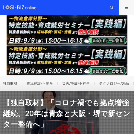
独自取材
物流施設/不動産
災害/事故/不祥事
テクノロジー/製品
【独自取材】「コロナ禍でも拠点増強
継続、20年は青森と大阪・堺で新セン
ター整備へ」