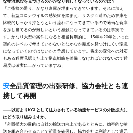
な物流施設を見つけるのがかなり難しくなっているのでは？
「ご指摘の通り、かなり倉庫が埋まってきています。それに加え
て、新型コロナウイルス感染症を踏まえ、リスク回避のため在庫を
比較的しっかり持とうという流れになってきているので適当な倉庫
を探し当てるのが難しいという感触になってきているのは事実で
す。かなり大型の案件になると相当長期的に、15年や20年といった
契約のレベルで考えていかないとなかなか拠点を見つけにくい環境
になっていくのではないかと予想しています。将来の変化への対応
もある程度見据えた上で拠点戦略を整備しなければいけないので難
易度は確実に上がっていますね」
安全品質管理の出張研修、協力会社とも連
携して再開
――以前よりKGLとして注力されている物流サービスの外販拡大に
はどう取り組みますか。
「外販拡大の目的は自社の輸送力向上であるとともに、効率的な輸
送を組み合わせることで荷量を確保し、協力会社に利益として還元