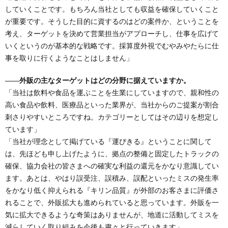
していくことです。もちろん当社としても収益を確保していくこと
が重要です。そうした目的に資するのはどの案件か、ということを
考え、ターゲットを決めて営業担当がアプローチし、仕事を広げて
いくというのが基本的な戦略です。採算度外視でむやみやたらに仕
事を取りに行くようなことはしません」
――外販の主なターゲットはどの分野に据えていますか。
「当社は飲料や食品を運ぶことを生業にしていますので、親和性の
高い食品や飲料、医療品といった業界が、当社からのご提案が割合
刺さりやすいところですね。カテゴリーとしてはその辺りを想定し
ています」
「当社が理念として掲げている『運びきる』ということに関して
は、先ほども申し上げたように、拠点の整備と固定したトラックの
確保、協力会社の皆さまへの確実な利益の還元をかなり意識してい
ます。あとは、やはり誤受注、誤積み、誤配といったミスの発生率
をかなり低く抑えられる『キリン品質』が外部のお客さまに評価さ
れることで、外販拡大も進められていると思っています。外販を一
気に拡大できるような奇策はありませんが、地道に活動してミスを
減らしていく取り組みを今後も粛々と行っていきます」