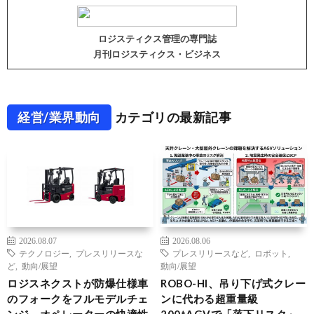
ロジスティクス管理の専門誌
月刊ロジスティクス・ビジネス
経営/業界動向
カテゴリの最新記事
2026.08.07
2026.08.06
テクノロジー
,
プレスリリースな
プレスリリースなど
,
ロボット
,
ど
,
動向/展望
動向/展望
ロジスネクストが防爆仕様車
ROBO-HI、吊り下げ式クレー
のフォークをフルモデルチェ
ンに代わる超重量級
ンジ、オペレーターの快適性
200tAGVで「落下リスク」