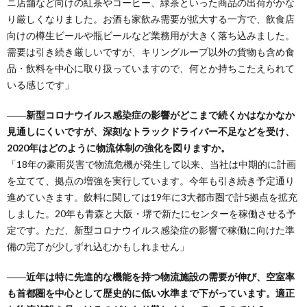
ニ店舗など向けの紅茶やコーヒー、緑茶といった商品の出荷がかな
り厳しくなりました。お酒も家飲み需要が拡大する一方で、飲食店
向けの樽生ビールや瓶ビールなど業務用が大きく落ち込みました。
需要は引き続き厳しいですが、キリングループ以外の貨物も含め食
品・飲料を中心に取り扱っていますので、何とか持ちこたえられて
いる感じです」
――新型コロナウイルス感染症の影響がどこまで続くかはなかなか
見通しにくいですが、深刻なトラックドライバー不足などを受け、
2020年はどのように物流体制の強化を図りますか。
「18年の豪雨災害で物流危機が発生して以来、当社は中期的に計画
を立てて、拠点の増強を実行しています。今年も引き続き予定通り
進めていきます。飲料に関しては19年に3大都市圏で計5拠点を拡充
しました。20年も青森と大阪・堺で新たにセンターを稼働させる予
定です。ただ、新型コロナウイルス感染症の影響で稼働に向けた準
備の完了が少しずれ込むかもしれません」
――近年は特に先進的な機能を持つ物流施設の需要が伸び、空室率
も首都圏を中心として歴史的に低い水準まで下がっています。適正