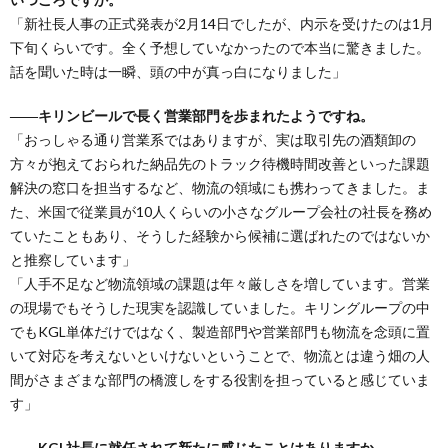
「新社長人事の正式発表が2月14日でしたが、内示を受けたのは1月
下旬くらいです。全く予想していなかったので本当に驚きました。
話を聞いた時は一瞬、頭の中が真っ白になりました」
――キリンビールで長く営業部門を歩まれたようですね。
「おっしゃる通り営業系ではありますが、実は取引先の酒類卸の
方々が抱えておられた納品先のトラック待機時間改善といった課題
解決の窓口を担当するなど、物流の領域にも携わってきました。ま
た、米国で従業員が10人くらいの小さなグループ会社の社長を務め
ていたこともあり、そうした経験から候補に選ばれたのではないか
と推察しています」
「人手不足など物流領域の課題は年々厳しさを増しています。営業
の現場でもそうした現実を認識していました。キリングループの中
でもKGL単体だけではなく、製造部門や営業部門も物流を念頭に置
いて対応を考えないといけないということで、物流とは違う畑の人
間がさまざまな部門の橋渡しをする役割を担っていると感じていま
す」
――KGL社長に就任されて新たに感じたことはありますか。