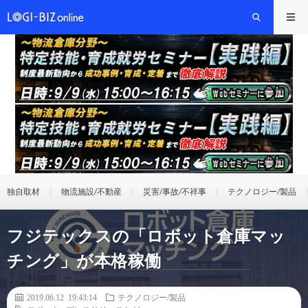
独自取材
物流施設/不動産
災害/事故/不祥事
テクノロジー/製品
フジテックスの「ロボット倉庫マッ
チング」が本格稼働
2019.06.12 19:43:14
テクノロジー/製品