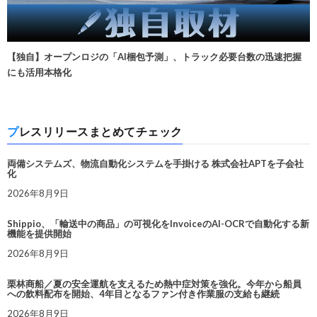
【独自】オープンロジの「AI梱包予測」、トラック必要台数の迅速把握
にも活用本格化
プレスリリースまとめてチェック
両備システムズ、物流自動化システムを手掛ける 株式会社APTを子会社
化
2026年8月9日
Shippio、「輸送中の商品」の可視化をInvoiceのAI-OCRで自動化する新
機能を提供開始
2026年8月9日
栗林商船／夏の安全運航を支えるため熱中症対策を強化。今年から船員
への飲料配布を開始、4年目となるファン付き作業服の支給も継続
2026年8月9日