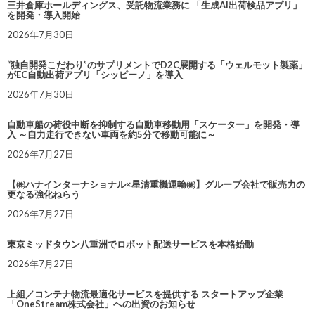
三井倉庫ホールディングス、受託物流業務に 「生成AI出荷検品アプリ」
を開発・導入開始
2026年7月30日
“独自開発こだわり”のサプリメントでD2C展開する「ウェルモット製薬」
がEC自動出荷アプリ「シッピーノ」を導入
2026年7月30日
自動車船の荷役中断を抑制する自動車移動用「スケーター」を開発・導
入 ～自力走行できない車両を約5分で移動可能に～
2026年7月27日
【㈱ハナインターナショナル×星清重機運輸㈱】グループ会社で販売力の
更なる強化ねらう
2026年7月27日
東京ミッドタウン八重洲でロボット配送サービスを本格始動
2026年7月27日
上組／コンテナ物流最適化サービスを提供する スタートアップ企業
「OneStream株式会社」への出資のお知らせ