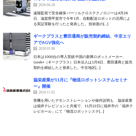
2026.04.28
遠隔監視で安全確保 パーソルクロステクノロジーは4月28
日、滋賀県甲賀市で今年1月、自動配送ロボットの活用によ
る実証実験を行ったと発表した。 技術面の[…]
ギークプラスと豊田通商が販売契約締結、中京エリ
アでAGV強化へ
2020.01.08
日本は1000台の導入実績 中国の新興ロボットメーカー、
Geek+（ギークプラス）日本法人は1月8日、豊田通商と販売
契約を締結したと発表した。中京地区[…]
協栄産業が11月に『物流ロボットシステムセミナ
ー』開催
2018.11.02
実機を用いたデモンストレーションや操作説明も 協栄産業
は福井テレビジョンと共催で、11月22日に福井市の「福井テ
レビホール」にて『物流ロボットシステ[…]