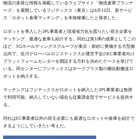
物流の多様な情報を掲載しているウェブサイト「物流倉庫プランナ
ーズ」を展開しているフジテックス（東京）は6月12日、新サービ
ス「ロボット倉庫マッチング」を本格稼働したと発表した。
ロボットを導入した3PL事業者と現場省力化を図りたい荷主企業を
マッチング、最適な倉庫も紹介する。同社は第1弾の成果としてこの
ほど、SGホールディングスグループが東京・新砂に整備する大型拠
点内で、佐川グローバルロジスティクスが運営予定のEC事業者向け
プラットフォームセンターを開設する方針を決めたケースを挙げて
いる。同センターにフジテックスはギークプラス製の棚自動搬送ロ
ボットを納入する。
マッチングはフジテックスがロボットを納入した3PL事業者は無償
で利用可能。納入していない場合も従量課金型でサービスを提供す
る。
同社はEC事業者以外の荷主企業にも最適なロボットや倉庫を紹介で
きるようにしていきたい考えだ。