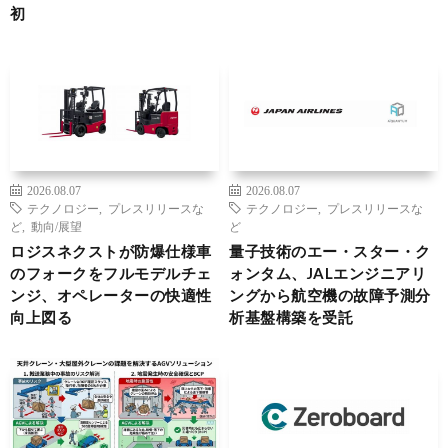
初
2026.08.07
2026.08.07
テクノロジー
,
プレスリリースな
テクノロジー
,
プレスリリースな
ど
,
動向/展望
ど
ロジスネクストが防爆仕様車
量子技術のエー・スター・ク
のフォークをフルモデルチェ
ォンタム、JALエンジニアリ
ンジ、オペレーターの快適性
ングから航空機の故障予測分
向上図る
析基盤構築を受託