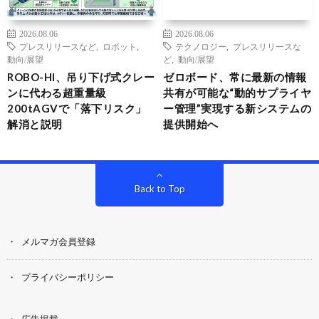
2026.08.06
2026.08.06
プレスリリースなど
,
ロボット
,
テクノロジー
,
プレスリリースな
動向/展望
ど
,
動向/展望
ROBO-HI、吊り下げ式クレー
ゼロボード、常に最新の情報
ンに代わる超重量級
共有が可能な“動的サプライヤ
200tAGVで「落下リスク」
ー管理”実現する新システムの
解消と説明
提供開始へ
Back to Top
メルマガ会員登録
プライバシーポリシー
広告掲載