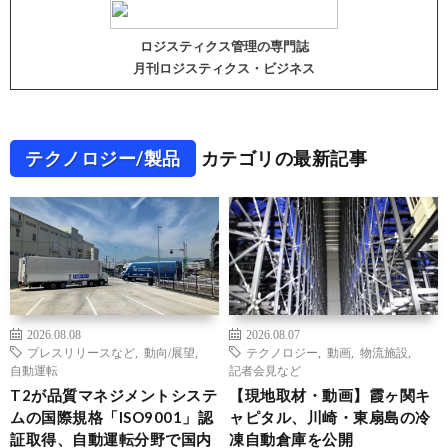
ロジスティクス管理の専門誌
月刊ロジスティクス・ビジネス
テクノロジー/製品
カテゴリの最新記事
2026.08.08
2026.08.07
プレスリリースなど
,
動向/展望
,
テクノロジー
,
動画
,
物流施設
,
自動運転
記者会見など
T2が品質マネジメントシステ
【現地取材・動画】霞ヶ関キ
ムの国際規格「ISO9001」認
ャピタル、川崎・東扇島の冷
証取得、自動運転分野で国内
凍自動倉庫を公開