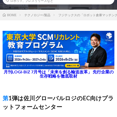
ロボット
,
プレスリリースなど
テクノロジー/製品
フジテックスの「ロボット倉庫マッチン
HOME
月刊LOGI-BIZ 7月号は「未来を創る輸送改革」 先行企業の
生存戦略を徹底取材
第1弾は佐川グローバルロジのEC向けプラ
ットフォームセンター