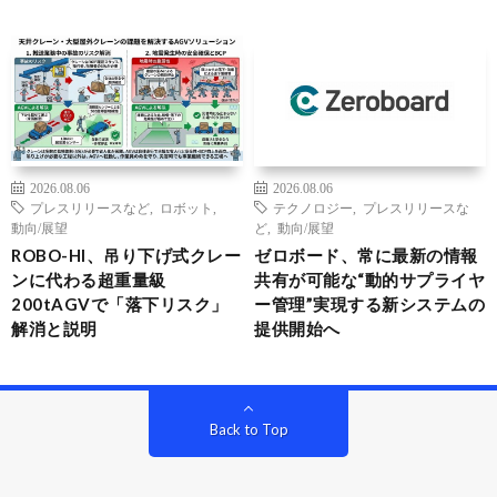
2026.08.06
2026.08.06
プレスリリースなど
,
ロボット
,
テクノロジー
,
プレスリリースな
動向/展望
ど
,
動向/展望
ROBO-HI、吊り下げ式クレー
ゼロボード、常に最新の情報
ンに代わる超重量級
共有が可能な“動的サプライヤ
200tAGVで「落下リスク」
ー管理”実現する新システムの
解消と説明
提供開始へ
Back to Top