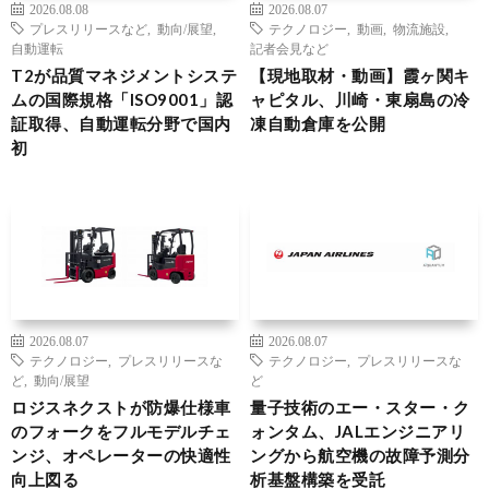
2026.08.08
2026.08.07
プレスリリースなど
,
動向/展望
,
テクノロジー
,
動画
,
物流施設
,
自動運転
記者会見など
T2が品質マネジメントシステ
【現地取材・動画】霞ヶ関キ
ムの国際規格「ISO9001」認
ャピタル、川崎・東扇島の冷
証取得、自動運転分野で国内
凍自動倉庫を公開
初
2026.08.07
2026.08.07
テクノロジー
,
プレスリリースな
テクノロジー
,
プレスリリースな
ど
,
動向/展望
ど
ロジスネクストが防爆仕様車
量子技術のエー・スター・ク
のフォークをフルモデルチェ
ォンタム、JALエンジニアリ
ンジ、オペレーターの快適性
ングから航空機の故障予測分
向上図る
析基盤構築を受託