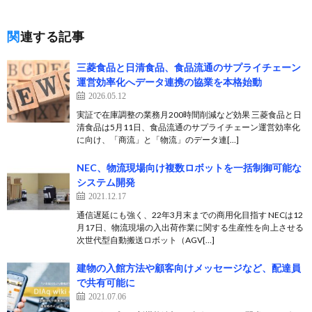
関連する記事
三菱食品と日清食品、食品流通のサプライチェーン
運営効率化へデータ連携の協業を本格始動
2026.05.12
実証で在庫調整の業務月200時間削減など効果 三菱食品と日
清食品は5月11日、食品流通のサプライチェーン運営効率化
に向け、「商流」と「物流」のデータ連[…]
NEC、物流現場向け複数ロボットを一括制御可能な
システム開発
2021.12.17
通信遅延にも強く、22年3月末までの商用化目指す NECは12
月17日、物流現場の入出荷作業に関する生産性を向上させる
次世代型自動搬送ロボット（AGV[…]
建物の入館方法や顧客向けメッセージなど、配達員
で共有可能に
2021.07.06