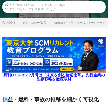
2023.09.14 13:25:49
テクノロジー/製品
テクノロジー
,
プレスリリースなど
テクノロジー/製品
Azoopの「トラッカーズマネージャー
HOME
月刊LOGI-BIZ 7月号は「未来を創る輸送改革」 先行企業の
生存戦略を徹底取材
損益・燃料・事故の推移を細かく可視化