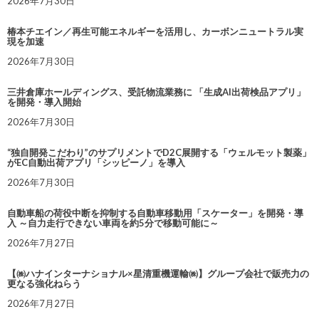
2026年7月30日
椿本チエイン／再生可能エネルギーを活用し、カーボンニュートラル実
現を加速
2026年7月30日
三井倉庫ホールディングス、受託物流業務に 「生成AI出荷検品アプリ」
を開発・導入開始
2026年7月30日
“独自開発こだわり”のサプリメントでD2C展開する「ウェルモット製薬」
がEC自動出荷アプリ「シッピーノ」を導入
2026年7月30日
自動車船の荷役中断を抑制する自動車移動用「スケーター」を開発・導
入 ～自力走行できない車両を約5分で移動可能に～
2026年7月27日
【㈱ハナインターナショナル×星清重機運輸㈱】グループ会社で販売力の
更なる強化ねらう
2026年7月27日