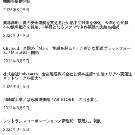
機能を提供開始
2026年8月9日
栗林商船／夏の安全運航を支えるため熱中症対策を強化。今年から船員
への飲料配布を開始、4年目となるファン付き作業服の支給も継続
2026年8月9日
CBcloud、全国の「Marq」施設を起点とした新たな配送プラットフォー
ム「MarqGO」開始
2026年8月5日
株式会社Univearth、倉吉運送株式会社と資本提携〜山陰エリアへ実運送
ネットワークを拡大〜
2026年8月5日
川崎重工業／ばら積運搬船「ARISTOS II」の引き渡し
2026年8月5日
フジトランスコーポレーション／新造船「蓉翔丸」就航
2026年8月5日