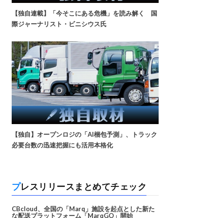
【独自連載】「今そこにある危機」を読み解く 国
際ジャーナリスト・ビニシウス氏
【独自】オープンロジの「AI梱包予測」、トラック
必要台数の迅速把握にも活用本格化
プレスリリースまとめてチェック
CBcloud、全国の「Marq」施設を起点とした新た
な配送プラットフォーム「MarqGO」開始