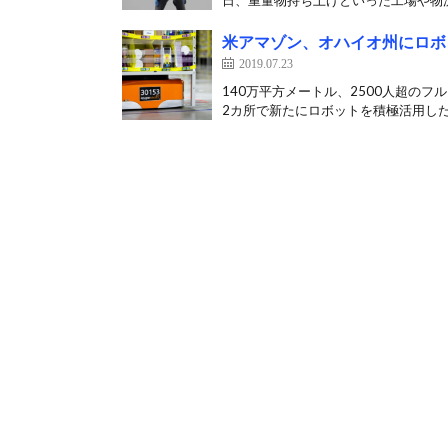
日、重量物持ち上げといった工場や物流
米アマゾン、オハイオ州にロボ
2019.07.23
140万平方メートル、2500人超のフ
2カ所で新たにロボットを積極活用したフ