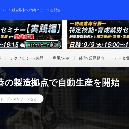
ーン,3PL,独自取材で物流ニュースを配信
事
テクノロジー/製品
雇用/人材
経営/業界動向
データ/
港の製造拠点で自動生産を開始
ト
,
プレスリリースなど