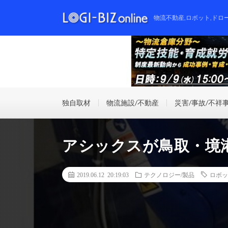
物流不動産,ロボット,ドロ
独自取材
物流施設/不動産
災害/事故/不祥
アシックスが鳥取・境
2019.06.12 20:19:03
テクノロジー/製品
ロボッ