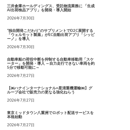
三井倉庫ホールディングス、受託物流業務に 「生成
AI出荷検品アプリ」を開発・導入開始
2026年7月30日
“独自開発こだわり”のサプリメントでD2C展開する
「ウェルモット製薬」がEC自動出荷アプリ「シッピ
ーノ」を導入
2026年7月30日
自動車船の荷役中断を抑制する自動車移動用「スケ
ーター」を開発・導入 ～自力走行できない車両を約
5分で移動可能に～
2026年7月27日
【㈱ハナインターナショナル×星清重機運輸㈱】グ
ループ会社で販売力の更なる強化ねらう
2026年7月27日
東京ミッドタウン八重洲でロボット配送サービスを
本格始動
2026年7月27日