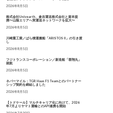
2026年8月5日
株式会社Univearth、倉吉運送株式会社と資本提
携〜山陰エリアへ実運送ネットワークを拡大〜
2026年8月5日
川崎重工業／ばら積運搬船「ARISTOS II」の引き渡
し
2026年8月5日
フジトランスコーポレーション／新造船「蓉翔丸」
就航
2026年8月5日
ネバーマイル：TGR Haas F1 Teamとのパートナー
シップ契約を締結しました
2026年8月5日
【トドケール】マルチキャリア化に向けて、2026
年7月よりヤマト運輸とのAPI連携を開始
2026年7月30日