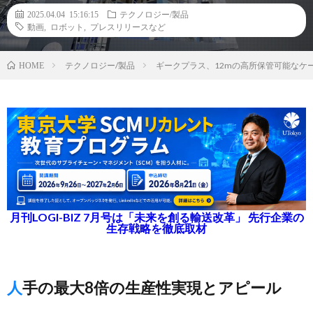
2025.04.04 15:16:15
テクノロジー/製品
動画
,
ロボット
,
プレスリリースなど
テクノロジー/製品
ギークプラス、12mの高所保管可能なケ
HOME
月刊LOGI-BIZ 7月号は「未来を創る輸送改革」 先行企業の
生存戦略を徹底取材
人手の最大8倍の生産性実現とアピール