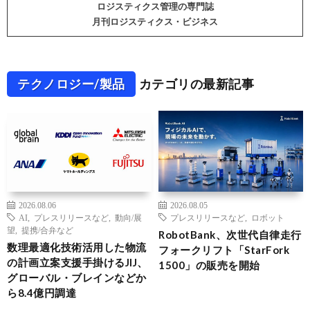
ロジスティクス管理の専門誌
月刊ロジスティクス・ビジネス
テクノロジー/製品
カテゴリの最新記事
2026.08.06
2026.08.05
AI
,
プレスリリースなど
,
動向/展
プレスリリースなど
,
ロボット
望
,
提携/合弁など
RobotBank、次世代自律走行
数理最適化技術活用した物流
フォークリフト「StarFork
の計画立案支援手掛けるJIJ、
1500」の販売を開始
グローバル・ブレインなどか
ら8.4億円調達