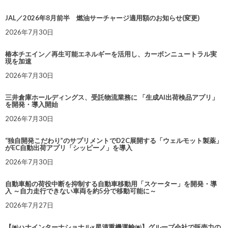
JAL／2026年8月前半 燃油サーチャージ適用額のお知らせ(変更)
2026年7月30日
椿本チエイン／再生可能エネルギーを活用し、カーボンニュートラル実
現を加速
2026年7月30日
三井倉庫ホールディングス、受託物流業務に 「生成AI出荷検品アプリ」
を開発・導入開始
2026年7月30日
“独自開発こだわり”のサプリメントでD2C展開する「ウェルモット製薬」
がEC自動出荷アプリ「シッピーノ」を導入
2026年7月30日
自動車船の荷役中断を抑制する自動車移動用「スケーター」を開発・導
入 ～自力走行できない車両を約5分で移動可能に～
2026年7月27日
【㈱ハナインターナショナル×星清重機運輸㈱】グループ会社で販売力の