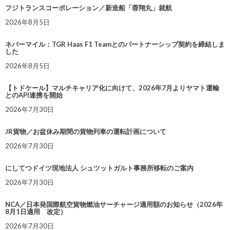
フジトランスコーポレーション／新造船「蓉翔丸」就航
2026年8月5日
ネバーマイル：TGR Haas F1 Teamとのパートナーシップ契約を締結しま
した
2026年8月5日
【トドケール】マルチキャリア化に向けて、2026年7月よりヤマト運輸
とのAPI連携を開始
2026年7月30日
JR貨物／お盆休み期間の貨物列車の運転計画について
2026年7月30日
にしてつドイツ現地法人 シュツットガルト事務所移転のご案内
2026年7月30日
NCA／日本発国際航空貨物燃油サーチャージ適用額のお知らせ（2026年
8月1日適用 改定）
2026年7月30日