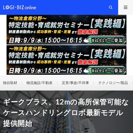
独自取材
物流施設/不動産
災害/事故/不祥事
テクノロジー/製品
ギークプラス、12mの高所保管可能な
ケースハンドリングロボ最新モデル
提供開始