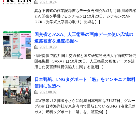
2023.10.24
異なる書式の作業記録書もデータ円滑読み取り可能 川崎汽船
とAI開発を手掛けるシナモンは10月23日、シナモンのAI-
OCR（光学式文字読み取り）技術を[…]
国交省とJAXA、人工衛星の画像データ使い広域の
道路被害を迅速把握へ
2025.10.29
情報提供で協力 国土交通省と国立研究開発法人宇宙航空研究
開発機構（JAXA）は10月28日、人工衛星の画像データを活
用した災害情報提供協力に関する協定[…]
日本郵船、LNGタグボート「魁」をアンモニア燃料
使用に改造へ
2023.08.02
温室効果ガス排出をさらに削減 日本郵船は7月27日、グルー
プの新日本海洋社が東京湾内で運航しているLNG（液化天然
ガス）燃料タグボート「魁」を、温室効[…]