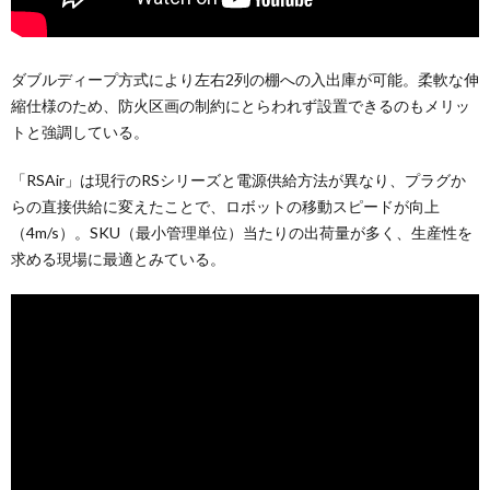
ダブルディープ方式により左右2列の棚への入出庫が可能。柔軟な伸
縮仕様のため、防火区画の制約にとらわれず設置できるのもメリッ
トと強調している。
「RSAir」は現行のRSシリーズと電源供給方法が異なり、プラグか
らの直接供給に変えたことで、ロボットの移動スピードが向上
（4m/s）。SKU（最小管理単位）当たりの出荷量が多く、生産性を
求める現場に最適とみている。