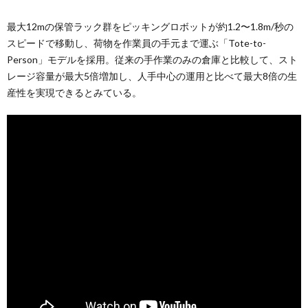
最大12mの保管ラック群をピッキングロボットが約1.2〜1.8m/秒の
スピードで移動し、荷物を作業員の手元まで運ぶ「Tote-to-
Person」モデルを採用。従来の手作業のみの倉庫と比較して、スト
レージ容量が最大5倍増加し、人手中心の運用と比べて最大8倍の生
産性を実現できるとみている。