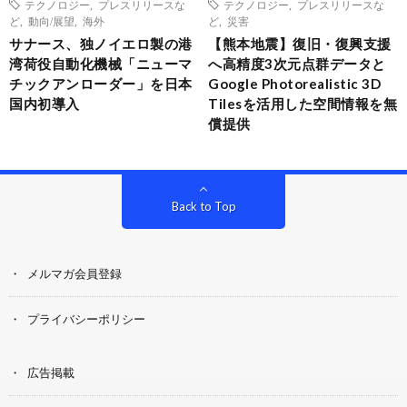
テクノロジー
,
プレスリリースな
テクノロジー
,
プレスリリースな
ど
,
動向/展望
,
海外
ど
,
災害
サナース、独ノイエロ製の港
【熊本地震】復旧・復興支援
湾荷役自動化機械「ニューマ
へ高精度3次元点群データと
チックアンローダー」を日本
Google Photorealistic 3D
国内初導入
Tilesを活用した空間情報を無
償提供
Back to Top
メルマガ会員登録
プライバシーポリシー
広告掲載