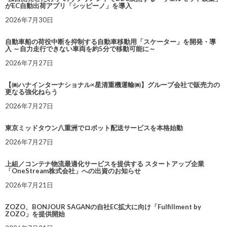
がEC自動出荷アプリ「シッピーノ」を導入
2026年7月30日
自動車船の荷役中断を抑制する自動車移動用「スケーター」を開発・導
入 ～自力走行できない車両を約5分で移動可能に～
2026年7月27日
【㈱ハナインターナショナル×星清重機運輸㈱】グループ会社で販売力の
更なる強化ねらう
2026年7月27日
東京ミッドタウン八重洲でロボット配送サービスを本格始動
2026年7月27日
上組／コンテナ物流最適化サービスを提供する スタートアップ企業
「OneStream株式会社」への出資のお知らせ
2026年7月21日
ZOZO、BONJOUR SAGANの自社EC拡大に向け「Fulfillment by
ZOZO」を提供開始