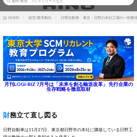
動向/展望
,
プレスリリースなど
経営/業界動向
日野自動車、東京・日野の本社工場の一部敷
HOME
月刊LOGI-BIZ 7月号は「未来を創る輸送改革」 先行企業の
生存戦略を徹底取材
財務立て直し図る
日野自動車は11月27日、東京都日野市の本社に隣接している日野工
場の敷地の一部を売却すると発表した。