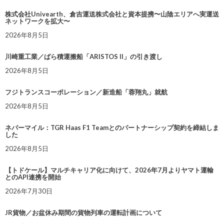
株式会社Univearth、倉吉運送株式会社と資本提携〜山陰エリアへ実運送
ネットワークを拡大〜
2026年8月5日
川崎重工業／ばら積運搬船「ARISTOS II」の引き渡し
2026年8月5日
フジトランスコーポレーション／新造船「蓉翔丸」就航
2026年8月5日
ネバーマイル：TGR Haas F1 Teamとのパートナーシップ契約を締結しま
した
2026年8月5日
【トドケール】マルチキャリア化に向けて、2026年7月よりヤマト運輸
とのAPI連携を開始
2026年7月30日
JR貨物／お盆休み期間の貨物列車の運転計画について