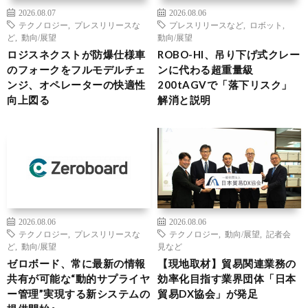
2026.08.07
2026.08.06
テクノロジー
,
プレスリリースな
プレスリリースなど
,
ロボット
,
ど
,
動向/展望
動向/展望
ロジスネクストが防爆仕様車
ROBO-HI、吊り下げ式クレー
のフォークをフルモデルチェ
ンに代わる超重量級
ンジ、オペレーターの快適性
200tAGVで「落下リスク」
向上図る
解消と説明
2026.08.06
2026.08.06
テクノロジー
,
プレスリリースな
テクノロジー
,
動向/展望
,
記者会
ど
,
動向/展望
見など
ゼロボード、常に最新の情報
【現地取材】貿易関連業務の
共有が可能な“動的サプライヤ
効率化目指す業界団体「日本
ー管理”実現する新システムの
貿易DX協会」が発足