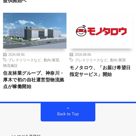
提供開始へ
2026.08.06
2026.08.06
プレスリリースなど
,
動向/展望
,
プレスリリースなど
,
動向/展望
物流施設
モノタロウ、「お届け希望日
住友林業グループ、神奈川・
指定サービス」開始
厚木で初の自社運営型物流拠
点が稼働開始
Back to Top