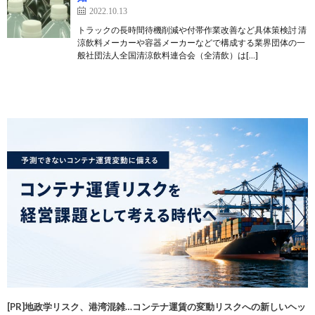
2022.10.13
トラックの長時間待機削減や付帯作業改善など具体策検討 清
涼飲料メーカーや容器メーカーなどで構成する業界団体の一
般社団法人全国清涼飲料連合会（全清飲）は[…]
[PR]地政学リスク、港湾混雑…コンテナ運賃の変動リスクへの新しいヘッ