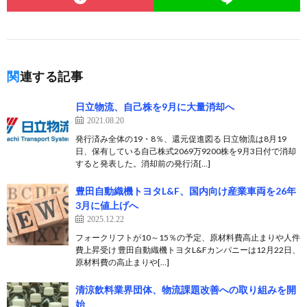
関連する記事
日立物流、自己株を9月に大量消却へ
2021.08.20
発行済み全体の19・8％、還元促進図る 日立物流は8月19
日、保有している自己株式2069万9200株を9月3日付で消却
すると発表した。消却前の発行済[…]
豊田自動織機トヨタL&F、国内向け産業車両を26年
3月に値上げへ
2025.12.22
フォークリフトが10～15％の予定、原材料費高止まりや人件
費上昇受け 豊田自動織機トヨタL&Fカンパニーは12月22日、
原材料費の高止まりや[…]
清涼飲料業界団体、物流課題改善への取り組みを開
始