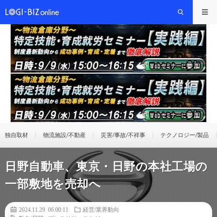
独自取材
物流施設/不動産
災害/事故/不祥事
テクノロジー/製品
日野自動車、東京・日野の本社工場の
一部敷地を売却へ
2024.11.29 06:00:11
経営/業界動向