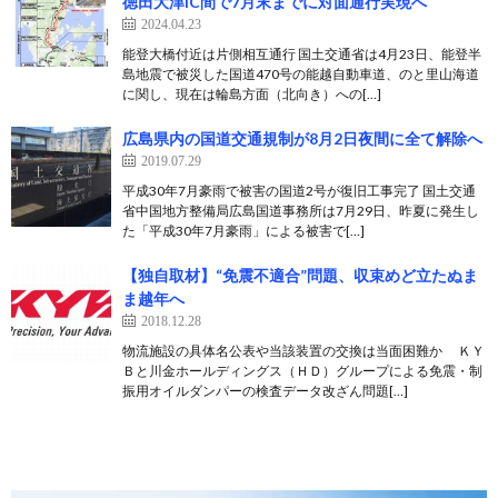
徳田大津IC間で7月末までに対面通行実現へ
2024.04.23
能登大橋付近は片側相互通行 国土交通省は4月23日、能登半
島地震で被災した国道470号の能越自動車道、のと里山海道
に関し、現在は輪島方面（北向き）への[…]
広島県内の国道交通規制が8月2日夜間に全て解除へ
2019.07.29
平成30年7月豪雨で被害の国道2号が復旧工事完了 国土交通
省中国地方整備局広島国道事務所は7月29日、昨夏に発生し
た「平成30年7月豪雨」による被害で[…]
【独自取材】“免震不適合”問題、収束めど立たぬま
ま越年へ
2018.12.28
物流施設の具体名公表や当該装置の交換は当面困難か ＫＹ
Ｂと川金ホールディングス（ＨＤ）グループによる免震・制
振用オイルダンパーの検査データ改ざん問題[…]