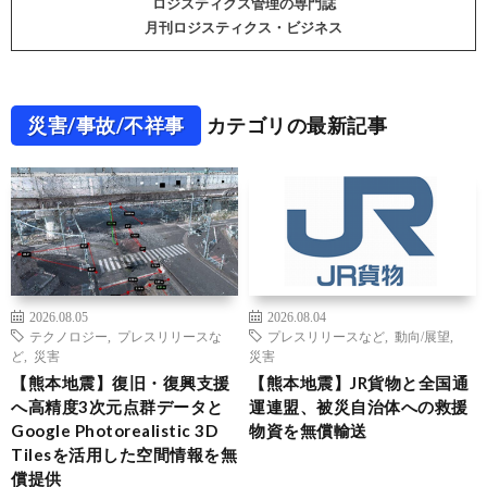
ロジスティクス管理の専門誌
月刊ロジスティクス・ビジネス
災害/事故/不祥事
カテゴリの最新記事
2026.08.05
2026.08.04
テクノロジー
,
プレスリリースな
プレスリリースなど
,
動向/展望
,
ど
,
災害
災害
【熊本地震】復旧・復興支援
【熊本地震】JR貨物と全国通
へ高精度3次元点群データと
運連盟、被災自治体への救援
Google Photorealistic 3D
物資を無償輸送
Tilesを活用した空間情報を無
償提供