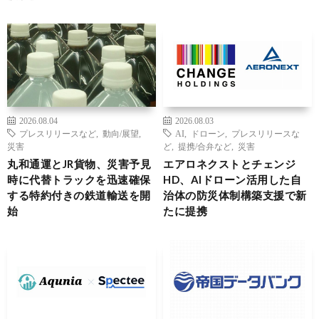
2026.08.04
2026.08.03
プレスリリースなど
,
動向/展望
,
AI
,
ドローン
,
プレスリリースな
災害
ど
,
提携/合弁など
,
災害
丸和通運とJR貨物、災害予見
エアロネクストとチェンジ
時に代替トラックを迅速確保
HD、AIドローン活用した自
する特約付きの鉄道輸送を開
治体の防災体制構築支援で新
始
たに提携