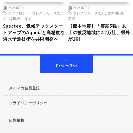
2026.07.31
2026.07.31
テクノロジー
,
プレスリリースな
プレスリリースなど
,
動向/展望
,
ど
,
提携/合弁など
災害
Spectee、気候テックスター
【熊本地震】「震度5強」以
トアップのAquniaと高精度な
上の被災地域に2.2万社、県外
洪水予測技術を共同開発へ
が2割
Back to Top
メルマガ会員登録
プライバシーポリシー
広告掲載