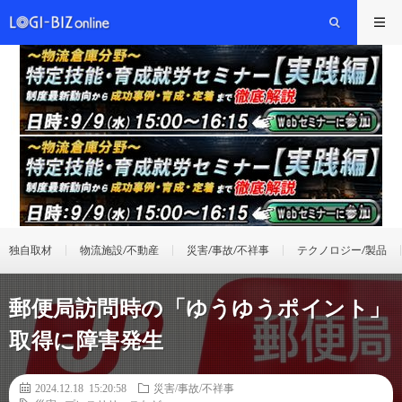
独自取材
物流施設/不動産
災害/事故/不祥事
テクノロジー/製品
郵便局訪問時の「ゆうゆうポイント」
取得に障害発生
2024.12.18 15:20:58
災害/事故/不祥事