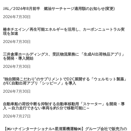
JAL／2026年8月前半 燃油サーチャージ適用額のお知らせ(変更)
2026年7月30日
椿本チエイン／再生可能エネルギーを活用し、カーボンニュートラル実
現を加速
2026年7月30日
三井倉庫ホールディングス、受託物流業務に 「生成AI出荷検品アプリ」
を開発・導入開始
2026年7月30日
“独自開発こだわり”のサプリメントでD2C展開する「ウェルモット製薬」
がEC自動出荷アプリ「シッピーノ」を導入
2026年7月30日
自動車船の荷役中断を抑制する自動車移動用「スケーター」を開発・導
入 ～自力走行できない車両を約5分で移動可能に～
2026年7月27日
【㈱ハナインターナショナル×星清重機運輸㈱】グループ会社で販売力の