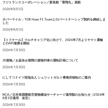
フジトランスコーポレーション／新造船「蓉翔丸」就航
2026年8月5日
ネバーマイル：TGR Haas F1 Teamとのパートナーシップ契約を締結しま
した
2026年8月5日
【トドケール】マルチキャリア化に向けて、2026年7月よりヤマト運輸
とのAPI連携を開始
2026年7月30日
JR貨物／お盆休み期間の貨物列車の運転計画について
2026年7月30日
にしてつドイツ現地法人 シュツットガルト事務所移転のご案内
2026年7月30日
NCA／日本発国際航空貨物燃油サーチャージ適用額のお知らせ（2026年
8月1日適用 改定）
2026年7月30日