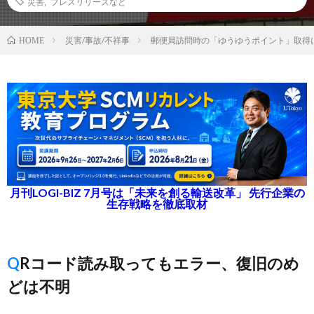
災害
,
プレスリリースなど
災害/事故/不祥事
郵便局訪問時の「ゆうゆうポイント」取得
HOME
月刊LOGI-BIZ 7月号は「未来を創る輸送改革」 先行企業の
生存戦略を徹底取材
QRコード読み取ってもエラー、復旧のめ
どは不明