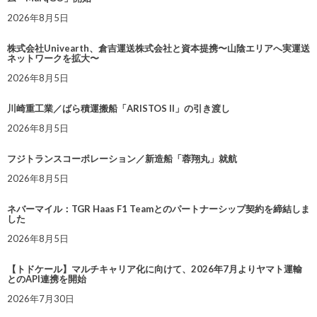
2026年8月5日
株式会社Univearth、倉吉運送株式会社と資本提携〜山陰エリアへ実運送
ネットワークを拡大〜
2026年8月5日
川崎重工業／ばら積運搬船「ARISTOS II」の引き渡し
2026年8月5日
フジトランスコーポレーション／新造船「蓉翔丸」就航
2026年8月5日
ネバーマイル：TGR Haas F1 Teamとのパートナーシップ契約を締結しま
した
2026年8月5日
【トドケール】マルチキャリア化に向けて、2026年7月よりヤマト運輸
とのAPI連携を開始
2026年7月30日