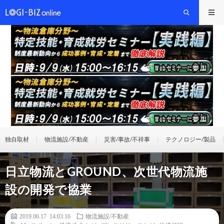
独自取材
物流施設/不動産
災害/事故/不祥事
テクノロジー/製品
日立物流とGROUND、次世代物流施
設の開発で協業
2019.06.17 14:03:16
物流施設/不動産