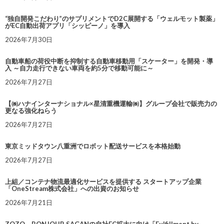
“独自開発こだわり”のサプリメントでD2C展開する「ウェルモット製薬」
がEC自動出荷アプリ「シッピーノ」を導入
2026年7月30日
自動車船の荷役中断を抑制する自動車移動用「スケーター」を開発・導
入 ～自力走行できない車両を約5分で移動可能に～
2026年7月27日
【㈱ハナインターナショナル×星清重機運輸㈱】グループ会社で販売力の
更なる強化ねらう
2026年7月27日
東京ミッドタウン八重洲でロボット配送サービスを本格始動
2026年7月27日
上組／コンテナ物流最適化サービスを提供する スタートアップ企業
「OneStream株式会社」への出資のお知らせ
2026年7月21日