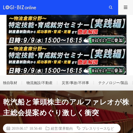
独自取材
物流施設/不動産
災害/事故/不祥事
テクノロジー/製品
乾汽船と筆頭株主のアルファレオが株
主総会提案めぐり激しく衝突
2019.06.17 18:56:40
経営/業界動向
プレスリリースなど