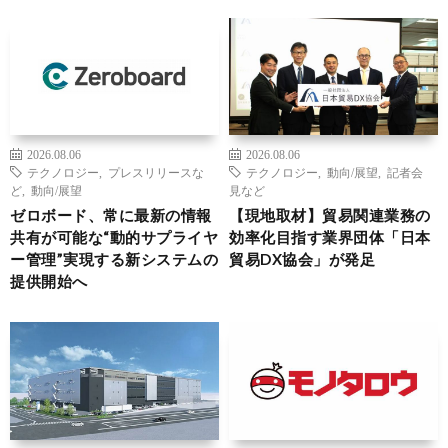
2026.08.06
2026.08.06
テクノロジー
,
プレスリリースな
テクノロジー
,
動向/展望
,
記者会
ど
,
動向/展望
見など
ゼロボード、常に最新の情報
【現地取材】貿易関連業務の
共有が可能な“動的サプライヤ
効率化目指す業界団体「日本
ー管理”実現する新システムの
貿易DX協会」が発足
提供開始へ