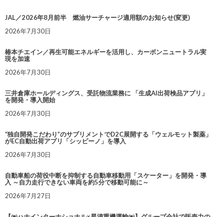
JAL／2026年8月前半 燃油サーチャージ適用額のお知らせ(変更)
2026年7月30日
椿本チエイン／再生可能エネルギーを活用し、カーボンニュートラル実
現を加速
2026年7月30日
三井倉庫ホールディングス、受託物流業務に 「生成AI出荷検品アプリ」
を開発・導入開始
2026年7月30日
“独自開発こだわり”のサプリメントでD2C展開する「ウェルモット製薬」
がEC自動出荷アプリ「シッピーノ」を導入
2026年7月30日
自動車船の荷役中断を抑制する自動車移動用「スケーター」を開発・導
入 ～自力走行できない車両を約5分で移動可能に～
2026年7月27日
【㈱ハナインターナショナル×星清重機運輸㈱】グループ会社で販売力の