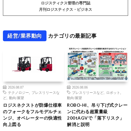
ロジスティクス管理の専門誌
月刊ロジスティクス・ビジネス
経営/業界動向
カテゴリの最新記事
2026.08.07
2026.08.06
テクノロジー
,
プレスリリースな
プレスリリースなど
,
ロボット
,
ど
,
動向/展望
動向/展望
ロジスネクストが防爆仕様車
ROBO-HI、吊り下げ式クレー
のフォークをフルモデルチェ
ンに代わる超重量級
ンジ、オペレーターの快適性
200tAGVで「落下リスク」
向上図る
解消と説明