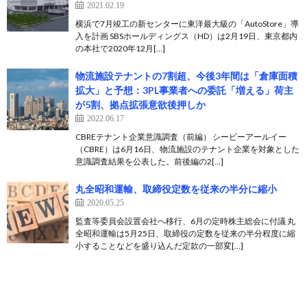
2021.02.19
横浜で7月竣工の新センターに東洋最大級の「AutoStore」導
入を計画 SBSホールディングス（HD）は2月19日、東京都内
の本社で2020年12月[…]
物流施設テナントの7割超、今後3年間は「倉庫面積
拡大」と予想：3PL事業者への委託「増える」荷主
が5割、拠点拡張意欲後押しか
2022.06.17
CBREテナント企業意識調査（前編） シービーアールイー
（CBRE）は6月16日、物流施設のテナント企業を対象とした
意識調査結果を公表した。前後編の2[…]
丸全昭和運輸、取締役定数を従来の半分に縮小
2020.05.25
監査等委員会設置会社へ移行、6月の定時株主総会に付議 丸
全昭和運輸は5月25日、取締役の定数を従来の半分程度に縮
小することなどを盛り込んだ定款の一部変[…]