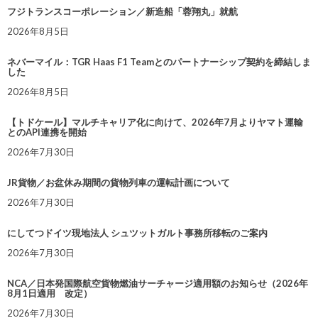
フジトランスコーポレーション／新造船「蓉翔丸」就航
2026年8月5日
ネバーマイル：TGR Haas F1 Teamとのパートナーシップ契約を締結しま
した
2026年8月5日
【トドケール】マルチキャリア化に向けて、2026年7月よりヤマト運輸
とのAPI連携を開始
2026年7月30日
JR貨物／お盆休み期間の貨物列車の運転計画について
2026年7月30日
にしてつドイツ現地法人 シュツットガルト事務所移転のご案内
2026年7月30日
NCA／日本発国際航空貨物燃油サーチャージ適用額のお知らせ（2026年
8月1日適用 改定）
2026年7月30日