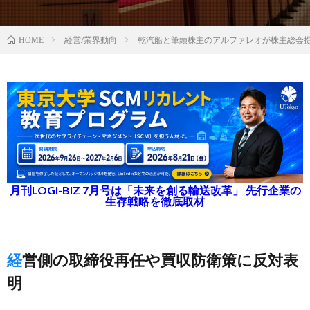
経営/業界動向
乾汽船と筆頭株主のアルファレオが株主総会
HOME
月刊LOGI-BIZ 7月号は「未来を創る輸送改革」 先行企業の
生存戦略を徹底取材
経営側の取締役再任や買収防衛策に反対表
明