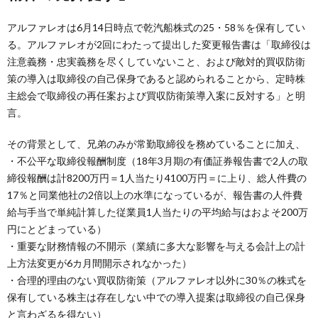
アルファレオは6月14日時点で乾汽船株式の25・58％を保有してい
る。アルファレオが2回にわたって提出した変更報告書は「取締役は
注意義務・忠実義務を尽くしていないこと、および敵対的買収防衛
策の導入は取締役の自己保身であると認められることから、定時株
主総会で取締役の再任案および買収防衛策導入案に反対する」と明
言。
その背景として、兄弟のみが常勤取締役を務めていることに加え、
・不公平な取締役報酬制度（18年3月期の有価証券報告書で2人の取
締役報酬は計8200万円＝1人当たり4100万円＝に上り、総人件費の
17％と同業他社の2倍以上の水準になっているが、報告書の人件費
給与手当で単純計算した従業員1人当たりの平均給与はおよそ200万
円にとどまっている）
・重要な財務情報の不開示（業績に多大な影響を与える会計上の計
上方法変更が6カ月間開示されなかった）
・合理的理由のない買収防衛策（アルファレオ以外に30％の株式を
保有している株主は存在しない中での導入提案は取締役の自己保身
と言わざるを得ない）