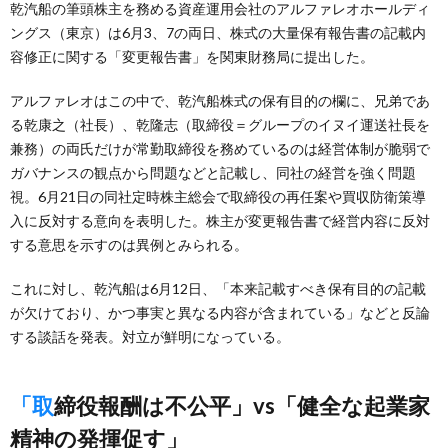
乾汽船の筆頭株主を務める資産運用会社のアルファレオホールディ
ングス（東京）は6月3、7の両日、株式の大量保有報告書の記載内
容修正に関する「変更報告書」を関東財務局に提出した。
アルファレオはこの中で、乾汽船株式の保有目的の欄に、兄弟であ
る乾康之（社長）、乾隆志（取締役＝グループのイヌイ運送社長を
兼務）の両氏だけが常勤取締役を務めているのは経営体制が脆弱で
ガバナンスの観点から問題などと記載し、同社の経営を強く問題
視。6月21日の同社定時株主総会で取締役の再任案や買収防衛策導
入に反対する意向を表明した。株主が変更報告書で経営内容に反対
する意思を示すのは異例とみられる。
これに対し、乾汽船は6月12日、「本来記載すべき保有目的の記載
が欠けており、かつ事実と異なる内容が含まれている」などと反論
する談話を発表。対立が鮮明になっている。
「取締役報酬は不公平」vs「健全な起業家
精神の発揮促す」