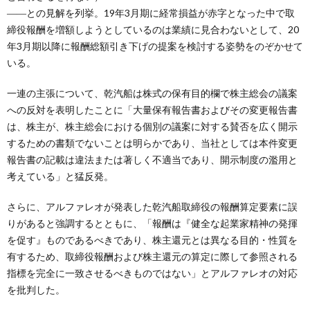
――との見解を列挙。19年3月期に経常損益が赤字となった中で取
締役報酬を増額しようとしているのは業績に見合わないとして、20
年3月期以降に報酬総額引き下げの提案を検討する姿勢をのぞかせて
いる。
一連の主張について、乾汽船は株式の保有目的欄で株主総会の議案
への反対を表明したことに「大量保有報告書およびその変更報告書
は、株主が、株主総会における個別の議案に対する賛否を広く開示
するための書類でないことは明らかであり、当社としては本件変更
報告書の記載は違法または著しく不適当であり、開示制度の濫用と
考えている」と猛反発。
さらに、アルファレオが発表した乾汽船取締役の報酬算定要素に誤
りがあると強調するとともに、「報酬は『健全な起業家精神の発揮
を促す』ものであるべきであり、株主還元とは異なる目的・性質を
有するため、取締役報酬および株主還元の算定に際して参照される
指標を完全に一致させるべきものではない」とアルファレオの対応
を批判した。