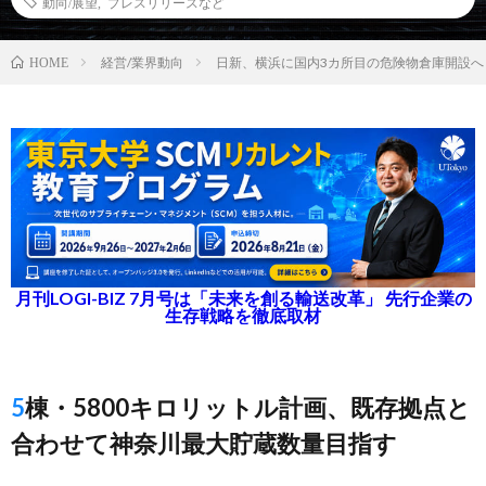
動向/展望
,
プレスリリースなど
経営/業界動向
日新、横浜に国内3カ所目の危険物倉庫開設へ
HOME
月刊LOGI-BIZ 7月号は「未来を創る輸送改革」 先行企業の
生存戦略を徹底取材
5棟・5800キロリットル計画、既存拠点と
合わせて神奈川最大貯蔵数量目指す