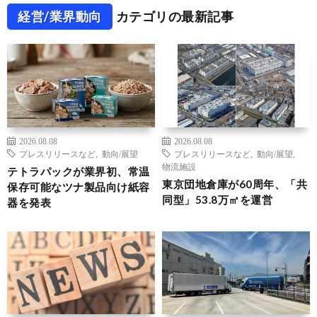
経営/業界動向
カテゴリの最新記事
2026.08.08
2026.08.08
プレスリリースなど
,
動向/展望
プレスリリースなど
,
動向/展望
,
物流施設
テトラパックが業界初、常温
東京団地倉庫が60周年、「共
保存可能なツナ製品向け紙容
同型」53.8万㎡を運営
器を発表