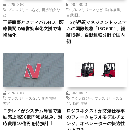
2026.08.08
2026.08.08
プレスリリースなど
,
提携/合弁な
プレスリリースなど
,
動向/展望
,
ど
自動運転
三菱商事とメディパルHD、医
T2が品質マネジメントシステ
療機関の経営効率化支援で連
ムの国際規格「ISO9001」認
携強化
証取得、自動運転分野で国内
初
2026.08.08
2026.08.07
プレスリリースなど
,
動向/展望
,
テクノロジー
,
プレスリリースな
災害
ど
,
動向/展望
ニチレイがシステム障害で連
ロジスネクストが防爆仕様車
結売上高50億円減見込み、対
のフォークをフルモデルチェ
応費用10億円を特損計上
ンジ、オペレーターの快適性
向上図る