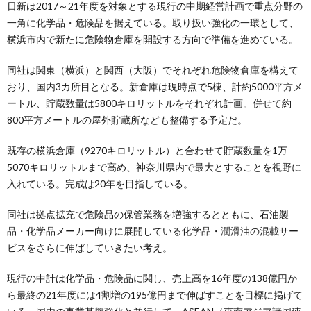
日新は2017～21年度を対象とする現行の中期経営計画で重点分野の
一角に化学品・危険品を据えている。取り扱い強化の一環として、
横浜市内で新たに危険物倉庫を開設する方向で準備を進めている。
同社は関東（横浜）と関西（大阪）でそれぞれ危険物倉庫を構えて
おり、国内3カ所目となる。新倉庫は現時点で5棟、計約5000平方メ
ートル、貯蔵数量は5800キロリットルをそれぞれ計画。併せて約
800平方メートルの屋外貯蔵所なども整備する予定だ。
既存の横浜倉庫（9270キロリットル）と合わせて貯蔵数量を1万
5070キロリットルまで高め、神奈川県内で最大とすることを視野に
入れている。完成は20年を目指している。
同社は拠点拡充で危険品の保管業務を増強するとともに、石油製
品・化学品メーカー向けに展開している化学品・潤滑油の混載サー
ビスをさらに伸ばしていきたい考え。
現行の中計は化学品・危険品に関し、売上高を16年度の138億円か
ら最終の21年度には4割増の195億円まで伸ばすことを目標に掲げて