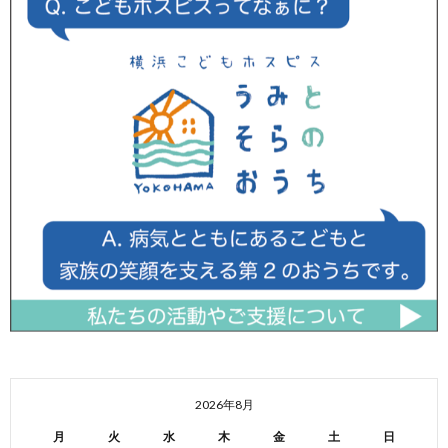
2026年8月
月
火
水
木
金
土
日