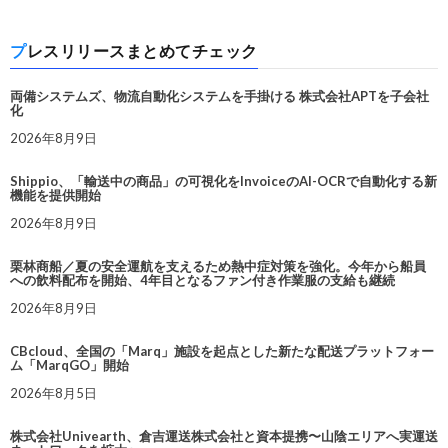
プレスリリースまとめてチェック
両備システムズ、物流自動化システムを手掛ける 株式会社APTを子会社
化
2026年8月9日
Shippio、「輸送中の商品」の可視化をInvoiceのAI-OCRで自動化する新
機能を提供開始
2026年8月9日
栗林商船／夏の安全運航を支えるため熱中症対策を強化。今年から船員
への飲料配布を開始、4年目となるファン付き作業服の支給も継続
2026年8月9日
CBcloud、全国の「Marq」施設を起点とした新たな配送プラットフォー
ム「MarqGO」開始
2026年8月5日
株式会社Univearth、倉吉運送株式会社と資本提携〜山陰エリアへ実運送