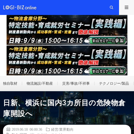
独自取材
物流施設/不動産
災害/事故/不祥事
テクノロジー/製品
日新、横浜に国内3カ所目の危険物倉
庫開設へ
2019.06.18 06:00:36
経営/業界動向