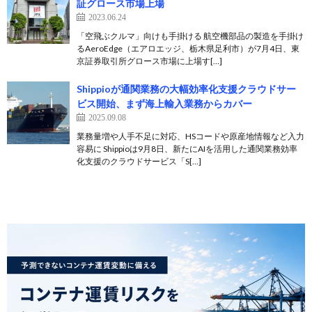
証グロース市場上場
2023.06.24
「空飛ぶクルマ」向けも手掛ける 航空機部品の製造を手掛け
るAeroEdge（エアロエッジ、栃木県足利市）が7月4日、東
京証券取引所グロース市場に上場す[…]
Shippioが通関業務の大幅効率化支援クラウドサー
ビス開始、まず海上輸入業務からカバー
2025.09.08
業務量増や人手不足に対応、HSコードや原産地情報など入力
容易に Shippioは9月8日、新たにAIを活用した通関業務効率
化支援のクラウドサービス「S[…]