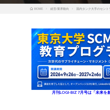
経営/業界動向
国内タンク大手のセント
HOME
月刊LOGI-BIZ 7月号は「未