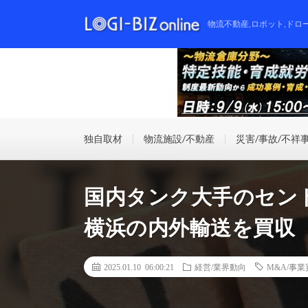
物流不動産,ロボット,ドロ
独自取材
物流施設/不動産
災害/事故/不祥
国内タンク大手のセン
横浜の内外輸送を買収
2025.01.10 06:00:21
経営/業界動向
M&A/事