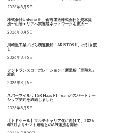
2026年8月5日
株式会社Univearth、倉吉運送株式会社と資本提
携〜山陰エリアへ実運送ネットワークを拡大〜
2026年8月5日
川崎重工業／ばら積運搬船「ARISTOS II」の引き渡
し
2026年8月5日
フジトランスコーポレーション／新造船「蓉翔丸」
就航
2026年8月5日
ネバーマイル：TGR Haas F1 Teamとのパートナー
シップ契約を締結しました
2026年8月5日
【トドケール】マルチキャリア化に向けて、2026
年7月よりヤマト運輸とのAPI連携を開始
2026年7月30日