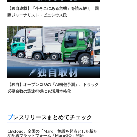
【独自連載】「今そこにある危機」を読み解く 国
際ジャーナリスト・ビニシウス氏
【独自】オープンロジの「AI梱包予測」、トラック
必要台数の迅速把握にも活用本格化
プレスリリースまとめてチェック
CBcloud、全国の「Marq」施設を起点とした新た
な配送プラットフォーム「MarqGO」開始