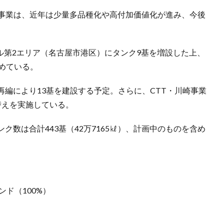
管事業は、近年は少量多品種化や高付加価値化が進み、今後
ナル第2エリア（名古屋市港区）にタンク9基を増設した上、
めている。
編により13基を建設する予定。さらに、CTT・川崎事業
替えを実施している。
数は合計443基（42万7165㎘）、計画中のものを含め
ンド（100%）