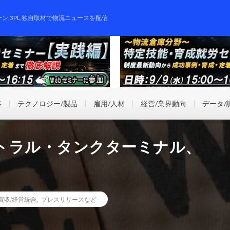
ーン,3PL,独自取材で物流ニュースを配信
事
テクノロジー/製品
雇用/人材
経営/業界動向
データ/
トラル・タンクターミナル、
業買収/経営統合
,
プレスリリースなど