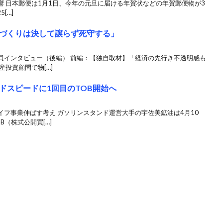
影響 日本郵便は1月1日、今年の元旦に届ける年賀状などの年賀郵便物が3
[…]
づくりは決して譲らず死守する」
員インタビュー（後編） 前編：【独自取材】「経済の先行き不透明感も
投資顧問で物[…]
ドスピードに1回目のTOB開始へ
フ事業伸ばす考え ガソリンスタンド運営大手の宇佐美鉱油は4月10
（株式公開買[…]