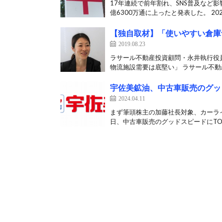
17年連続で前年割れ、SNS普及など
億6300万通に上ったと発表した。 2025
【独自取材】「使いやすい倉庫
2019.08.23
ラサール不動産投資顧問・永井執行役
物流施設需要は底堅い」 ラサール不動産
宇佐美鉱油、中古車販売のグッ
2024.04.11
まず筆頭株主の加藤社長対象、カーライ
日、中古車販売のグッドスピードにTOB