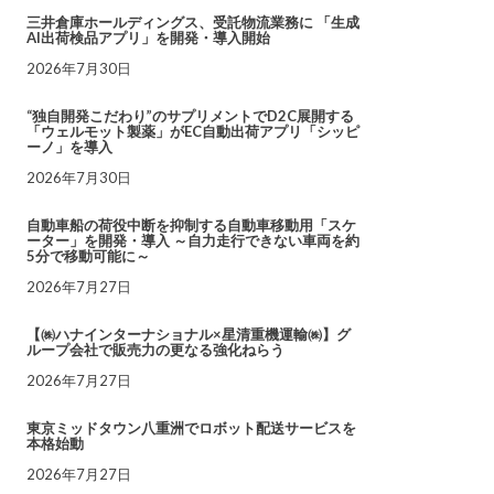
三井倉庫ホールディングス、受託物流業務に 「生成
AI出荷検品アプリ」を開発・導入開始
2026年7月30日
“独自開発こだわり”のサプリメントでD2C展開する
「ウェルモット製薬」がEC自動出荷アプリ「シッピ
ーノ」を導入
2026年7月30日
自動車船の荷役中断を抑制する自動車移動用「スケ
ーター」を開発・導入 ～自力走行できない車両を約
5分で移動可能に～
2026年7月27日
【㈱ハナインターナショナル×星清重機運輸㈱】グ
ループ会社で販売力の更なる強化ねらう
2026年7月27日
東京ミッドタウン八重洲でロボット配送サービスを
本格始動
2026年7月27日