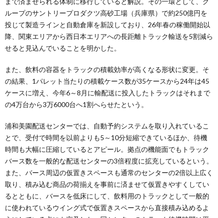
まで済ませられる体制に移行していると解説。その一環として、グ
ループのサントリープロダクツ高砂工場（兵庫県）で約250億円を
投じて製造ラインと自動倉庫を新設しており、26年春の稼働開始以
降、関東エリアから西日本エリアへの長距離トラック輸送を5割減ら
せると見込んでいることを明かした。
また、飲料の容器をトラックの積載効率が高くなる形状に変更。そ
の結果、1パレット当たりの積載ケース数が35ケースから24年は45
ケースに増え、今年6～8月に輸配送に投入したトラックはそれまで
の4万台から3万6000台へ1割へらせたという。
浦和美園配送センターでは、自動予約システムを取り入れているこ
とで、受付で時間を以前よりも5～10分短縮できているほか、待機
時間も大幅に圧縮しているとアピール。拠点の機能面でもトラック
バース数を一般的な配送センターの3倍程度に拡充しているという。
また、バース周辺の仮置きスペースも通常のセンターの2倍以上広く
取り、積み込む商品の荷揃えを事前に済ませて仮置きやすくしてい
るとともに、バースを低床にして、飲料用のトラックとして一般的
に使われているウイング式で仮置きスペースから直接積み込めるよ