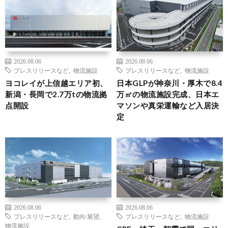
2026.08.06
2026.08.06
プレスリリースなど
,
物流施設
プレスリリースなど
,
物流施設
ヨコレイが上信越エリア初、
日本GLPが神奈川・厚木で8.4
新潟・長岡で2.7万tの物流拠
万㎡の物流施設完成、日本エ
点開設
マソンや真栄運輸など入居決
定
2026.08.06
2026.08.06
プレスリリースなど
,
動向/展望
,
プレスリリースなど
,
物流施設
物流施設