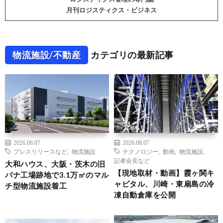
月刊ロジスティクス・ビジネス
物流施設/不動産
カテゴリの最新記事
2026.08.07
2026.08.07
プレスリリースなど
,
物流施設
テクノロジー
,
動画
,
物流施設
,
記者会見など
大和ハウス、大阪・茨木の旧
【現地取材・動画】霞ヶ関キ
パナ工場跡地で3.1万㎡のマル
ャピタル、川崎・東扇島の冷
チ型物流施設着工
凍自動倉庫を公開