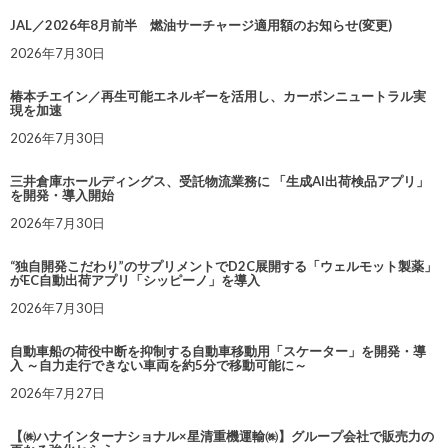
JAL／2026年8月前半 燃油サーチャージ適用額のお知らせ(変更)
2026年7月30日
椿本チエイン／再生可能エネルギーを活用し、カーボンニュートラル実
現を加速
2026年7月30日
三井倉庫ホールディングス、受託物流業務に 「生成AI出荷検品アプリ」
を開発・導入開始
2026年7月30日
“独自開発こだわり”のサプリメントでD2C展開する「ウェルモット製薬」
がEC自動出荷アプリ「シッピーノ」を導入
2026年7月30日
自動車船の荷役中断を抑制する自動車移動用「スケーター」を開発・導
入 ～自力走行できない車両を約5分で移動可能に～
2026年7月27日
【㈱ハナインターナショナル×星清重機運輸㈱】グループ会社で販売力の