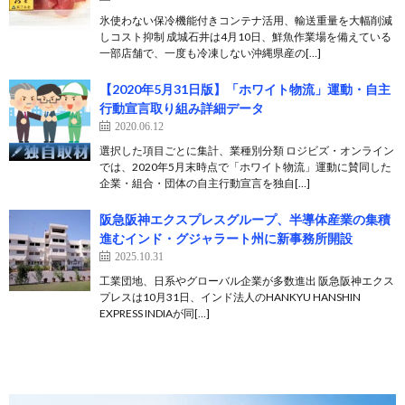
氷使わない保冷機能付きコンテナ活用、輸送重量を大幅削減
しコスト抑制 成城石井は4月10日、鮮魚作業場を備えている
一部店舗で、一度も冷凍しない沖縄県産の[…]
【2020年5月31日版】「ホワイト物流」運動・自主
行動宣言取り組み詳細データ
2020.06.12
選択した項目ごとに集計、業種別分類 ロジビズ・オンライン
では、2020年5月末時点で「ホワイト物流」運動に賛同した
企業・組合・団体の自主行動宣言を独自[…]
阪急阪神エクスプレスグループ、半導体産業の集積
進むインド・グジャラート州に新事務所開設
2025.10.31
工業団地、日系やグローバル企業が多数進出 阪急阪神エクス
プレスは10月31日、インド法人のHANKYU HANSHIN
EXPRESS INDIAが同[…]