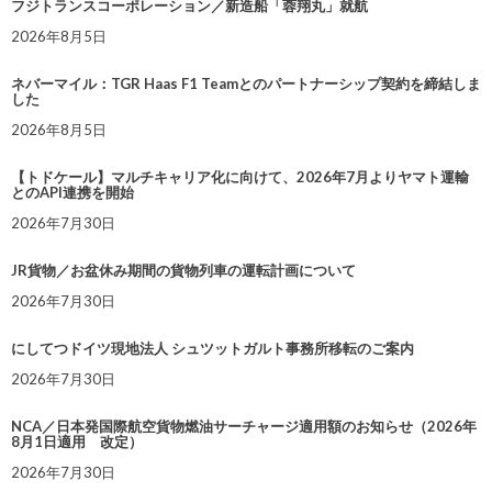
フジトランスコーポレーション／新造船「蓉翔丸」就航
2026年8月5日
ネバーマイル：TGR Haas F1 Teamとのパートナーシップ契約を締結しま
した
2026年8月5日
【トドケール】マルチキャリア化に向けて、2026年7月よりヤマト運輸
とのAPI連携を開始
2026年7月30日
JR貨物／お盆休み期間の貨物列車の運転計画について
2026年7月30日
にしてつドイツ現地法人 シュツットガルト事務所移転のご案内
2026年7月30日
NCA／日本発国際航空貨物燃油サーチャージ適用額のお知らせ（2026年
8月1日適用 改定）
2026年7月30日