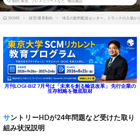
動向/展望
,
プレスリリースなど
,
物流施設
経営/業界動向
埼玉の飲料配送センター、トラックの入場から
HOME
月刊LOGI-BIZ 7月号は「未来を創る輸送改革」 先行企業の
生存戦略を徹底取材
サントリーHDが24年問題など受けた取り
組み状況説明