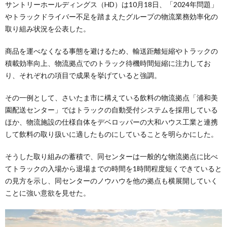
サントリーホールディングス（HD）は10月18日、「2024年問題」
やトラックドライバー不足を踏まえたグループの物流業務効率化の
取り組み状況を公表した。
商品を運べなくなる事態を避けるため、輸送距離短縮やトラックの
積載効率向上、物流拠点でのトラック待機時間短縮に注力してお
り、それぞれの項目で成果を挙げていると強調。
その一例として、さいたま市に構えている飲料の物流拠点「浦和美
園配送センター」ではトラックの自動受付システムを採用している
ほか、物流施設の仕様自体をデベロッパーの大和ハウス工業と連携
して飲料の取り扱いに適したものにしていることを明らかにした。
そうした取り組みの蓄積で、同センターは一般的な物流拠点に比べ
てトラックの入場から退場までの時間を1時間程度短くできていると
の見方を示し、同センターのノウハウを他の拠点も横展開していく
ことに強い意欲を見せた。