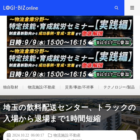
独自取材
物流施設/不動産
災害/事故/不祥事
テクノロジー/製品
埼玉の飲料配送センター、トラックの
入場から退場まで1時間短縮
2024.10.22 06:00:17
物流施設/不動産