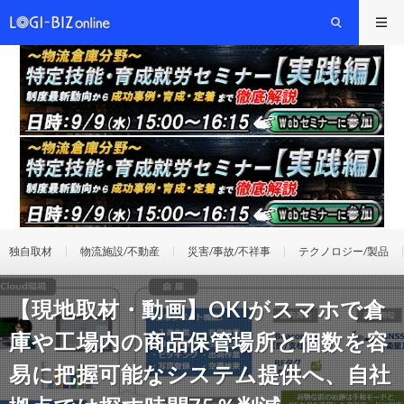
独自取材
物流施設/不動産
災害/事故/不祥事
テクノロジー/製品
【現地取材・動画】OKIがスマホで倉
庫や工場内の商品保管場所と個数を容
易に把握可能なシステム提供へ、自社