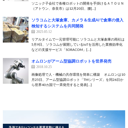
ソニック子会社で各種ロボットの開発を手掛けるＡＴＯＵＮ
（アトウン、奈良市）は12月20日、腰[…]
ソラコムと大塚倉庫、カメラ＆生成AIで倉庫の侵入
検知するシステムを共同開発
2025.05.12
リアルタイムで一元管理可能に ソラコムと大塚倉庫の両社は
5月9日、ソラコムが展開しているIoTを活用した業務効率化
などの支援サービス「SORACOM」[…]
オムロンがアーム型協調ロボットを世界発売
2018.10.25
画像処理で人・機械の共存環境を簡単に構築 オムロンは10
月25日、アーム型協調ロボット「TMシリーズ」を同26日か
ら世界40カ国で一斉発売すると発表[…]