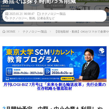
拠点では探す時間75％削減
2025.01.21 06:00:47
テクノロジー/製品
テクノロジー
,
動画
,
記者会見など
テクノロジー/製品
【現地取材・動画】OKIがスマホで倉庫
HOME
月刊LOGI-BIZ 7月号は「未来を創る輸送改革」 先行企業の
生存戦略を徹底取材
3月開始予定、中堅・中小企業も利用しや