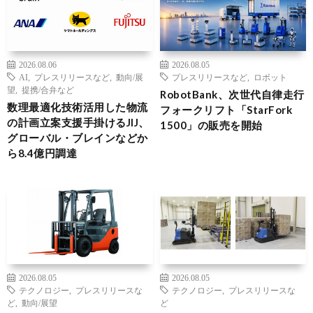
2026.08.06
2026.08.05
AI
,
プレスリリースなど
,
動向/展
プレスリリースなど
,
ロボット
望
,
提携/合弁など
RobotBank、次世代自律走行
数理最適化技術活用した物流
フォークリフト「StarFork
の計画立案支援手掛けるJIJ、
1500」の販売を開始
グローバル・ブレインなどか
ら8.4億円調達
2026.08.05
2026.08.05
テクノロジー
,
プレスリリースな
テクノロジー
,
プレスリリースな
ど
,
動向/展望
ど