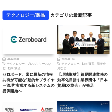
テクノロジー/製品
カテゴリの最新記事
2026.08.06
2026.08.06
テクノロジー
,
プレスリリースな
テクノロジー
,
動向/展望
,
記者会
ど
,
動向/展望
見など
ゼロボード、常に最新の情報
【現地取材】貿易関連業務の
共有が可能な“動的サプライヤ
効率化目指す業界団体「日本
ー管理”実現する新システムの
貿易DX協会」が発足
提供開始へ