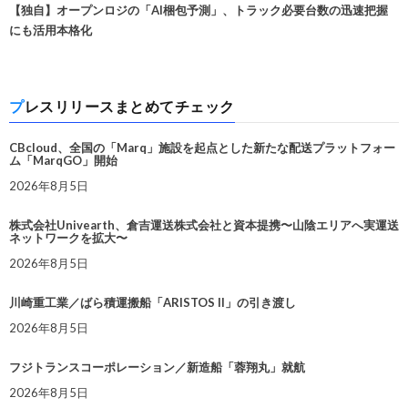
【独自】オープンロジの「AI梱包予測」、トラック必要台数の迅速把握
にも活用本格化
プレスリリースまとめてチェック
CBcloud、全国の「Marq」施設を起点とした新たな配送プラットフォー
ム「MarqGO」開始
2026年8月5日
株式会社Univearth、倉吉運送株式会社と資本提携〜山陰エリアへ実運送
ネットワークを拡大〜
2026年8月5日
川崎重工業／ばら積運搬船「ARISTOS II」の引き渡し
2026年8月5日
フジトランスコーポレーション／新造船「蓉翔丸」就航
2026年8月5日