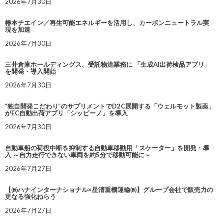
2026年7月30日
椿本チエイン／再生可能エネルギーを活用し、カーボンニュートラル実
現を加速
2026年7月30日
三井倉庫ホールディングス、受託物流業務に 「生成AI出荷検品アプリ」
を開発・導入開始
2026年7月30日
“独自開発こだわり”のサプリメントでD2C展開する「ウェルモット製薬」
がEC自動出荷アプリ「シッピーノ」を導入
2026年7月30日
自動車船の荷役中断を抑制する自動車移動用「スケーター」を開発・導
入 ～自力走行できない車両を約5分で移動可能に～
2026年7月27日
【㈱ハナインターナショナル×星清重機運輸㈱】グループ会社で販売力の
更なる強化ねらう
2026年7月27日