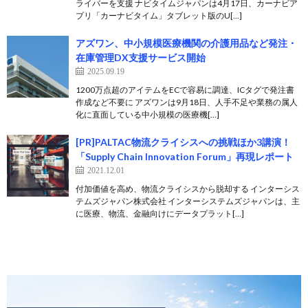
ライバーを支援 ナビタイムジャパンは4月17日、カーナビア
プリ「カーナビタイム」タブレット版のU[…]
アズワン、中小規模医療機関の介護用品など発注・
在庫管理DX支援サービス開始
2025.09.19
1200万点超のアイテムをECで容易に調達、ICタグで発注書
作成など不要に アズワンは9月18日、人手不足や業務の属人
化に直面している中小規模の医療機[…]
[PR]PALTAC物流クライシスへの挑戦ほか3講演！
「Supply Chain Innovation Forum」再現レポート
2021.12.01
付加価値を高め、物流クライシスから脱却する インターシス
テムズジャパン株式会社 インターシステムズジャパンは、主
に医療、物流、金融向けにデータプラット[…]