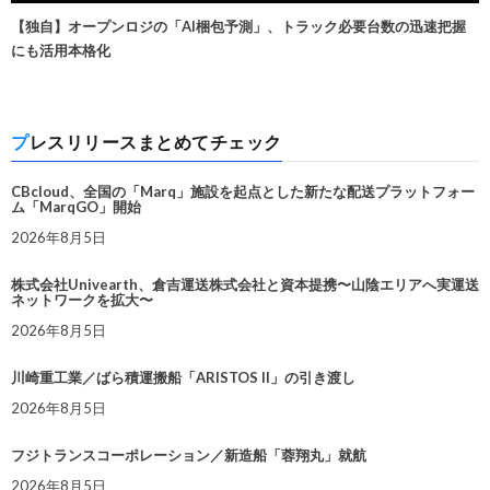
【独自】オープンロジの「AI梱包予測」、トラック必要台数の迅速把握
にも活用本格化
プレスリリースまとめてチェック
CBcloud、全国の「Marq」施設を起点とした新たな配送プラットフォー
ム「MarqGO」開始
2026年8月5日
株式会社Univearth、倉吉運送株式会社と資本提携〜山陰エリアへ実運送
ネットワークを拡大〜
2026年8月5日
川崎重工業／ばら積運搬船「ARISTOS II」の引き渡し
2026年8月5日
フジトランスコーポレーション／新造船「蓉翔丸」就航
2026年8月5日