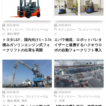
2026.08.05
2026.08.05
テクノロジー
,
プレスリリースな
テクノロジー
,
プレスリリースな
ど
,
動向/展望
ど
トヨタL&F、国内向け1～3.5t
エバラ物流、ロボットパレタ
積みガソリンエンジン式フォ
イザーと連携するハクオウロ
ークリフトの出荷を再開
ボの自動フォークリフト導入
2026.08.05
2026.08.05
テクノロジー
,
プレスリリースな
テクノロジー
,
プレスリリースな
ど
,
動向/展望
,
海外
ど
,
災害