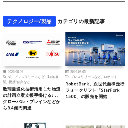
テクノロジー/製品
カテゴリの最新記事
2026.08.06
2026.08.05
AI
,
プレスリリースなど
,
動向/展
プレスリリースなど
,
ロボット
望
,
提携/合弁など
RobotBank、次世代自律走行
数理最適化技術活用した物流
フォークリフト「StarFork
の計画立案支援手掛けるJIJ、
1500」の販売を開始
グローバル・ブレインなどか
ら8.4億円調達