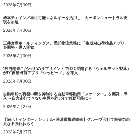
2026年7月30日
椿本チエイン／再生可能エネルギーを活用し、カーボンニュートラル実
現を加速
2026年7月30日
三井倉庫ホールディングス、受託物流業務に 「生成AI出荷検品アプリ」
を開発・導入開始
2026年7月30日
“独自開発こだわり”のサプリメントでD2C展開する「ウェルモット製薬」
がEC自動出荷アプリ「シッピーノ」を導入
2026年7月30日
自動車船の荷役中断を抑制する自動車移動用「スケーター」を開発・導
入 ～自力走行できない車両を約5分で移動可能に～
2026年7月27日
【㈱ハナインターナショナル×星清重機運輸㈱】グループ会社で販売力の
更なる強化ねらう
2026年7月27日