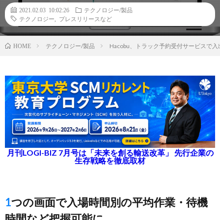
2021.02.03 10:02:26
テクノロジー/製品
テクノロジー
,
プレスリリースなど
テクノロジー/製品
Hacobu、トラック予約受付サービス
HOME
月刊LOGI-BIZ 7月号は「未来を創る輸送改革」 先行企業の
生存戦略を徹底取材
1つの画面で入場時間別の平均作業・待機
時間など把握可能に