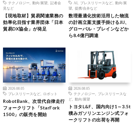
テクノロジー
,
動向/展望
,
記者会
AI
,
プレスリリースなど
,
動向/展
見など
望
,
提携/合弁など
【現地取材】貿易関連業務の
数理最適化技術活用した物流
効率化目指す業界団体「日本
の計画立案支援手掛けるJIJ、
貿易DX協会」が発足
グローバル・ブレインなどか
ら8.4億円調達
2026.08.05
2026.08.05
プレスリリースなど
,
ロボット
テクノロジー
,
プレスリリースな
ど
,
動向/展望
RobotBank、次世代自律走行
トヨタL&F、国内向け1～3.5t
フォークリフト「StarFork
積みガソリンエンジン式フォ
1500」の販売を開始
ークリフトの出荷を再開