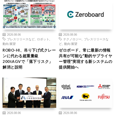
2026.08.06
2026.08.06
プレスリリースなど
,
ロボット
,
テクノロジー
,
プレスリリースな
動向/展望
ど
,
動向/展望
ROBO-HI、吊り下げ式クレー
ゼロボード、常に最新の情報
ンに代わる超重量級
共有が可能な“動的サプライヤ
200tAGVで「落下リスク」
ー管理”実現する新システムの
解消と説明
提供開始へ
2026.08.06
2026.08.06