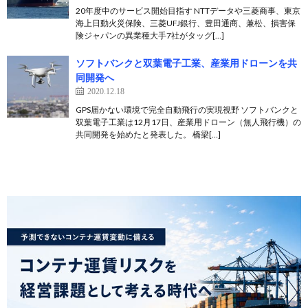
20年度中のサービス開始目指す NTTデータや三菱商事、東京
海上日動火災保険、三菱UFJ銀行、豊田通商、兼松、損害保
険ジャパンの異業種大手7社がタッグ[…]
ソフトバンクと双葉電子工業、産業用ドローンを共
同開発へ
2020.12.18
GPS届かない環境で完全自動飛行の実現視野 ソフトバンクと
双葉電子工業は12月17日、産業用ドローン（無人飛行機）の
共同開発を始めたと発表した。 橋梁[…]