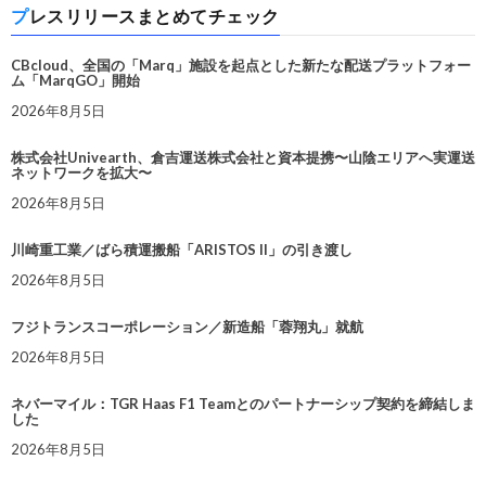
プレスリリースまとめてチェック
CBcloud、全国の「Marq」施設を起点とした新たな配送プラットフォー
ム「MarqGO」開始
2026年8月5日
株式会社Univearth、倉吉運送株式会社と資本提携〜山陰エリアへ実運送
ネットワークを拡大〜
2026年8月5日
川崎重工業／ばら積運搬船「ARISTOS II」の引き渡し
2026年8月5日
フジトランスコーポレーション／新造船「蓉翔丸」就航
2026年8月5日
ネバーマイル：TGR Haas F1 Teamとのパートナーシップ契約を締結しま
した
2026年8月5日