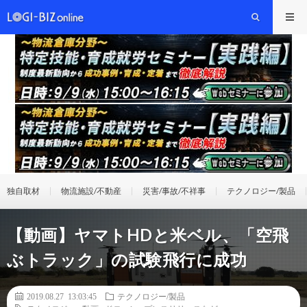
独自取材
物流施設/不動産
災害/事故/不祥事
テクノロジー/製品
【動画】ヤマトHDと米ベル、「空飛
ぶトラック」の試験飛行に成功
2019.08.27 13:03:45
テクノロジー/製品