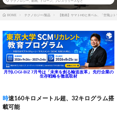
テクノロジー
,
動画
,
ドローン
,
プレスリリースなど
テクノロジー/製品
【動画】ヤマトHDと米ベル、「空飛ぶト
HOME
月刊LOGI-BIZ 7月号は「未来を創る輸送改革」 先行企業の
生存戦略を徹底取材
時速160キロメートル超、32キログラム搭
載可能