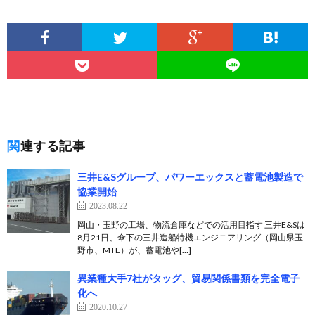
関連する記事
三井E&Sグループ、パワーエックスと蓄電池製造で
協業開始
2023.08.22
岡山・玉野の工場、物流倉庫などでの活用目指す 三井E&Sは
8月21日、傘下の三井造船特機エンジニアリング（岡山県玉
野市、MTE）が、蓄電池や[…]
異業種大手7社がタッグ、貿易関係書類を完全電子
化へ
2020.10.27