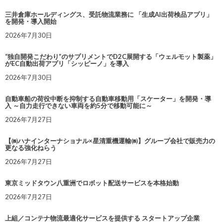
三井倉庫ホールディングス、受託物流業務に 「生成AI出荷検品アプリ」
を開発・導入開始
2026年7月30日
“独自開発こだわり”のサプリメントでD2C展開する「ウェルモット製薬」
がEC自動出荷アプリ「シッピーノ」を導入
2026年7月30日
自動車船の荷役中断を抑制する自動車移動用「スケーター」を開発・導
入 ～自力走行できない車両を約5分で移動可能に～
2026年7月27日
【㈱ハナインターナショナル×星清重機運輸㈱】グループ会社で販売力の
更なる強化ねらう
2026年7月27日
東京ミッドタウン八重洲でロボット配送サービスを本格始動
2026年7月27日
上組／コンテナ物流最適化サービスを提供する スタートアップ企業