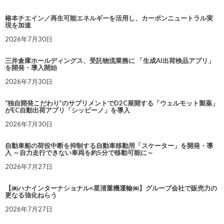
椿本チエイン／再生可能エネルギーを活用し、カーボンニュートラル実
現を加速
2026年7月30日
三井倉庫ホールディングス、受託物流業務に 「生成AI出荷検品アプリ」
を開発・導入開始
2026年7月30日
“独自開発こだわり”のサプリメントでD2C展開する「ウェルモット製薬」
がEC自動出荷アプリ「シッピーノ」を導入
2026年7月30日
自動車船の荷役中断を抑制する自動車移動用「スケーター」を開発・導
入 ～自力走行できない車両を約5分で移動可能に～
2026年7月27日
【㈱ハナインターナショナル×星清重機運輸㈱】グループ会社で販売力の
更なる強化ねらう
2026年7月27日