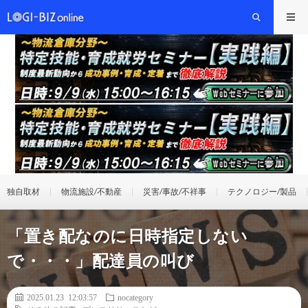
独自取材
物流施設/不動産
災害/事故/不祥事
テクノロジー/製品
「置き配なのに日時指定しない
で・・・」配達員の叫び
2025.01.23 12:03:57
nocategory