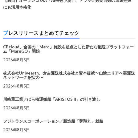
【独自】オープンロジの「AI梱包予測」、トラック必要台数の迅速把握
にも活用本格化
プレスリリースまとめてチェック
CBcloud、全国の「Marq」施設を起点とした新たな配送プラットフォー
ム「MarqGO」開始
2026年8月5日
株式会社Univearth、倉吉運送株式会社と資本提携〜山陰エリアへ実運送
ネットワークを拡大〜
2026年8月5日
川崎重工業／ばら積運搬船「ARISTOS II」の引き渡し
2026年8月5日
フジトランスコーポレーション／新造船「蓉翔丸」就航
2026年8月5日