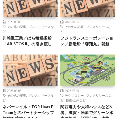
2026.08.05
2026.08.05
その他の記事
,
プレスリリースな
その他の記事
,
プレスリリースな
ど
ど
川崎重工業／ばら積運搬船
フジトランスコーポレーショ
「ARISTOS II」の引き渡し
ン／新造船「蓉翔丸」就航
2026.08.05
2026.07.30
その他の記事
,
プレスリリースな
テクノロジー
,
プレスリリースな
ど
ど
,
提携/合弁など
ネバーマイル：TGR Haas F1
関西電力や大和ハウスなど6
Teamとのパートナーシップ
者、滋賀・米原でグリーン水