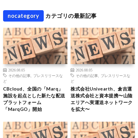
nocategory
カテゴリの最新記事
2026.08.05
2026.08.05
その他の記事
,
プレスリリースな
その他の記事
,
プレスリリースな
ど
ど
CBcloud、全国の「Marq」
株式会社Univearth、倉吉運
施設を起点とした新たな配送
送株式会社と資本提携〜山陰
プラットフォーム
エリアへ実運送ネットワーク
「MarqGO」開始
を拡大〜