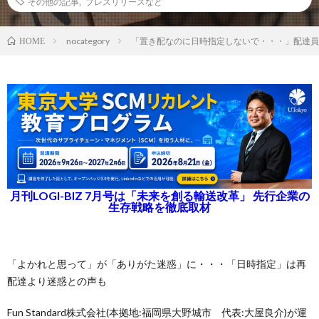
その他の記事
,
プレスリリースなど
nocategory
「置き配なのに日時指定しないで・・・」配達員
HOME
月刊LOGI-BIZ 7月号は「未来を創る輸送改革」 先行企業の
生存戦略を徹底取材
「よかれと思って」が「ありがた迷惑」に・・・「日時指定」は再
配達より迷惑との声も
Fun Standard株式会社(本拠地:福岡県大野城市 代表:大屋良介)が運