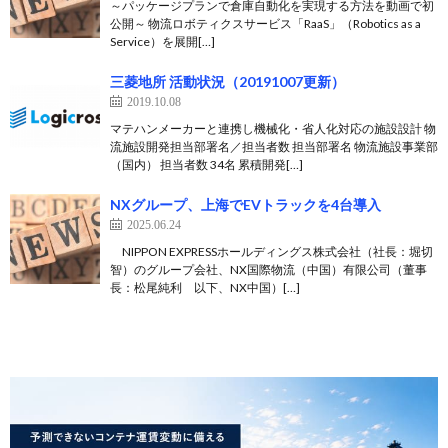
～パッケージプランで倉庫自動化を実現する方法を動画で初
公開～ 物流ロボティクスサービス「RaaS」（Robotics as a
Service）を展開[…]
三菱地所 活動状況（20191007更新）
2019.10.08
マテハンメーカーと連携し機械化・省人化対応の施設設計 物
流施設開発担当部署名／担当者数 担当部署名 物流施設事業部
（国内） 担当者数 34名 累積開発[…]
NXグループ、上海でEVトラックを4台導入
2025.06.24
NIPPON EXPRESSホールディングス株式会社（社長：堀切
智）のグループ会社、NX国際物流（中国）有限公司（董事
長：松尾純利 以下、NX中国）[…]