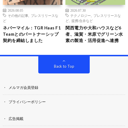
2026.08.05
2026.07.30
その他の記事
,
プレスリリースな
テクノロジー
,
プレスリリースな
ど
ど
,
提携/合弁など
ネバーマイル：TGR Haas F1
関西電力や大和ハウスなど6
Teamとのパートナーシップ
者、滋賀・米原でグリーン水
契約を締結しました
素の製造・活用促進へ連携
Back to Top
メルマガ会員登録
プライバシーポリシー
広告掲載