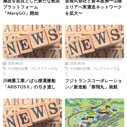
施設を起点とした新たな配送
送株式会社と資本提携〜山陰
プラットフォーム
エリアへ実運送ネットワーク
「MarqGO」開始
を拡大〜
2026.08.05
2026.08.05
その他の記事
,
プレスリリースな
その他の記事
,
プレスリリースな
ど
ど
川崎重工業／ばら積運搬船
フジトランスコーポレーショ
「ARISTOS II」の引き渡し
ン／新造船「蓉翔丸」就航