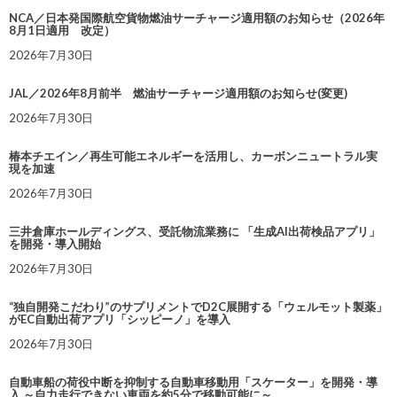
NCA／日本発国際航空貨物燃油サーチャージ適用額のお知らせ（2026年
8月1日適用 改定）
2026年7月30日
JAL／2026年8月前半 燃油サーチャージ適用額のお知らせ(変更)
2026年7月30日
椿本チエイン／再生可能エネルギーを活用し、カーボンニュートラル実
現を加速
2026年7月30日
三井倉庫ホールディングス、受託物流業務に 「生成AI出荷検品アプリ」
を開発・導入開始
2026年7月30日
“独自開発こだわり”のサプリメントでD2C展開する「ウェルモット製薬」
がEC自動出荷アプリ「シッピーノ」を導入
2026年7月30日
自動車船の荷役中断を抑制する自動車移動用「スケーター」を開発・導
入 ～自力走行できない車両を約5分で移動可能に～