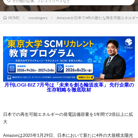
その他の記事
,
プレスリリースなど
nocategory
Amazonが日本で4件の新たな再生可能エネル
HOME
月刊LOGI-BIZ 7月号は「未来を創る輸送改革」 先行企業の
生存戦略を徹底取材
日本での再生可能エネルギーの発電設備容量を1年間で2倍以上に拡
大
Amazonは2025年1月29日、日本において新たに4件の大規模太陽光