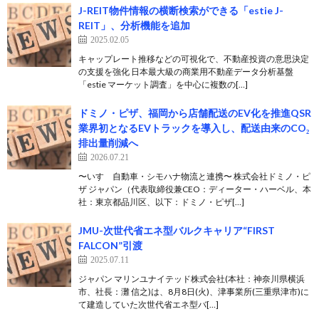
J-REIT物件情報の横断検索ができる「estie J-
REIT」、分析機能を追加
2025.02.05
キャップレート推移などの可視化で、不動産投資の意思決定
の支援を強化 日本最大級の商業用不動産データ分析基盤
「estie マーケット調査」を中心に複数の[…]
ドミノ・ピザ、福岡から店舗配送のEV化を推進QSR
業界初となるEVトラックを導入し、配送由来のCO₂
排出量削減へ
2026.07.21
〜いすゞ自動車・シモハナ物流と連携〜 株式会社ドミノ・ピ
ザ ジャパン（代表取締役兼CEO：ディーター・ハーベル、本
社：東京都品川区、以下：ドミノ・ピザ[…]
JMU-次世代省エネ型バルクキャリア“FIRST
FALCON”引渡
2025.07.11
ジャパン マリンユナイテッド株式会社(本社：神奈川県横浜
市、社長：灘 信之)は、8月8日(火)、津事業所(三重県津市)に
て建造していた次世代省エネ型バ[…]