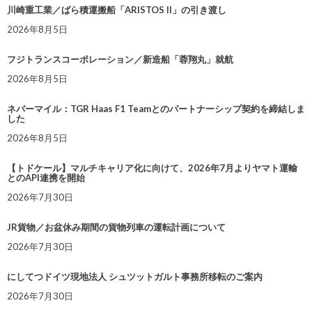
川崎重工業／ばら積運搬船「ARISTOS II」の引き渡し
2026年8月5日
フジトランスコーポレーション／新造船「蓉翔丸」就航
2026年8月5日
ネバーマイル：TGR Haas F1 Teamとのパートナーシップ契約を締結しま
した
2026年8月5日
【トドケール】マルチキャリア化に向けて、2026年7月よりヤマト運輸
とのAPI連携を開始
2026年7月30日
JR貨物／お盆休み期間の貨物列車の運転計画について
2026年7月30日
にしてつドイツ現地法人 シュツットガルト事務所移転のご案内
2026年7月30日