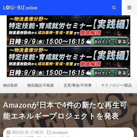
独自取材
物流施設/不動産
災害/事故/不祥事
テクノロジー/製品
Amazonが日本で4件の新たな再生可
能エネルギープロジェクトを発表
2025.01.29 17:49:33
nocategory