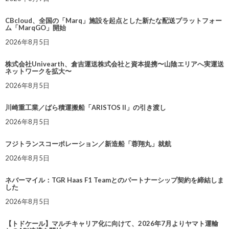
CBcloud、全国の「Marq」施設を起点とした新たな配送プラットフォー
ム「MarqGO」開始
2026年8月5日
株式会社Univearth、倉吉運送株式会社と資本提携〜山陰エリアへ実運送
ネットワークを拡大〜
2026年8月5日
川崎重工業／ばら積運搬船「ARISTOS II」の引き渡し
2026年8月5日
フジトランスコーポレーション／新造船「蓉翔丸」就航
2026年8月5日
ネバーマイル：TGR Haas F1 Teamとのパートナーシップ契約を締結しま
した
2026年8月5日
【トドケール】マルチキャリア化に向けて、2026年7月よりヤマト運輸