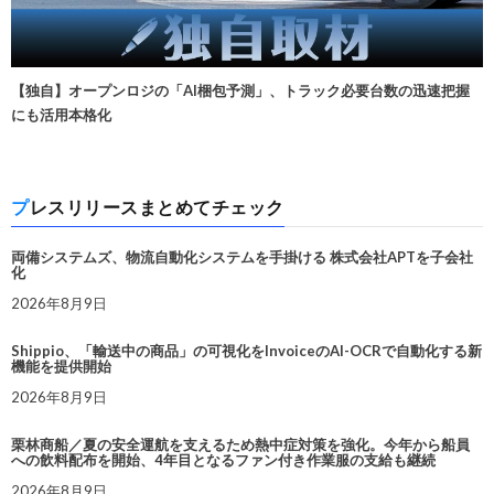
【独自】オープンロジの「AI梱包予測」、トラック必要台数の迅速把握
にも活用本格化
プレスリリースまとめてチェック
両備システムズ、物流自動化システムを手掛ける 株式会社APTを子会社
化
2026年8月9日
Shippio、「輸送中の商品」の可視化をInvoiceのAI-OCRで自動化する新
機能を提供開始
2026年8月9日
栗林商船／夏の安全運航を支えるため熱中症対策を強化。今年から船員
への飲料配布を開始、4年目となるファン付き作業服の支給も継続
2026年8月9日