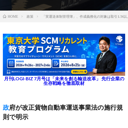
政策
「実運送体制管理簿」、作成義務化の対象は取引1.5t以
HOME
月刊LOGI-BIZ 7月号は「未来を創る輸送改革」 先行企業の
生存戦略を徹底取材
政府が改正貨物自動車運送事業法の施行規
則で明示