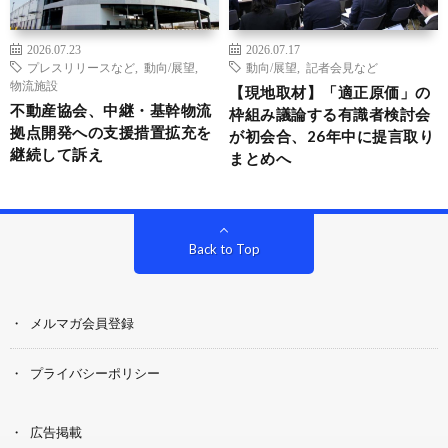
2026.07.23
2026.07.17
プレスリリースなど
,
動向/展望
,
動向/展望
,
記者会見など
物流施設
【現地取材】「適正原価」の
不動産協会、中継・基幹物流
枠組み議論する有識者検討会
拠点開発への支援措置拡充を
が初会合、26年中に提言取り
継続して訴え
まとめへ
Back to Top
メルマガ会員登録
プライバシーポリシー
広告掲載