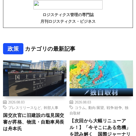
ロジスティクス管理の専門誌
月刊ロジスティクス・ビジネス
政策
カテゴリの最新記事
2026.08.03
2026.08.03
プレスリリースなど
,
幹部人事
コラム
,
動向/展望
,
戦争/紛争
,
独
自取材
国交次官に旧建設の塩見国交
【次回から大幅リニューア
審が昇格、物流・自動車局長
ル！】「今そこにある危機」
は舟本氏
を読み解く 国際ジャーナリ