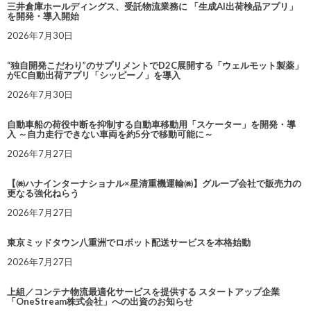
三井倉庫ホールディングス、受託物流業務に 「生成AI出荷検品アプリ」
を開発・導入開始
2026年7月30日
“独自開発こだわり”のサプリメントでD2C展開する「ウェルモット製薬」
がEC自動出荷アプリ「シッピーノ」を導入
2026年7月30日
自動車船の荷役中断を抑制する自動車移動用「スケーター」を開発・導
入 ～自力走行できない車両を約5分で移動可能に～
2026年7月27日
【㈱ハナインターナショナル×星清重機運輸㈱】グループ会社で販売力の
更なる強化ねらう
2026年7月27日
東京ミッドタウン八重洲でロボット配送サービスを本格始動
2026年7月27日
上組／コンテナ物流最適化サービスを提供する スタートアップ企業
「OneStream株式会社」への出資のお知らせ