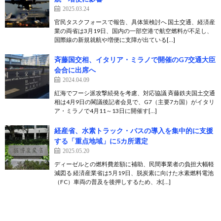
2025.03.24
官民タスクフォースで報告、具体策検討へ 国土交通、経済産
業の両省は3月19日、国内の一部空港で航空燃料が不足し、
国際線の新規就航や増便に支障が出ている[…]
斉藤国交相、イタリア・ミラノで開催のG7交通大臣
会合に出席へ
2024.04.09
紅海でフーシ派攻撃続発を考慮、対応協議 斉藤鉄夫国土交通
相は4月9日の閣議後記者会見で、G7（主要7カ国）がイタリ
ア・ミラノで4月11～13日に開催す[…]
経産省、水素トラック・バスの導入を集中的に支援
する「重点地域」に5カ所選定
2025.05.20
ディーゼルとの燃料費差額に補助、民間事業者の負担大幅軽
減図る 経済産業省は5月19日、脱炭素に向けた水素燃料電池
（FC）車両の普及を後押しするため、水[…]