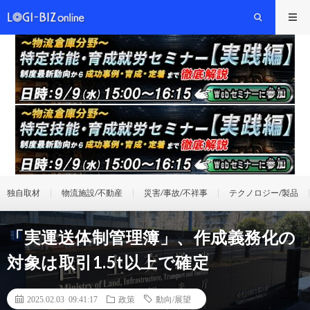
独自取材
物流施設/不動産
災害/事故/不祥事
テクノロジー/製品
「実運送体制管理簿」、作成義務化の
対象は取引1.5t以上で確定
2025.02.03 09:41:17
政策
動向/展望