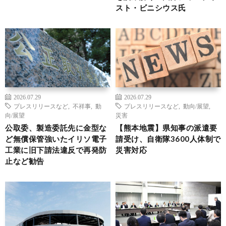
スト・ビニシウス氏
2026.07.29
2026.07.29
プレスリリースなど
,
不祥事
,
動
プレスリリースなど
,
動向/展望
,
向/展望
災害
公取委、製造委託先に金型な
【熊本地震】県知事の派遣要
ど無償保管強いたイリソ電子
請受け、自衛隊3600人体制で
工業に旧下請法違反で再発防
災害対応
止など勧告