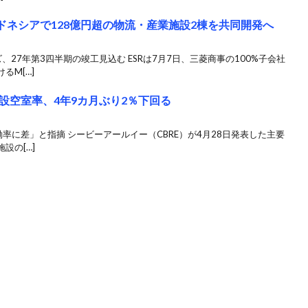
ドネシアで128億円超の物流・産業施設2棟を共同開発へ
27年第3四半期の竣工見込む ESRは7月7日、三菱商事の100%子会社
るM[…]
設空室率、4年9カ月ぶり2％下回る
働率に差」と指摘 シービーアールイー（CBRE）が4月28日発表した主要
設の[…]