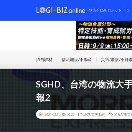
物流不動産,ロボット,ドロ
独自取材
物流施設/不動産
災害/事故/不祥
SGHD、台湾の物流大
報2
2025.02.10 06:00:27
経営/業界動向
M&A/事