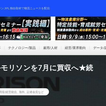
ーン,3PL,独自取材で物流ニュースを配信
事
テクノロジー/製品
雇用/人材
経営/業界動向
データ/
手モリソンを7月に買収へ★続
業買収/経営統合
,
海外
,
記者会見など