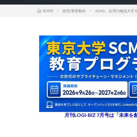
経営/業界動向
SGHD、台湾の物流大手
HOME
月刊LOGI-BIZ 7月号は「未