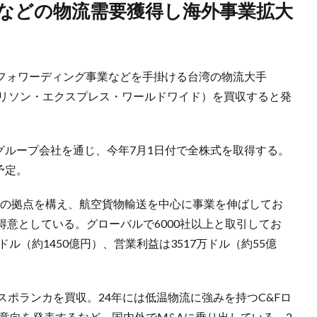
空フォワーディング事業などを手掛ける台湾の物流大手
rporation（モリソン・エクスプレス・ワールドワイド）を買収すると発
グループ会社を通じ、今年7月1日付で全株式を取得する。
予定。
0超の拠点を構え、航空貨物輸送を中心に事業を伸ばしてお
意としている。グローバルで6000社以上と取引してお
万ドル（約1450億円）、営業利益は3517万ドル（約55億
クスポランカを買収。24年には低温物流に強みを持つC&Fロ
る意向を発表するなど、国内外でM&Aに乗り出している。2