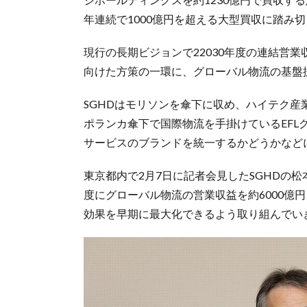
年連続で1000億円を超える大型買収に踏み
現行の長期ビジョンで22030年度の連結営業
向けた方策の一環に、グローバル物流の基盤
SGHDはモリソンを傘下に収め、ハイテク
ポランカ傘下で国際物流を手掛けているEF
サービスのブランドを統一するかどうかなど
東京都内で2月7日に記者会見したSGHDの
度にグローバル物流の営業収益を約6000億
効果を早期に最大化できるよう取り組んでい