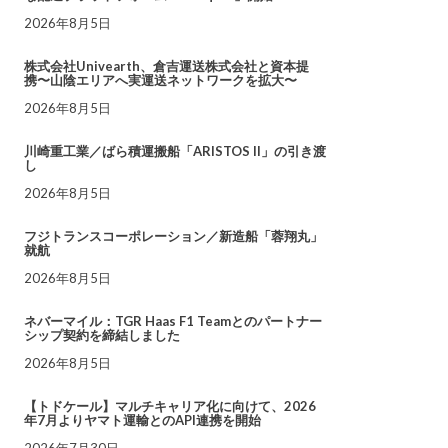
2026年8月5日
株式会社Univearth、倉吉運送株式会社と資本提
携〜山陰エリアへ実運送ネットワークを拡大〜
2026年8月5日
川崎重工業／ばら積運搬船「ARISTOS II」の引き渡
し
2026年8月5日
フジトランスコーポレーション／新造船「蓉翔丸」
就航
2026年8月5日
ネバーマイル：TGR Haas F1 Teamとのパートナー
シップ契約を締結しました
2026年8月5日
【トドケール】マルチキャリア化に向けて、2026
年7月よりヤマト運輸とのAPI連携を開始
2026年7月30日