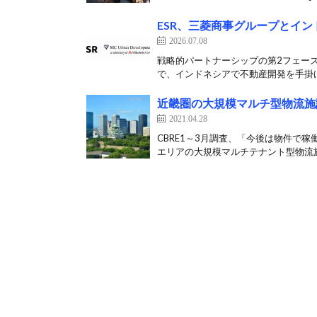
ESR、三菱商事グループとイン
2026.07.08
戦略的パートナーシップの第2フェーズ、
で、インドネシアで不動産開発を手掛け
近畿圏の大規模マルチ型物流施
2021.04.28
CBRE1～3月調査、「今後は物件で稼
エリアの大規模マルチテナント型物流施