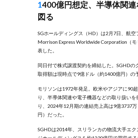
1400億円想定、半導体関連などの物流需要獲得し海外事業拡大
図る
SGホールディングス（HD）は2月7日、航
Morrison Express Worldwide Co
表した。
同日付で株式譲渡契約を締結した。SGHDの
取得額は現時点で9億ドル（約1400億円）の
モリソンは1972年発足。欧米やアジアに9
り、半導体関連や電子機器などの取り扱いを得
り、2024年12月期の連結売上高は9億3737
円）だった。
SGHDは2014年、スリランカの物流大手エ
ジホールディングスを約1230億円で買収す