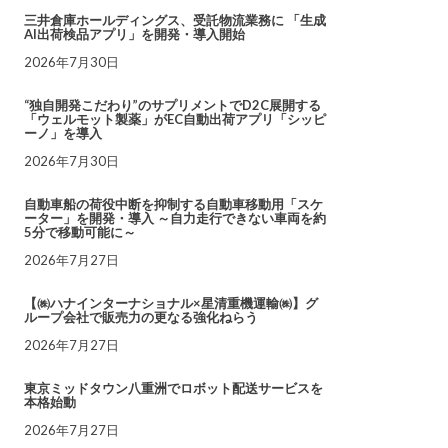
三井倉庫ホールディングス、受託物流業務に 「生成
AI出荷検品アプリ」を開発・導入開始
2026年7月30日
“独自開発こだわり”のサプリメントでD2C展開する
「ウェルモット製薬」がEC自動出荷アプリ「シッピ
ーノ」を導入
2026年7月30日
自動車船の荷役中断を抑制する自動車移動用「スケ
ーター」を開発・導入 ～自力走行できない車両を約
5分で移動可能に～
2026年7月27日
【㈱ハナインターナショナル×星清重機運輸㈱】グ
ループ会社で販売力の更なる強化ねらう
2026年7月27日
東京ミッドタウン八重洲でロボット配送サービスを
本格始動
2026年7月27日