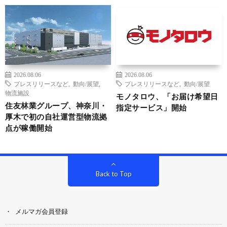
2026.08.06
2026.08.06
プレスリリースなど
,
動向/展望
,
プレスリリースなど
,
動向/展望
物流施設
モノタロウ、「お届け希望日
住友林業グループ、神奈川・
指定サービス」開始
厚木で初の自社運営型物流拠
点が稼働開始
Back to Top
メルマガ会員登録