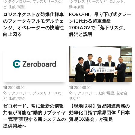
テクノロジー
,
プレスリリースな
プレスリリースなど
,
ロボット
,
ど
,
動向/展望
動向/展望
ロジスネクストが防爆仕様車
ROBO-HI、吊り下げ式クレー
のフォークをフルモデルチェ
ンに代わる超重量級
ンジ、オペレーターの快適性
200tAGVで「落下リスク」
向上図る
解消と説明
2026.08.06
2026.08.06
テクノロジー
,
プレスリリースな
テクノロジー
,
動向/展望
,
記者会
ど
,
動向/展望
見など
ゼロボード、常に最新の情報
【現地取材】貿易関連業務の
共有が可能な“動的サプライヤ
効率化目指す業界団体「日本
ー管理”実現する新システムの
貿易DX協会」が発足
提供開始へ