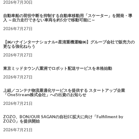
2026年7月30日
自動車船の荷役中断を抑制する自動車移動用「スケーター」を開発・導
入 ～自力走行できない車両を約5分で移動可能に～
2026年7月27日
【㈱ハナインターナショナル×星清重機運輸㈱】グループ会社で販売力の
更なる強化ねらう
2026年7月27日
東京ミッドタウン八重洲でロボット配送サービスを本格始動
2026年7月27日
上組／コンテナ物流最適化サービスを提供する スタートアップ企業
「OneStream株式会社」への出資のお知らせ
2026年7月21日
ZOZO、BONJOUR SAGANの自社EC拡大に向け「Fulfillment by
ZOZO」を提供開始
2026年7月21日