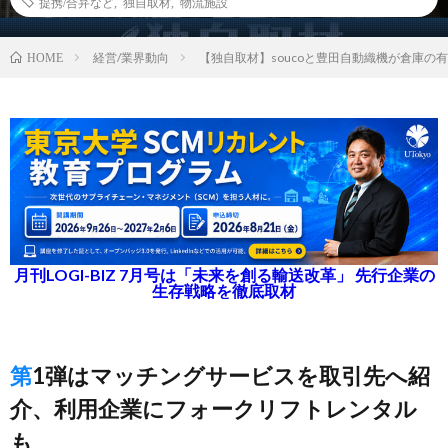
提携/合弁など
,
独自取材
,
物流施設
経営/業界動向
【独自取材】soucoと豊田自動織機が倉庫の
HOME
月刊LOGI-BIZ 7月号は「未来を創る輸送改革」 先行企業の
生存戦略を徹底取材
第1弾はマッチングサービスを取引先へ紹
介、利用企業にフォークリフトレンタル
も