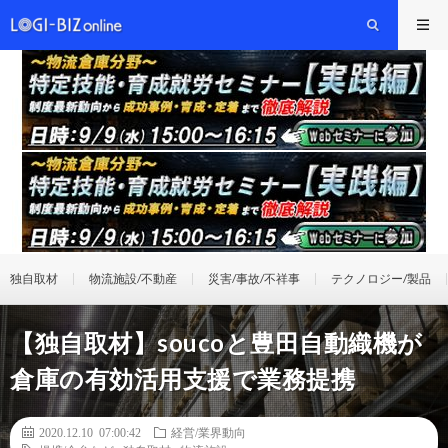
独自取材
物流施設/不動産
災害/事故/不祥事
テクノロジー/製品
【独自取材】soucoと豊田自動織機が
倉庫の有効活用支援で業務提携
2020.12.10 07:00:42
経営/業界動向