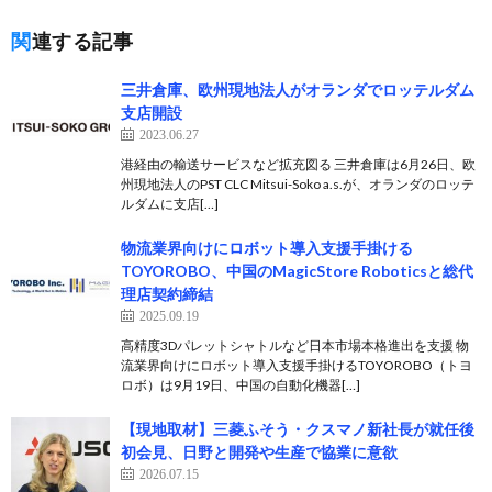
関連する記事
三井倉庫、欧州現地法人がオランダでロッテルダム
支店開設
2023.06.27
港経由の輸送サービスなど拡充図る 三井倉庫は6月26日、欧
州現地法人のPST CLC Mitsui-Soko a.s.が、オランダのロッテ
ルダムに支店[…]
物流業界向けにロボット導入支援手掛ける
TOYOROBO、中国のMagicStore Roboticsと総代
理店契約締結
2025.09.19
高精度3Dパレットシャトルなど日本市場本格進出を支援 物
流業界向けにロボット導入支援手掛けるTOYOROBO（トヨ
ロボ）は9月19日、中国の自動化機器[…]
【現地取材】三菱ふそう・クスマノ新社長が就任後
初会見、日野と開発や生産で協業に意欲
2026.07.15