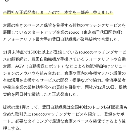
※両社が正式発表しましたので、本文を一部差し替えました
倉庫の空きスペースと保管を希望する荷物のマッチングサービスを
展開しているスタートアップ企業のsouco（東京都千代田区麹町）
とフォークリフト最大手の豊田自動織機が業務提携で合意した。
11月末時点で1500社以上が登録しているsoucoのマッチングサービ
スの顧客網と、豊田自動織機が手掛けているフォークリフトや自動
倉庫、AGV（自動搬送ロボット）などによる物流領域向けソリュー
ションのノウハウを組み合わせ、倉庫や庫内の各種マテハン設備の
有効活用を支援するサービスの開発・提供などで協力。物流事業者
や荷主企業の業務効率化への貢献を目指す。両社が12月10日、提携
契約を同日付で締結したと正式発表した。
提携の第1弾として、豊田自動織機は全国40社のトヨタL&F販売店も
含めた取引先にsoucoのマッチングサービスを紹介し、登録をサポ
ート。必要なタイミングで最適な倉庫スペースを確保できるよう後
押しする。