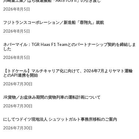
川崎重工業／ばら積運搬船「ARISTOS II」の引き渡し
2026年8月5日
フジトランスコーポレーション／新造船「蓉翔丸」就航
2026年8月5日
ネバーマイル：TGR Haas F1 Teamとのパートナーシップ契約を締結しま
した
2026年8月5日
【トドケール】マルチキャリア化に向けて、2026年7月よりヤマト運輸
とのAPI連携を開始
2026年7月30日
JR貨物／お盆休み期間の貨物列車の運転計画について
2026年7月30日
にしてつドイツ現地法人 シュツットガルト事務所移転のご案内
2026年7月30日