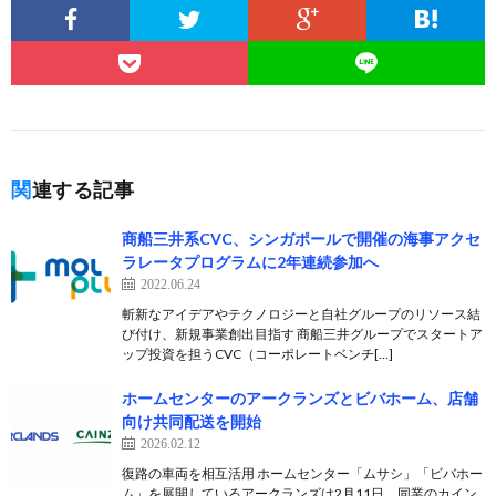
関連する記事
商船三井系CVC、シンガポールで開催の海事アクセ
ラレータプログラムに2年連続参加へ
2022.06.24
斬新なアイデアやテクノロジーと自社グループのリソース結
び付け、新規事業創出目指す 商船三井グループでスタートア
ップ投資を担うCVC（コーポレートベンチ[…]
ホームセンターのアークランズとビバホーム、店舗
向け共同配送を開始
2026.02.12
復路の車両を相互活用 ホームセンター「ムサシ」「ビバホー
ム」を展開しているアークランズは2月11日、同業のカイン