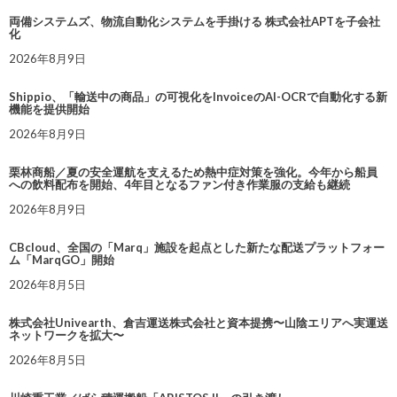
両備システムズ、物流自動化システムを手掛ける 株式会社APTを子会社
化
2026年8月9日
Shippio、「輸送中の商品」の可視化をInvoiceのAI-OCRで自動化する新
機能を提供開始
2026年8月9日
栗林商船／夏の安全運航を支えるため熱中症対策を強化。今年から船員
への飲料配布を開始、4年目となるファン付き作業服の支給も継続
2026年8月9日
CBcloud、全国の「Marq」施設を起点とした新たな配送プラットフォー
ム「MarqGO」開始
2026年8月5日
株式会社Univearth、倉吉運送株式会社と資本提携〜山陰エリアへ実運送
ネットワークを拡大〜
2026年8月5日