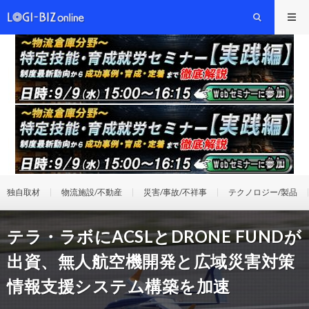
独自取材
物流施設/不動産
災害/事故/不祥事
テクノロジー/製品
テラ・ラボにACSLとDRONE FUNDが
出資、無人航空機開発と広域災害対策
情報支援システム構築を加速