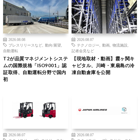
2026.08.08
2026.08.07
プレスリリースなど
,
動向/展望
,
テクノロジー
,
動画
,
物流施設
,
自動運転
記者会見など
T2が品質マネジメントシステ
【現地取材・動画】霞ヶ関キ
ムの国際規格「ISO9001」認
ャピタル、川崎・東扇島の冷
証取得、自動運転分野で国内
凍自動倉庫を公開
初
2026.08.07
2026.08.07