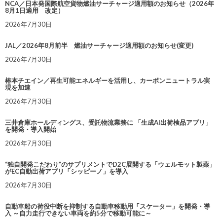
NCA／日本発国際航空貨物燃油サーチャージ適用額のお知らせ（2026年
8月1日適用 改定）
2026年7月30日
JAL／2026年8月前半 燃油サーチャージ適用額のお知らせ(変更)
2026年7月30日
椿本チエイン／再生可能エネルギーを活用し、カーボンニュートラル実
現を加速
2026年7月30日
三井倉庫ホールディングス、受託物流業務に 「生成AI出荷検品アプリ」
を開発・導入開始
2026年7月30日
“独自開発こだわり”のサプリメントでD2C展開する「ウェルモット製薬」
がEC自動出荷アプリ「シッピーノ」を導入
2026年7月30日
自動車船の荷役中断を抑制する自動車移動用「スケーター」を開発・導
入 ～自力走行できない車両を約5分で移動可能に～