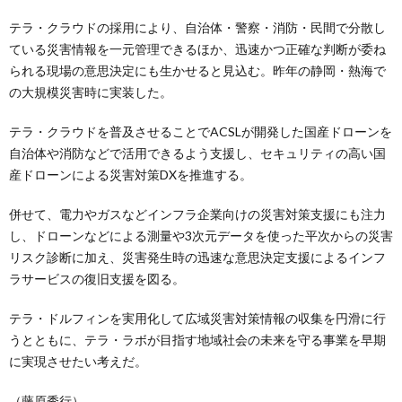
テラ・クラウドの採用により、自治体・警察・消防・民間で分散し
ている災害情報を一元管理できるほか、迅速かつ正確な判断が委ね
られる現場の意思決定にも生かせると見込む。昨年の静岡・熱海で
の大規模災害時に実装した。
テラ・クラウドを普及させることでACSLが開発した国産ドローンを
自治体や消防などで活用できるよう支援し、セキュリティの高い国
産ドローンによる災害対策DXを推進する。
併せて、電力やガスなどインフラ企業向けの災害対策支援にも注力
し、ドローンなどによる測量や3次元データを使った平次からの災害
リスク診断に加え、災害発生時の迅速な意思決定支援によるインフ
ラサービスの復旧支援を図る。
テラ・ドルフィンを実用化して広域災害対策情報の収集を円滑に行
うとともに、テラ・ラボが目指す地域社会の未来を守る事業を早期
に実現させたい考えだ。
（藤原秀行）