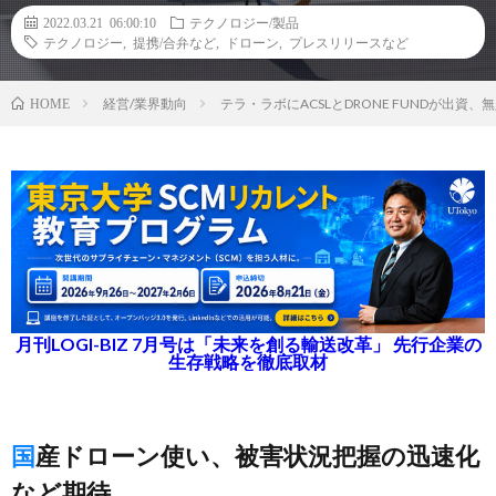
2022.03.21 06:00:10
テクノロジー/製品
テクノロジー
,
提携/合弁など
,
ドローン
,
プレスリリースなど
経営/業界動向
テラ・ラボにACSLとDRONE FUNDが出
HOME
月刊LOGI-BIZ 7月号は「未来を創る輸送改革」 先行企業の
生存戦略を徹底取材
国産ドローン使い、被害状況把握の迅速化
など期待