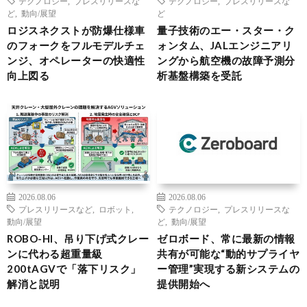
テクノロジー
,
プレスリリースな
テクノロジー
,
プレスリリースな
ど
,
動向/展望
ど
ロジスネクストが防爆仕様車
量子技術のエー・スター・ク
のフォークをフルモデルチェ
ォンタム、JALエンジニアリ
ンジ、オペレーターの快適性
ングから航空機の故障予測分
向上図る
析基盤構築を受託
2026.08.06
2026.08.06
プレスリリースなど
,
ロボット
,
テクノロジー
,
プレスリリースな
動向/展望
ど
,
動向/展望
ROBO-HI、吊り下げ式クレー
ゼロボード、常に最新の情報
ンに代わる超重量級
共有が可能な“動的サプライヤ
200tAGVで「落下リスク」
ー管理”実現する新システムの
解消と説明
提供開始へ