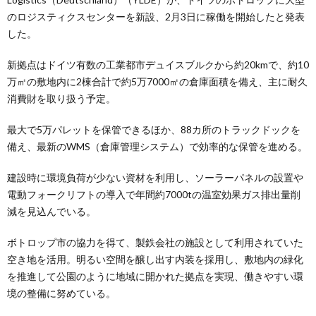
のロジスティクスセンターを新設、2月3日に稼働を開始したと発表
した。
新拠点はドイツ有数の工業都市デュイスブルクから約20kmで、約10
万㎡の敷地内に2棟合計で約5万7000㎡の倉庫面積を備え、主に耐久
消費財を取り扱う予定。
最大で5万パレットを保管できるほか、88カ所のトラックドックを
備え、最新のWMS（倉庫管理システム）で効率的な保管を進める。
建設時に環境負荷が少ない資材を利用し、ソーラーパネルの設置や
電動フォークリフトの導入で年間約7000tの温室効果ガス排出量削
減を見込んでいる。
ボトロップ市の協力を得て、製鉄会社の施設として利用されていた
空き地を活用。明るい空間を醸し出す内装を採用し、敷地内の緑化
を推進して公園のように地域に開かれた拠点を実現、働きやすい環
境の整備に努めている。