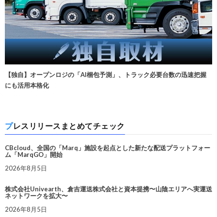
【独自】オープンロジの「AI梱包予測」、トラック必要台数の迅速把握
にも活用本格化
プレスリリースまとめてチェック
CBcloud、全国の「Marq」施設を起点とした新たな配送プラットフォー
ム「MarqGO」開始
2026年8月5日
株式会社Univearth、倉吉運送株式会社と資本提携〜山陰エリアへ実運送
ネットワークを拡大〜
2026年8月5日