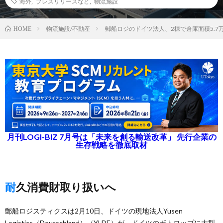
海外
,
プレスリリースなど
,
物流施設
物流施設/不動産
郵船ロジのドイツ法人、2棟で倉庫面積5.7
HOME
月刊LOGI-BIZ 7月号は「未来を創る輸送改革」 先行企業の
生存戦略を徹底取材
耐久消費財取り扱いへ
郵船ロジスティクスは2月10日、ドイツの現地法人Yusen
Logistics（Deutschland）（YLDE）が、ドイツのボトロップに大型