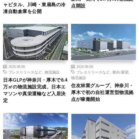
ャピタル、川崎・東扇島の冷
点開設
凍自動倉庫を公開
2026.08.06
2026.08.06
プレスリリースなど
,
物流施設
プレスリリースなど
,
動向/展望
,
物流施設
日本GLPが神奈川・厚木で8.4
住友林業グループ、神奈川・
万㎡の物流施設完成、日本エ
厚木で初の自社運営型物流拠
マソンや真栄運輸など入居決
点が稼働開始
定