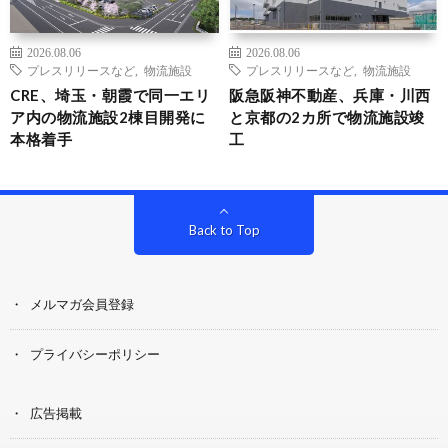
2026.08.06
2026.08.06
プレスリリースなど
,
物流施設
プレスリリースなど
,
物流施設
CRE、埼玉・朝霞で同一エリ
阪急阪神不動産、兵庫・川西
ア内の物流施設2棟目開発に
と京都の2カ所で物流施設竣
本格着手
工
Back to Top
メルマガ会員登録
プライバシーポリシー
広告掲載