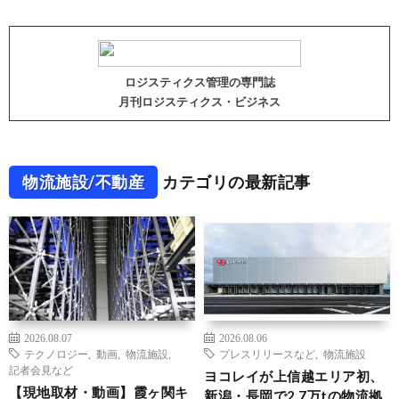
ロジスティクス管理の専門誌
月刊ロジスティクス・ビジネス
物流施設/不動産
カテゴリの最新記事
2026.08.07
2026.08.06
テクノロジー
,
動画
,
物流施設
,
プレスリリースなど
,
物流施設
記者会見など
ヨコレイが上信越エリア初、
【現地取材・動画】霞ヶ関キ
新潟・長岡で2.7万tの物流拠