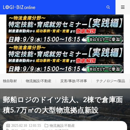
独自取材
物流施設/不動産
災害/事故/不祥事
テクノロジー/製品
郵船ロジのドイツ法人、2棟で倉庫面
積5.7万㎡の大型物流拠点新設
2025.02.10 12:01:55
物流施設/不動産