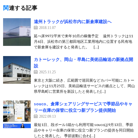
関連する記事
遠州トラックが浜松市内に新倉庫建設へ
2018.11.07
延べ床9972平米で来年10月の稼働予定 遠州トラックは11
月6日、浜松市の第三都田地区工業用地内に位置する民有地
で新倉庫を建設すると発表した。 […]
カトーレック、岡山・早島に美術品輸送の新拠点開
設
2025.11.25
東京と大阪に続き、広範囲で巡回展などカバー可能に カトー
レックは11月25日、美術品輸送サービスの拠点として、岡山
県早島町に営業所を新設したと発表した[…]
souco、倉庫シェアリングサービスで季節品やキャ
リー在庫の保管に役立つ新プラン提供開始
2022.09.13
最短1日、段ボール1箱から利用可能 soucoは9月13日、季節
品やキャリー在庫の保管に役立つ新プランの提供を同日開始
したと発表した。 季節波動に合わ[…]