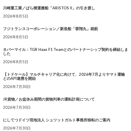
川崎重工業／ばら積運搬船「ARISTOS II」の引き渡し
2026年8月5日
フジトランスコーポレーション／新造船「蓉翔丸」就航
2026年8月5日
ネバーマイル：TGR Haas F1 Teamとのパートナーシップ契約を締結しま
した
2026年8月5日
【トドケール】マルチキャリア化に向けて、2026年7月よりヤマト運輸
とのAPI連携を開始
2026年7月30日
JR貨物／お盆休み期間の貨物列車の運転計画について
2026年7月30日
にしてつドイツ現地法人 シュツットガルト事務所移転のご案内
2026年7月30日