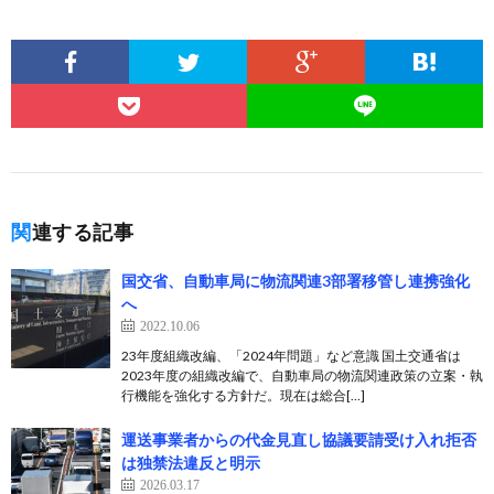
関連する記事
国交省、自動車局に物流関連3部署移管し連携強化
へ
2022.10.06
23年度組織改編、「2024年問題」など意識 国土交通省は
2023年度の組織改編で、自動車局の物流関連政策の立案・執
行機能を強化する方針だ。現在は総合[…]
運送事業者からの代金見直し協議要請受け入れ拒否
は独禁法違反と明示
2026.03.17