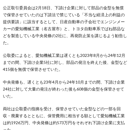
公正取引委員会は2月18日、下請け企業に対して部品の金型を無償
で保管させていたのは下請法で禁じている「不当な経済上の利益の
提供要請」に該当するとして、日産自動車の子会社でエンジンメー
カーの愛知機械工業（名古屋市）と、トヨタ自動車系でばね部品な
どを製造している中央発條の2社に、再発防止策を講じるよう勧告し
た。
公取委によると、愛知機械工業は遅くとも2023年8月から24年12月
までの間、下請け企業5社に対し、部品の発注を終えた後、金型など
415個を無償で保管させていた。
中央発條も、遅くとも23年4月から24年10月までの間、下請け企業
24社に対して大量の発注が終わった後も608個の金型を保管させて
いた。
両社は公取委の指摘を受け、保管させていた金型などの一部を回
収・廃棄するとともに、保管費用に相当する額として愛知機械工業
は約1926万円、中央発條は約573万円をそれぞれ下請け企業に支払
った。