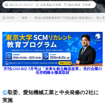
2025.02.19 19:27:57
災害/事故/不祥事
動向/展望
,
不祥事
政策
部品の金型無償保管で下請法違反の勧告相次ぐ、強く求
HOME
月刊LOGI-BIZ 7月号は「未来を創る輸送改革」 先行企業の
生存戦略を徹底取材
公取委、愛知機械工業と中央発條の2社に
実施