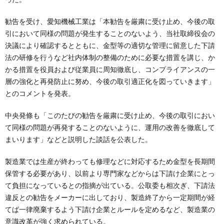
勧告を受け、愛知機械工業は「本勧告を厳粛に受け止め、今後の取
引において同様の問題が発生することのないよう、当社取締役会の
決議により確認するとともに、金型等の適切な管理に留意した下請
法の研修を行うなど社内体制の整備のために必要な措置を講じ、か
かる措置を役員および従業員に周知徹底し、コンプライアンスの一
層の強化と再発防止に努め、今後の取引適正化を図っていきます」
とのコメントを発表。
中央発條も「このたびの勧告を厳粛に受け止め、今後の取引におい
て同様の問題が再発することのないように、運用の改善を徹底して
まいります」などと説明した談話を公表した。
製造業では生産が終わっても修理などに対応するため金型を長期間
保管する必要があり、以前より専門家などからは下請け企業にとっ
て負担になっているとの指摘が出ている。公取委も相次ぎ、下請法
違反との勧告をメーカーに出しており、製造終了から一定期間が経
てば一律廃棄するよう下請け企業とルールを定めるなど、製造業の
意識改革が強く求められている。