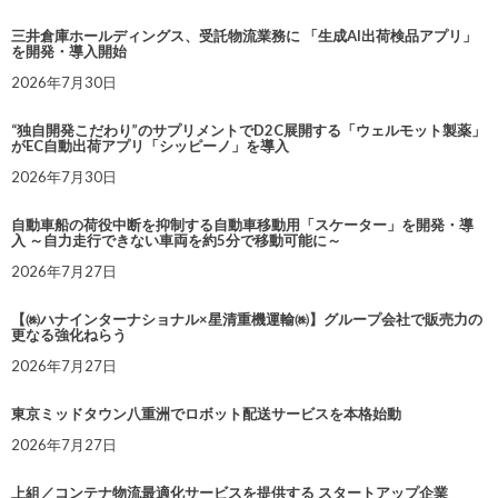
三井倉庫ホールディングス、受託物流業務に 「生成AI出荷検品アプリ」
を開発・導入開始
2026年7月30日
“独自開発こだわり”のサプリメントでD2C展開する「ウェルモット製薬」
がEC自動出荷アプリ「シッピーノ」を導入
2026年7月30日
自動車船の荷役中断を抑制する自動車移動用「スケーター」を開発・導
入 ～自力走行できない車両を約5分で移動可能に～
2026年7月27日
【㈱ハナインターナショナル×星清重機運輸㈱】グループ会社で販売力の
更なる強化ねらう
2026年7月27日
東京ミッドタウン八重洲でロボット配送サービスを本格始動
2026年7月27日
上組／コンテナ物流最適化サービスを提供する スタートアップ企業