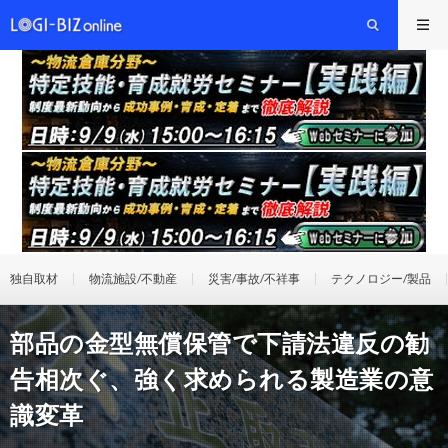
独自取材
物流施設/不動産
災害/事故/不祥事
テクノロジー/製品
部品の金型無償保管で下請法違反の勧
告相次ぐ、強く求められる製造業の意
識変革