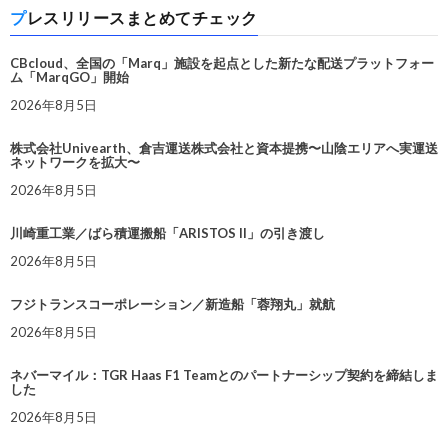
プレスリリースまとめてチェック
CBcloud、全国の「Marq」施設を起点とした新たな配送プラットフォー
ム「MarqGO」開始
2026年8月5日
株式会社Univearth、倉吉運送株式会社と資本提携〜山陰エリアへ実運送
ネットワークを拡大〜
2026年8月5日
川崎重工業／ばら積運搬船「ARISTOS II」の引き渡し
2026年8月5日
フジトランスコーポレーション／新造船「蓉翔丸」就航
2026年8月5日
ネバーマイル：TGR Haas F1 Teamとのパートナーシップ契約を締結しま
した
2026年8月5日