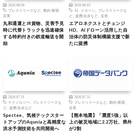
2026.08.04
2026.08.03
プレスリリースなど
,
動向/展望
,
AI
,
ドローン
,
プレスリリースな
災害
ど
,
提携/合弁など
,
災害
丸和通運とJR貨物、災害予見
エアロネクストとチェンジ
時に代替トラックを迅速確保
HD、AIドローン活用した自
する特約付きの鉄道輸送を開
治体の防災体制構築支援で新
始
たに提携
2026.07.31
2026.07.31
テクノロジー
,
プレスリリースな
プレスリリースなど
,
動向/展望
,
ど
,
提携/合弁など
災害
Spectee、気候テックスター
【熊本地震】「震度5強」以
トアップのAquniaと高精度な
上の被災地域に2.2万社、県外
洪水予測技術を共同開発へ
が2割