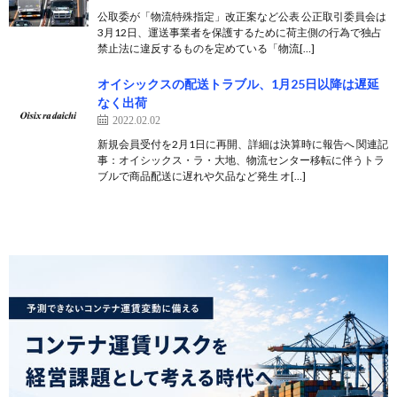
公取委が「物流特殊指定」改正案など公表 公正取引委員会は
3月12日、運送事業者を保護するために荷主側の行為で独占
禁止法に違反するものを定めている「物流[…]
オイシックスの配送トラブル、1月25日以降は遅延
なく出荷
2022.02.02
新規会員受付を2月1日に再開、詳細は決算時に報告へ 関連記
事：オイシックス・ラ・大地、物流センター移転に伴うトラ
ブルで商品配送に遅れや欠品など発生 オ[…]