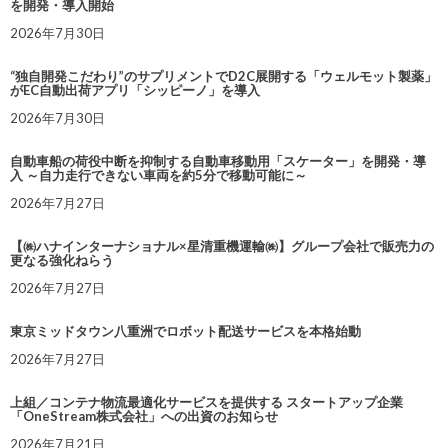
を開発・導入開始
2026年7月30日
“独自開発こだわり”のサプリメントでD2C展開する「ウェルモット製薬」
がEC自動出荷アプリ「シッピーノ」を導入
2026年7月30日
自動車船の荷役中断を抑制する自動車移動用「スケーター」を開発・導
入 ～自力走行できない車両を約5分で移動可能に～
2026年7月27日
【㈱ハナインターナショナル×星清重機運輸㈱】グループ会社で販売力の
更なる強化ねらう
2026年7月27日
東京ミッドタウン八重洲でロボット配送サービスを本格始動
2026年7月27日
上組／コンテナ物流最適化サービスを提供する スタートアップ企業
「OneStream株式会社」への出資のお知らせ
2026年7月21日