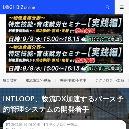
独自取材
物流施設/不動産
災害/事故/不祥事
テクノロジー/製品
INTLOOP、物流DX加速するバース予
約管理システムの開発着手
2025.03.14 06:00:41
テクノロジー/製品