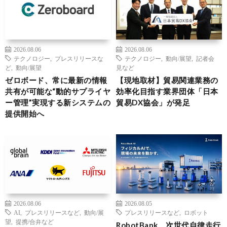
2026.08.06
2026.08.06
テクノロジー
,
プレスリリースな
テクノロジー
,
動向/展望
,
記者会
ど
,
動向/展望
見など
ゼロボード、常に最新の情報
【現地取材】貿易関連業務の
共有が可能な“動的サプライヤ
効率化目指す業界団体「日本
ー管理”実現する新システムの
貿易DX協会」が発足
提供開始へ
2026.08.06
2026.08.05
AI
,
プレスリリースなど
,
動向/展
プレスリリースなど
,
ロボット
望
,
提携/合弁など
RobotBank、次世代自律走行