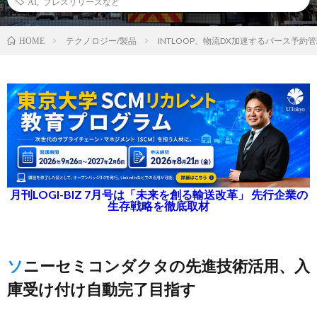
AI
,
プレスリリースなど
テクノロジー/製品
INTLOOP、物流DX加速するバース予
HOME
月刊LOGI-BIZ 7月号は「未来を創る輸送改革」 先行企業の
生存戦略を徹底取材
ソニーセミコンダクタの先進技術活用、入
庫受け付け自動完了目指す