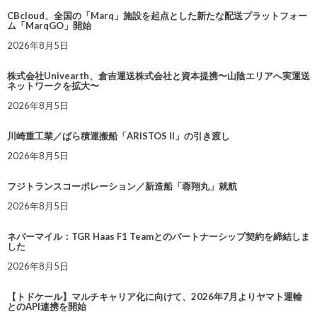
CBcloud、全国の「Marq」施設を起点とした新たな配送プラットフォー
ム「MarqGO」開始
2026年8月5日
株式会社Univearth、倉吉運送株式会社と資本提携〜山陰エリアへ実運送
ネットワークを拡大〜
2026年8月5日
川崎重工業／ばら積運搬船「ARISTOS II」の引き渡し
2026年8月5日
フジトランスコーポレーション／新造船「蓉翔丸」就航
2026年8月5日
ネバーマイル：TGR Haas F1 Teamとのパートナーシップ契約を締結しま
した
2026年8月5日
【トドケール】マルチキャリア化に向けて、2026年7月よりヤマト運輸
とのAPI連携を開始