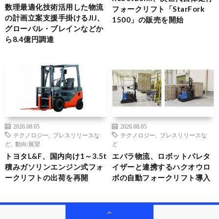
数理最適化技術活用した物流
フォークリフト「StarFork
の計画立案支援手掛けるJIJ、
1500」の販売を開始
グローバル・ブレインなどか
ら8.4億円調達
2026.08.05
2026.08.05
テクノロジー
,
プレスリリースな
テクノロジー
,
プレスリリースな
ど
,
動向/展望
ど
トヨタL&F、国内向け1～3.5t
エバラ物流、ロボットパレタ
積みガソリンエンジン式フォ
イザーと連携するハクオウロ
ークリフトの出荷を再開
ボの自動フォークリフト導入