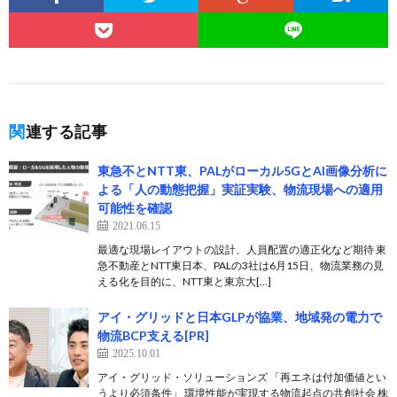
関連する記事
東急不とNTT東、PALがローカル5GとAI画像分析に
よる「人の動態把握」実証実験、物流現場への適用
可能性を確認
2021.06.15
最適な現場レイアウトの設計、人員配置の適正化など期待 東
急不動産とNTT東日本、PALの3社は6月15日、物流業務の見
える化を目的に、NTT東と東京大[…]
アイ・グリッドと日本GLPが協業、地域発の電力で
物流BCP支える[PR]
2025.10.01
アイ・グリッド・ソリューションズ 「再エネは付加価値とい
うより必須条件」 環境性能が実現する物流起点の共創社会 株