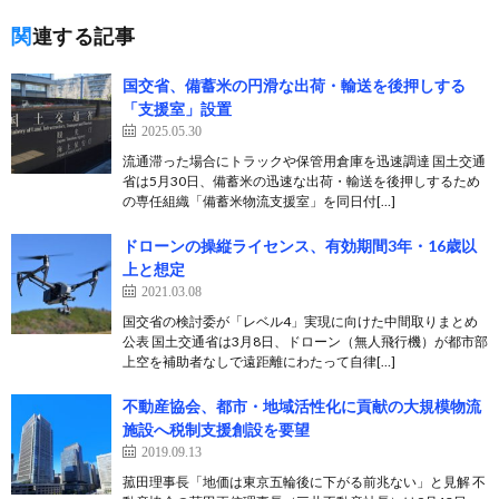
関連する記事
国交省、備蓄米の円滑な出荷・輸送を後押しする
「支援室」設置
2025.05.30
流通滞った場合にトラックや保管用倉庫を迅速調達 国土交通
省は5月30日、備蓄米の迅速な出荷・輸送を後押しするため
の専任組織「備蓄米物流支援室」を同日付[…]
ドローンの操縦ライセンス、有効期間3年・16歳以
上と想定
2021.03.08
国交省の検討委が「レベル4」実現に向けた中間取りまとめ
公表 国土交通省は3月8日、ドローン（無人飛行機）が都市部
上空を補助者なしで遠距離にわたって自律[…]
不動産協会、都市・地域活性化に貢献の大規模物流
施設へ税制支援創設を要望
2019.09.13
菰田理事長「地価は東京五輪後に下がる前兆ない」と見解 不