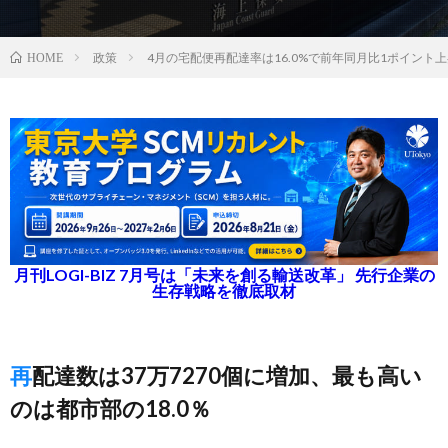
政策
4月の宅配便再配達率は16.0%で前年同月比1ポイント
HOME
月刊LOGI-BIZ 7月号は「未来を創る輸送改革」 先行企業の
生存戦略を徹底取材
再配達数は37万7270個に増加、最も高い
のは都市部の18.0％