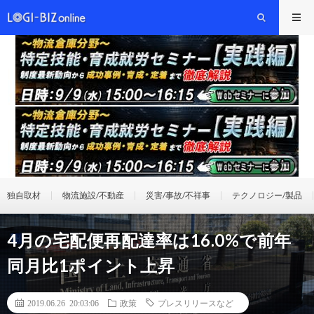
独自取材
物流施設/不動産
災害/事故/不祥事
テクノロジー/製品
4月の宅配便再配達率は16.0%で前年
同月比1ポイント上昇
2019.06.26 20:03:06
政策
プレスリリースなど