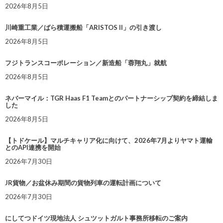
2026年8月5日
川崎重工業／ばら積運搬船「ARISTOS II」の引き渡し
2026年8月5日
フジトランスコーポレーション／新造船「蓉翔丸」就航
2026年8月5日
ネバーマイル：TGR Haas F1 Teamとのパートナーシップ契約を締結しま
した
2026年8月5日
【トドケール】マルチキャリア化に向けて、2026年7月よりヤマト運輸
とのAPI連携を開始
2026年7月30日
JR貨物／お盆休み期間の貨物列車の運転計画について
2026年7月30日
にしてつドイツ現地法人 シュツットガルト事務所移転のご案内