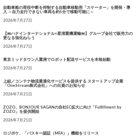
自動車船の荷役中断を抑制する自動車移動用「スケーター」を開発・導
入 ～自力走行できない車両を約5分で移動可能に～
2026年7月27日
【㈱ハナインターナショナル×星清重機運輸㈱】グループ会社で販売力の
更なる強化ねらう
2026年7月27日
東京ミッドタウン八重洲でロボット配送サービスを本格始動
2026年7月27日
上組／コンテナ物流最適化サービスを提供する スタートアップ企業
「OneStream株式会社」への出資のお知らせ
2026年7月21日
ZOZO、BONJOUR SAGANの自社EC拡大に向け「Fulfillment by
ZOZO」を提供開始
2026年7月21日
ロジポケ、「パスキー認証（MFA）」機能をリリース