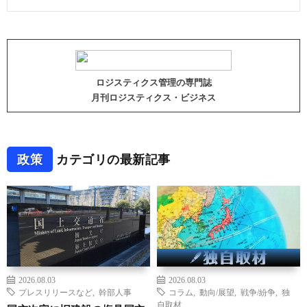
ロジスティクス管理の専門誌
月刊ロジスティクス・ビジネス
政策
カテゴリの最新記事
2026.08.03
2026.08.03
プレスリリースなど
,
幹部人事
コラム
,
動向/展望
,
戦争/紛争
,
独
自取材