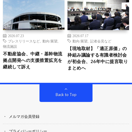
2026.07.23
2026.07.17
プレスリリースなど
,
動向/展望
,
動向/展望
,
記者会見など
物流施設
【現地取材】「適正原価」の
不動産協会、中継・基幹物流
枠組み議論する有識者検討会
拠点開発への支援措置拡充を
が初会合、26年中に提言取り
継続して訴え
まとめへ
Back to Top
メルマガ会員登録
プライバシーポリシー