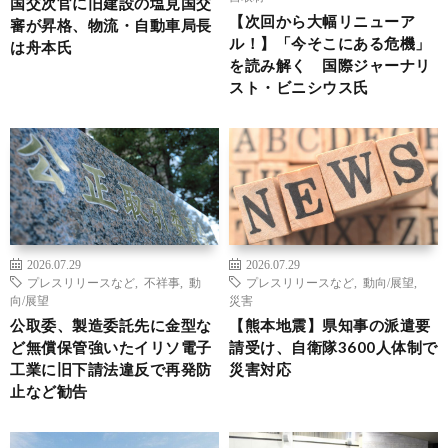
国交次官に旧建設の塩見国交
【次回から大幅リニューア
審が昇格、物流・自動車局長
ル！】「今そこにある危機」
は舟本氏
を読み解く 国際ジャーナリ
スト・ビニシウス氏
2026.07.29
2026.07.29
プレスリリースなど
,
不祥事
,
動
プレスリリースなど
,
動向/展望
,
向/展望
災害
公取委、製造委託先に金型な
【熊本地震】県知事の派遣要
ど無償保管強いたイリソ電子
請受け、自衛隊3600人体制で
工業に旧下請法違反で再発防
災害対応
止など勧告