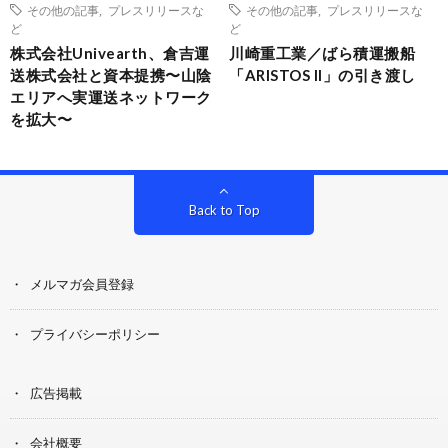
その他の記事
,
プレスリリースな
その他の記事
,
プレスリリースな
ど
ど
株式会社Univearth、倉吉運
川崎重工業／ばら積運搬船
送株式会社と資本提携〜山陰
「ARISTOS II」の引き渡し
エリアへ実運送ネットワーク
を拡大〜
Back to Top
メルマガ会員登録
プライバシーポリシー
広告掲載
会社概要