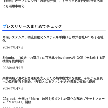
【独自】オープンロジの「AI梱包予測」、トラック必要台数の迅速把握
にも活用本格化
プレスリリースまとめてチェック
両備システムズ、物流自動化システムを手掛ける 株式会社APTを子会社
化
2026年8月9日
Shippio、「輸送中の商品」の可視化をInvoiceのAI-OCRで自動化する新
機能を提供開始
2026年8月9日
栗林商船／夏の安全運航を支えるため熱中症対策を強化。今年から船員
への飲料配布を開始、4年目となるファン付き作業服の支給も継続
2026年8月9日
CBcloud、全国の「Marq」施設を起点とした新たな配送プラットフォー
ム「MarqGO」開始