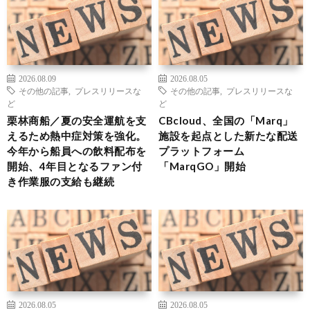
2026.08.09
2026.08.05
その他の記事
,
プレスリリースな
その他の記事
,
プレスリリースな
ど
ど
栗林商船／夏の安全運航を支
CBcloud、全国の「Marq」
えるため熱中症対策を強化。
施設を起点とした新たな配送
今年から船員への飲料配布を
プラットフォーム
開始、4年目となるファン付
「MarqGO」開始
き作業服の支給も継続
2026.08.05
2026.08.05