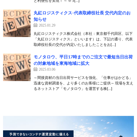
と利便性を実現！ ～ ※ 5[…]
丸紅ロジスティクス-代表取締役社長 交代内定のお
知らせ
2025.01.29
丸紅ロジスティクス株式会社（本社：東京都千代田区、以下
「丸紅ロジスティクス」といいます）は、下記の通り、代表
取締役社長の交代が内定いたしましたことをお[…]
モノタロウ、平日17時までのご注文で最短当日出荷
の対象地域を東海地域に拡大
2025.03.06
～間接資材の当日出荷サービスを強化、「仕事がはかどる」
迅速な資材調達を、より多くのお客様にご提供～ 現場を支え
るネットストア「モノタロウ」を運営する株[…]