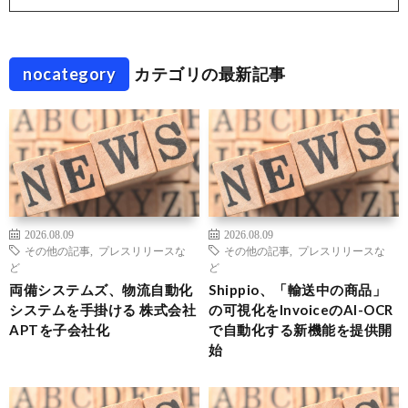
nocategory
カテゴリの最新記事
2026.08.09
2026.08.09
その他の記事
,
プレスリリースな
その他の記事
,
プレスリリースな
ど
ど
両備システムズ、物流自動化
Shippio、「輸送中の商品」
システムを手掛ける 株式会社
の可視化をInvoiceのAI-OCR
APTを子会社化
で自動化する新機能を提供開
始