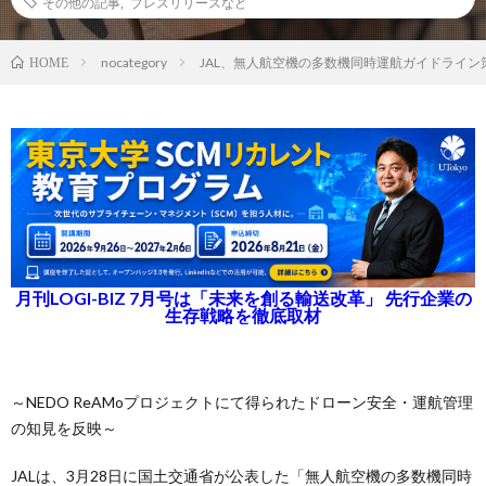
その他の記事
,
プレスリリースなど
nocategory
JAL、無人航空機の多数機同時運航ガイドライン
HOME
月刊LOGI-BIZ 7月号は「未来を創る輸送改革」 先行企業の
生存戦略を徹底取材
～NEDO ReAMoプロジェクトにて得られたドローン安全・運航管理
の知見を反映～
JALは、3月28日に国土交通省が公表した「無人航空機の多数機同時