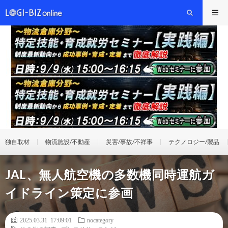
独自取材
物流施設/不動産
災害/事故/不祥事
テクノロジー/製品
JAL、無人航空機の多数機同時運航ガ
イドライン策定に参画
2025.03.31 17:09:01
nocategory