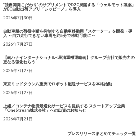
“独自開発こだわり”のサプリメントでD2C展開する「ウェルモット製薬」
がEC自動出荷アプリ「シッピーノ」を導入
2026年7月30日
自動車船の荷役中断を抑制する自動車移動用「スケーター」を開発・導
入 ～自力走行できない車両を約5分で移動可能に～
2026年7月27日
【㈱ハナインターナショナル×星清重機運輸㈱】グループ会社で販売力の
更なる強化ねらう
2026年7月27日
東京ミッドタウン八重洲でロボット配送サービスを本格始動
2026年7月27日
上組／コンテナ物流最適化サービスを提供する スタートアップ企業
「OneStream株式会社」への出資のお知らせ
2026年7月21日
プレスリリースまとめてチェック一覧