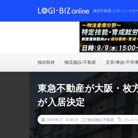
物流不動産,ロボット,ドロ
独自取材
物流施設/不動産
災害/事故/不祥
東急不動産が大阪・枚
が入居決定
2019.06.27 18:30:16
物流施設/不動産
プレスリ