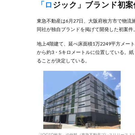
「ロジック」ブランド初
東急不動産は6月27日、大阪府枚方市で物流施
同社が独自ブランドを掲げて開発した初案件
地上4階建て、延べ床面積1万2249平方メート
から約3・5キロメートルに位置している。
ることが決定している。
「LOGI’Q枚方」の外観（東急不動産プレスリリースよ