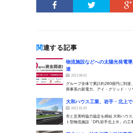
関連する記事
物流施設などへの太陽光発電導
達
2023.08.01
グループ全体で累計約280億円に到達
商事系の新電力、アイ・グリッド・ソリ
大和ハウス工業、岩手・北上で
2021.02.05
市と災害時協力協定を締結 大和ハウス
ト型物流施設「DPL岩手北上Ⅲ」の工事を