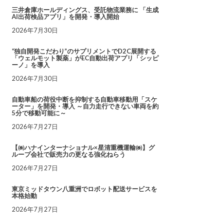
三井倉庫ホールディングス、受託物流業務に 「生成
AI出荷検品アプリ」を開発・導入開始
2026年7月30日
“独自開発こだわり”のサプリメントでD2C展開する
「ウェルモット製薬」がEC自動出荷アプリ「シッピ
ーノ」を導入
2026年7月30日
自動車船の荷役中断を抑制する自動車移動用「スケ
ーター」を開発・導入 ～自力走行できない車両を約
5分で移動可能に～
2026年7月27日
【㈱ハナインターナショナル×星清重機運輸㈱】グ
ループ会社で販売力の更なる強化ねらう
2026年7月27日
東京ミッドタウン八重洲でロボット配送サービスを
本格始動
2026年7月27日