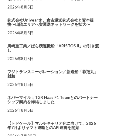
2026年8月5日
株式会社Univearth、倉吉運送株式会社と資本提
携〜山陰エリアへ実運送ネットワークを拡大〜
2026年8月5日
川崎重工業／ばら積運搬船「ARISTOS II」の引き渡
し
2026年8月5日
フジトランスコーポレーション／新造船「蓉翔丸」
就航
2026年8月5日
ネバーマイル：TGR Haas F1 Teamとのパートナー
シップ契約を締結しました
2026年8月5日
【トドケール】マルチキャリア化に向けて、2026
年7月よりヤマト運輸とのAPI連携を開始
2026年7月30日