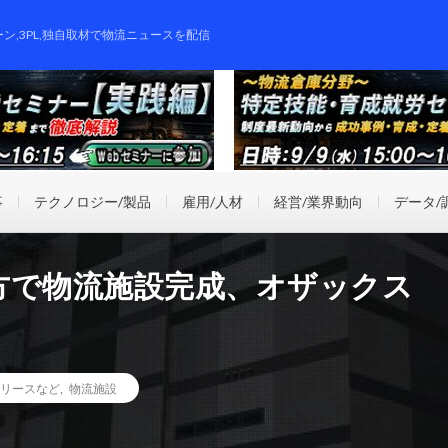
ーン,3PL,独自取材で物流ニュースを配信
事
テクノロジー/製品
雇用/人材
経営/業界動向
データ/
方で物流施設完成、オザックス
リースなど
,
物流施設