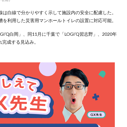
線は白線で分かりやすく示して施設内の安全に配慮した。
槽を利用した災害用マンホールトイレの設置に対応可能。
’Q白岡」、同11月に千葉で「LOGI’Q習志野」、2020年
ぞれ完成する見込み。