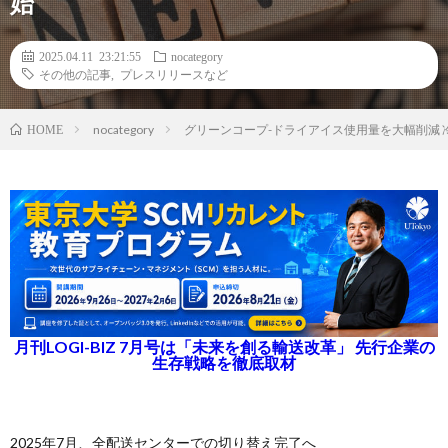
始
2025.04.11 23:21:55
nocategory
その他の記事
,
プレスリリースなど
nocategory
グリーンコープ-ドライアイス使用量を大幅削減 
HOME
月刊LOGI-BIZ 7月号は「未来を創る輸送改革」 先行企業の
生存戦略を徹底取材
2025年7月、全配送センターでの切り替え完了へ