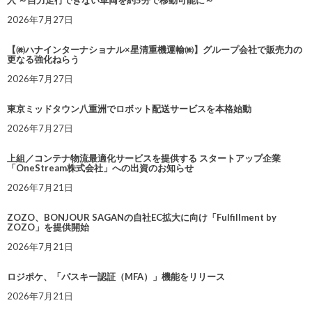
入 ～自力走行できない車両を約5分で移動可能に～
2026年7月27日
【㈱ハナインターナショナル×星清重機運輸㈱】グループ会社で販売力の
更なる強化ねらう
2026年7月27日
東京ミッドタウン八重洲でロボット配送サービスを本格始動
2026年7月27日
上組／コンテナ物流最適化サービスを提供する スタートアップ企業
「OneStream株式会社」への出資のお知らせ
2026年7月21日
ZOZO、BONJOUR SAGANの自社EC拡大に向け「Fulfillment by
ZOZO」を提供開始
2026年7月21日
ロジポケ、「パスキー認証（MFA）」機能をリリース
2026年7月21日