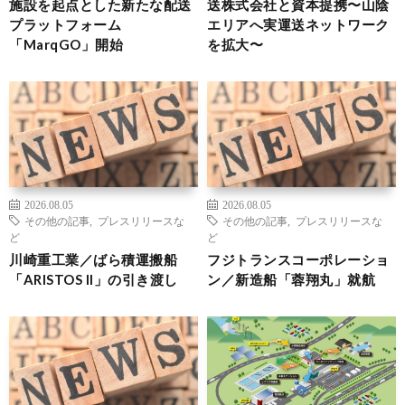
施設を起点とした新たな配送
送株式会社と資本提携〜山陰
プラットフォーム
エリアへ実運送ネットワーク
「MarqGO」開始
を拡大〜
2026.08.05
2026.08.05
その他の記事
,
プレスリリースな
その他の記事
,
プレスリリースな
ど
ど
川崎重工業／ばら積運搬船
フジトランスコーポレーショ
「ARISTOS II」の引き渡し
ン／新造船「蓉翔丸」就航