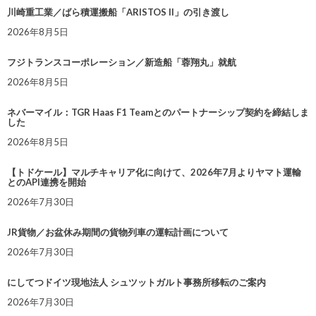
川崎重工業／ばら積運搬船「ARISTOS II」の引き渡し
2026年8月5日
フジトランスコーポレーション／新造船「蓉翔丸」就航
2026年8月5日
ネバーマイル：TGR Haas F1 Teamとのパートナーシップ契約を締結しま
した
2026年8月5日
【トドケール】マルチキャリア化に向けて、2026年7月よりヤマト運輸
とのAPI連携を開始
2026年7月30日
JR貨物／お盆休み期間の貨物列車の運転計画について
2026年7月30日
にしてつドイツ現地法人 シュツットガルト事務所移転のご案内
2026年7月30日