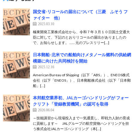
国交省-リコールの届出について（三菱 ふそう フ
ァイター 他）
2025.03.10
極東開発工業株式会社から、令和７年３月１０日国土交通大
臣に対して、下記のとおりリコールの届出がありましたの
で、お知らせします。 …… 元のプレスリリー[…]
日本郵船-北米での船舶向けメタノール燃料の供給網
構築に向けた共同検討を開始
2025.12.16
American Bureau of Shipping（以下「ABS」）、ENEOS株式
会社（以下「ENEOS」）、日本郵船株式会社（以下「日本郵
船」[…]
本邦航空業界初、JALカーゴハンドリングが フォー
クリフト「登録教習機関」の認可を取得
2026.06.04
～技能講習から現場投入まで一気通貫し、即戦力人財の育成
に貢献します～ JALグループの航空貨物ハンドリングを担
う株式会社JALカーゴハンドリング（本[…]