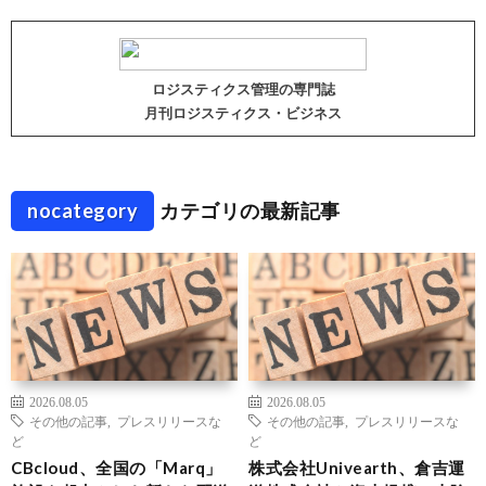
ロジスティクス管理の専門誌
月刊ロジスティクス・ビジネス
nocategory
カテゴリの最新記事
2026.08.05
2026.08.05
その他の記事
,
プレスリリースな
その他の記事
,
プレスリリースな
ど
ど
CBcloud、全国の「Marq」
株式会社Univearth、倉吉運