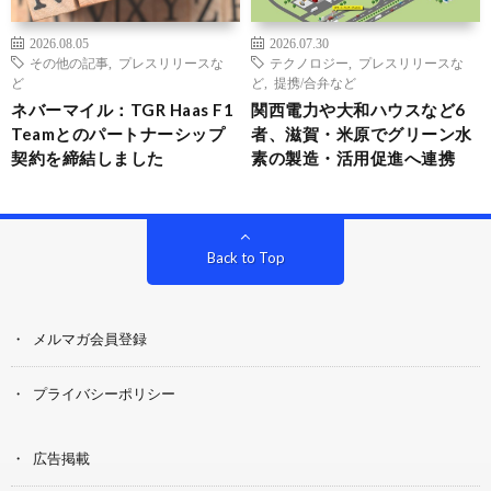
2026.08.05
2026.07.30
その他の記事
,
プレスリリースな
テクノロジー
,
プレスリリースな
ど
ど
,
提携/合弁など
ネバーマイル：TGR Haas F1
関西電力や大和ハウスなど6
Teamとのパートナーシップ
者、滋賀・米原でグリーン水
契約を締結しました
素の製造・活用促進へ連携
Back to Top
メルマガ会員登録
プライバシーポリシー
広告掲載