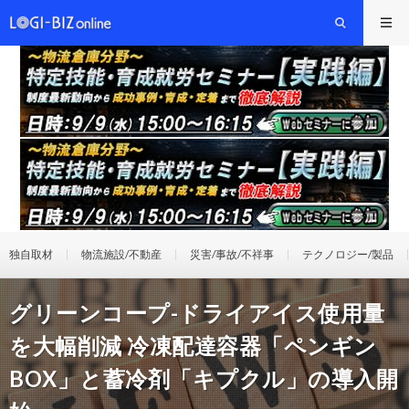
独自取材
物流施設/不動産
災害/事故/不祥事
テクノロジー/製品
グリーンコープ-ドライアイス使用量
を大幅削減 冷凍配達容器「ペンギン
BOX」と蓄冷剤「キプクル」の導入開