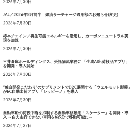
2026年7月30日
JAL／2026年8月前半 燃油サーチャージ適用額のお知らせ(変更)
2026年7月30日
椿本チエイン／再生可能エネルギーを活用し、カーボンニュートラル実
現を加速
2026年7月30日
三井倉庫ホールディングス、受託物流業務に 「生成AI出荷検品アプリ」
を開発・導入開始
2026年7月30日
“独自開発こだわり”のサプリメントでD2C展開する「ウェルモット製薬」
がEC自動出荷アプリ「シッピーノ」を導入
2026年7月30日
自動車船の荷役中断を抑制する自動車移動用「スケーター」を開発・導
入 ～自力走行できない車両を約5分で移動可能に～
2026年7月27日