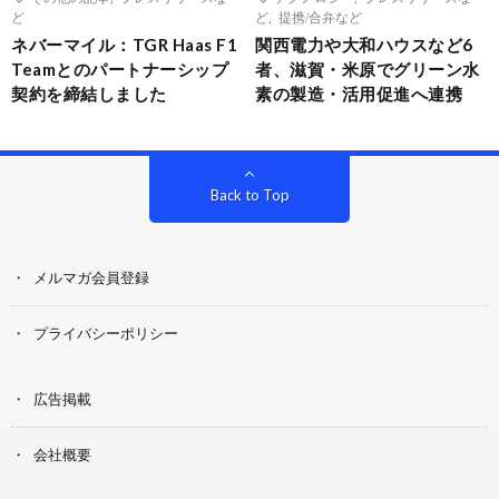
ど
ど
,
提携/合弁など
ネバーマイル：TGR Haas F1
関西電力や大和ハウスなど6
Teamとのパートナーシップ
者、滋賀・米原でグリーン水
契約を締結しました
素の製造・活用促進へ連携
Back to Top
メルマガ会員登録
プライバシーポリシー
広告掲載
会社概要