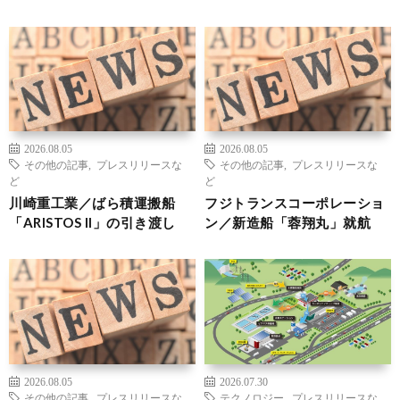
2026.08.05
2026.08.05
その他の記事
,
プレスリリースな
その他の記事
,
プレスリリースな
ど
ど
川崎重工業／ばら積運搬船
フジトランスコーポレーショ
「ARISTOS II」の引き渡し
ン／新造船「蓉翔丸」就航
2026.08.05
2026.07.30
その他の記事
,
プレスリリースな
テクノロジー
,
プレスリリースな