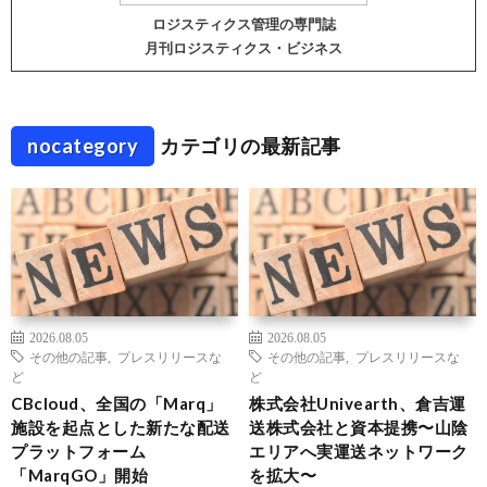
ロジスティクス管理の専門誌
月刊ロジスティクス・ビジネス
nocategory
カテゴリの最新記事
2026.08.05
2026.08.05
その他の記事
,
プレスリリースな
その他の記事
,
プレスリリースな
ど
ど
CBcloud、全国の「Marq」
株式会社Univearth、倉吉運
施設を起点とした新たな配送
送株式会社と資本提携〜山陰
プラットフォーム
エリアへ実運送ネットワーク
「MarqGO」開始
を拡大〜