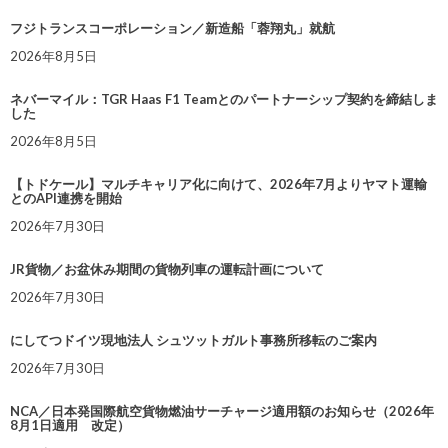
フジトランスコーポレーション／新造船「蓉翔丸」就航
2026年8月5日
ネバーマイル：TGR Haas F1 Teamとのパートナーシップ契約を締結しま
した
2026年8月5日
【トドケール】マルチキャリア化に向けて、2026年7月よりヤマト運輸
とのAPI連携を開始
2026年7月30日
JR貨物／お盆休み期間の貨物列車の運転計画について
2026年7月30日
にしてつドイツ現地法人 シュツットガルト事務所移転のご案内
2026年7月30日
NCA／日本発国際航空貨物燃油サーチャージ適用額のお知らせ（2026年
8月1日適用 改定）