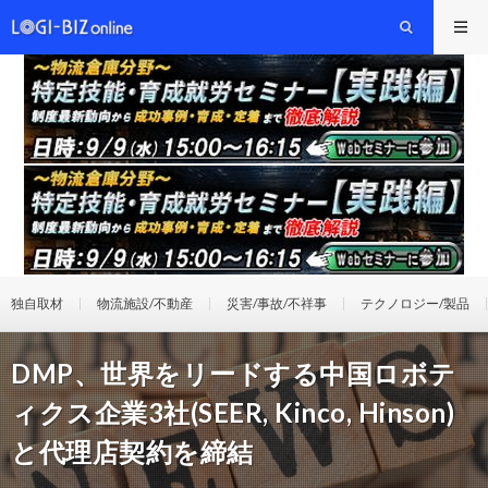
独自取材
物流施設/不動産
災害/事故/不祥事
テクノロジー/製品
DMP、世界をリードする中国ロボテ
ィクス企業3社(SEER, Kinco, Hinson)
と代理店契約を締結