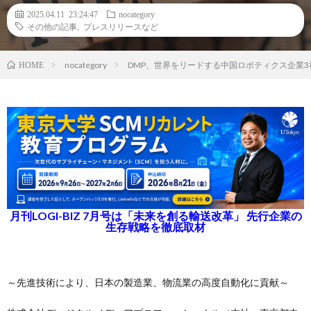
2025.04.11 23:24:47
nocategory
その他の記事
,
プレスリリースなど
nocategory
DMP、世界をリードする中国ロボティクス企業3社(SEE
HOME
月刊LOGI-BIZ 7月号は「未来を創る輸送改革」 先行企業の
生存戦略を徹底取材
～先進技術により、日本の製造業、物流業の高度自動化に貢献～