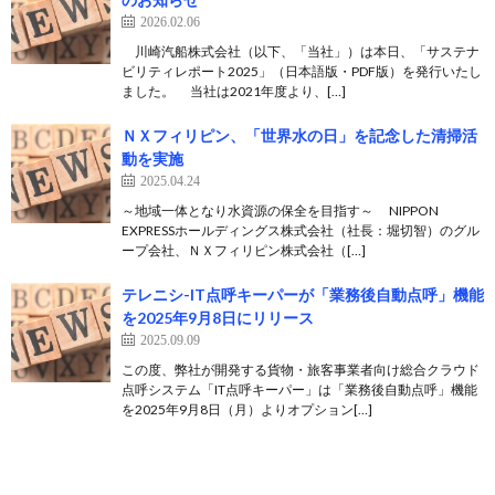
2026.02.06
川崎汽船株式会社（以下、「当社」）は本日、「サステナ
ビリティレポート2025」（日本語版・PDF版）を発行いたし
ました。 当社は2021年度より、[…]
ＮＸフィリピン、「世界水の日」を記念した清掃活
動を実施
2025.04.24
～地域一体となり水資源の保全を目指す～ NIPPON
EXPRESSホールディングス株式会社（社長：堀切智）のグル
ープ会社、ＮＸフィリピン株式会社（[…]
テレニシ-IT点呼キーパーが「業務後自動点呼」機能
を2025年9月8日にリリース
2025.09.09
この度、弊社が開発する貨物・旅客事業者向け総合クラウド
点呼システム「IT点呼キーパー」は「業務後自動点呼」機能
を2025年9月8日（月）よりオプション[…]