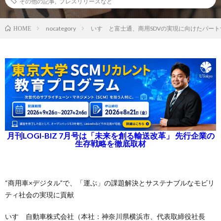
その他の記事
,
プレスリリースなど
nocategory
いすゞと富士通、商用SDVの実現に向けたパー
HOME
月刊LOGI-BIZ 7月号は「未来を創る輸送改革」 先行企業の
生存戦略を徹底取材
“商用車×デジタル”で、「運ぶ」の課題解決とサステナブルなモビリ
ティ社会の実現に貢献
いすゞ自動車株式会社（本社：神奈川県横浜市、代表取締役社長