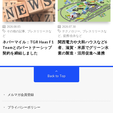
2026.08.05
2026.07.30
その他の記事
,
プレスリリースな
テクノロジー
,
プレスリリースな
ど
ど
,
提携/合弁など
ネバーマイル：TGR Haas F1
関西電力や大和ハウスなど6
Teamとのパートナーシップ
者、滋賀・米原でグリーン水
契約を締結しました
素の製造・活用促進へ連携
Back to Top
メルマガ会員登録
プライバシーポリシー