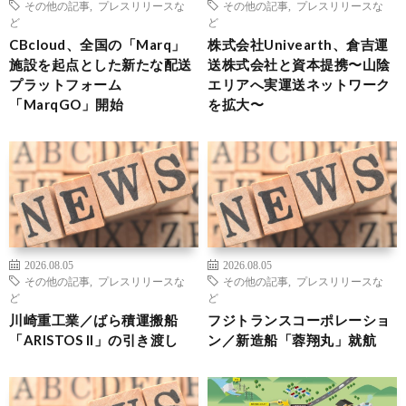
その他の記事
,
プレスリリースな
その他の記事
,
プレスリリースな
ど
ど
CBcloud、全国の「Marq」
株式会社Univearth、倉吉運
施設を起点とした新たな配送
送株式会社と資本提携〜山陰
プラットフォーム
エリアへ実運送ネットワーク
「MarqGO」開始
を拡大〜
2026.08.05
2026.08.05
その他の記事
,
プレスリリースな
その他の記事
,
プレスリリースな
ど
ど
川崎重工業／ばら積運搬船
フジトランスコーポレーショ
「ARISTOS II」の引き渡し
ン／新造船「蓉翔丸」就航