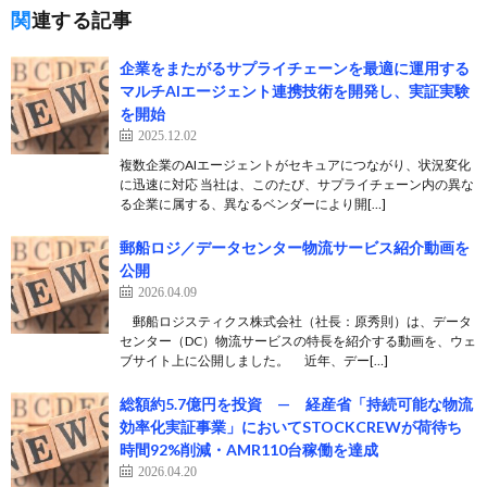
関連する記事
企業をまたがるサプライチェーンを最適に運用する
マルチAIエージェント連携技術を開発し、実証実験
を開始
2025.12.02
複数企業のAIエージェントがセキュアにつながり、状況変化
に迅速に対応 当社は、このたび、サプライチェーン内の異な
る企業に属する、異なるベンダーにより開[…]
郵船ロジ／データセンター物流サービス紹介動画を
公開
2026.04.09
郵船ロジスティクス株式会社（社長：原秀則）は、データ
センター（DC）物流サービスの特長を紹介する動画を、ウェ
ブサイト上に公開しました。 近年、デー[…]
総額約5.7億円を投資 — 経産省「持続可能な物流
効率化実証事業」においてSTOCKCREWが荷待ち
時間92%削減・AMR110台稼働を達成
2026.04.20