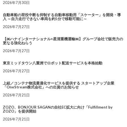
2026年7月30日
自動車船の荷役中断を抑制する自動車移動用「スケーター」を開発・導
入 ～自力走行できない車両を約5分で移動可能に～
2026年7月27日
【㈱ハナインターナショナル×星清重機運輸㈱】グループ会社で販売力の
更なる強化ねらう
2026年7月27日
東京ミッドタウン八重洲でロボット配送サービスを本格始動
2026年7月27日
上組／コンテナ物流最適化サービスを提供する スタートアップ企業
「OneStream株式会社」への出資のお知らせ
2026年7月21日
ZOZO、BONJOUR SAGANの自社EC拡大に向け「Fulfillment by
ZOZO」を提供開始
2026年7月21日