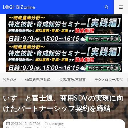
独自取材
物流施設/不動産
災害/事故/不祥事
テクノロジー/製品
いすゞと富士通、商用SDVの実現に向
けたパートナーシップ契約を締結
2025.04.15 13:57:03
nocategory